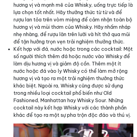
hương vị và mạnh mẽ của Whisky, uống trực tiếp là
lựa chọn tốt nhất. Hãy thưởng thức từ từ và để
rượu lan tỏa trên vòm miệng để cảm nhận toàn bộ
hương vị và mùi thơm của Whisky. Hãy nhấm nháp
nhẹ nhàng, để rượu lăn trên lưỡi và hít thở qua mũi
để tận hưởng trọn vẹn trải nghiệm thưởng thức.
Kết hợp với đá, nước hoặc trong các cocktail: Một
số người thích thêm đá hoặc nước vào Whisky để
làm dịu hương vị và giảm độ cồn. Thêm một ít
nước hoặc đá vào ly Whisky có thể làm mở rộng
hương vị và tạo ra một trải nghiệm thưởng thức
khác biệt. Ngoài ra, Whisky cũng được sử dụng
trong nhiều loại cocktail phổ biến như Old
Fashioned, Manhattan hay Whisky Sour. Những
cocktail này kết hợp Whisky với các thành phần
khác để tạo ra một sự pha trộn độc đáo và thú vị.