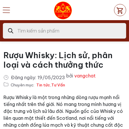
Chuyển
đến
nội
dung
Tìm
kiếm
sản
phẩm
Rượu Whisky: Lịch sử, phân
loại và cách thưởng thức
bởi
vangchat
Đăng ngày:
19/05/2023
Chuyên mục:
Tin tức
,
Tư Vấn
Rượu Whisky là một trong những dòng rượu mạnh nổi
tiếng nhất trên thế giới. Nó mang trong mình hương vị
đặc trưng và lịch sử lâu đời. Nguồn gốc của Whisky có
liên quan mật thiết đến Scotland, nơi nổi tiếng với
những cánh đồng lúa mạch và kỹ thuật chưng cất độc