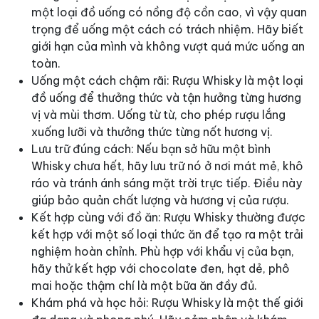
một loại đồ uống có nồng độ cồn cao, vì vậy quan
trọng để uống một cách có trách nhiệm. Hãy biết
giới hạn của mình và không vượt quá mức uống an
toàn.
Uống một cách chậm rãi: Rượu Whisky là một loại
đồ uống để thưởng thức và tận hưởng từng hương
vị và mùi thơm. Uống từ từ, cho phép rượu lắng
xuống lưỡi và thưởng thức từng nốt hương vị.
Lưu trữ đúng cách: Nếu bạn sở hữu một bình
Whisky chưa hết, hãy lưu trữ nó ở nơi mát mẻ, khô
ráo và tránh ánh sáng mặt trời trực tiếp. Điều này
giúp bảo quản chất lượng và hương vị của rượu.
Kết hợp cùng với đồ ăn: Rượu Whisky thường được
kết hợp với một số loại thức ăn để tạo ra một trải
nghiệm hoàn chỉnh. Phù hợp với khẩu vị của bạn,
hãy thử kết hợp với chocolate đen, hạt dẻ, phô
mai hoặc thậm chí là một bữa ăn đầy đủ.
Khám phá và học hỏi: Rượu Whisky là một thế giới