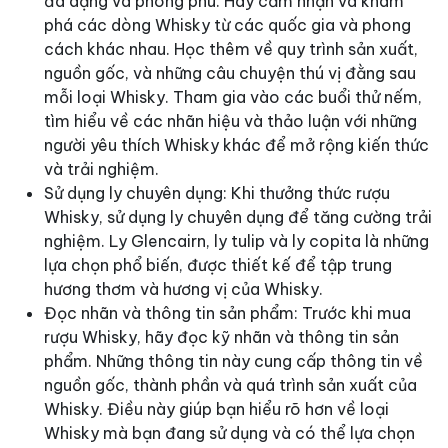
đa dạng và phong phú. Hãy cảm nhận và khám
phá các dòng Whisky từ các quốc gia và phong
cách khác nhau. Học thêm về quy trình sản xuất,
nguồn gốc, và những câu chuyện thú vị đằng sau
mỗi loại Whisky. Tham gia vào các buổi thử nếm,
tìm hiểu về các nhãn hiệu và thảo luận với những
người yêu thích Whisky khác để mở rộng kiến thức
và trải nghiệm.
Sử dụng ly chuyên dụng: Khi thưởng thức rượu
Whisky, sử dụng ly chuyên dụng để tăng cường trải
nghiệm. Ly Glencairn, ly tulip và ly copita là những
lựa chọn phổ biến, được thiết kế để tập trung
hương thơm và hương vị của Whisky.
Đọc nhãn và thông tin sản phẩm: Trước khi mua
rượu Whisky, hãy đọc kỹ nhãn và thông tin sản
phẩm. Những thông tin này cung cấp thông tin về
nguồn gốc, thành phần và quá trình sản xuất của
Whisky. Điều này giúp bạn hiểu rõ hơn về loại
Whisky mà bạn đang sử dụng và có thể lựa chọn