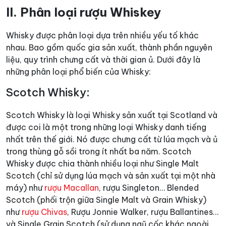
II. Phân loại rượu Whiskey
Whisky được phân loại dựa trên nhiều yếu tố khác
nhau. Bao gồm quốc gia sản xuất, thành phần nguyên
liệu, quy trình chưng cất và thời gian ủ. Dưới đây là
những phân loại phổ biến của Whisky:
Scotch Whisky:
Scotch Whisky là loại Whisky sản xuất tại Scotland và
được coi là một trong những loại Whisky danh tiếng
nhất trên thế giới. Nó được chưng cất từ lúa mạch và ủ
trong thùng gỗ sồi trong ít nhất ba năm. Scotch
Whisky được chia thành nhiều loại như Single Malt
Scotch (chỉ sử dụng lúa mạch và sản xuất tại một nhà
máy) như
rượu Macallan
, rượu Singleton… Blended
Scotch (phối trộn giữa Single Malt và Grain Whisky)
như
rượu Chivas
, Rượu Jonnie Walker, rượu Ballantines…
và Single Grain Scotch (sử dụng ngũ cốc khác ngoài