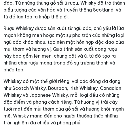
đáo. Từ những thùng gỗ sồi ủ rượu, Whisky đã trở thành
biểu tượng của văn hóa và truyền thống Scotland, và
từ đó lan tỏa ra khắp thế giới.
Rượu Whiskey được sản xuất từ ngũ cốc, chủ yếu là lúa
mạch không men hoặc một sự pha trộn của những loại
ngũ cốc khác nhau, tạo nên một hỗn hợp độc đáo của
mùi thơm và hương vị. Quá trình sản xuất dòng rượu
này bao gồm lên men, chưng cất và ủ, từ đó tạo ra
những chai rượu mang trong đó sự trưởng thành và
phức tạp.
Whiskey có một thế giới riêng, với các dòng đa dạng
như Scotch Whisky, Bourbon, Irish Whiskey, Canadian
Whiskey và Japanese Whisky, mỗi loại đều có những
đặc điểm và phong cách riêng. Từ hương vị trái cây
tươi mát đến mùi thơm của gỗ sồi và hương khói mạnh
mẽ, Whisky mang đến cho người thưởng thức những
trải nghiệm đa chiều và phong phú.