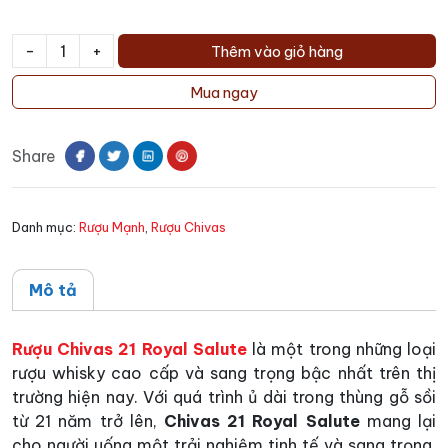
-
+
Thêm vào giỏ hàng
Rượu
Chivas
Mua ngay
21
Royal
Share
Salute
số
lượng
Danh mục:
Rượu Mạnh
,
Rượu Chivas
Mô tả
Rượu Chivas 21 Royal Salute
là một trong những loại
rượu whisky cao cấp và sang trọng bậc nhất trên thị
trường hiện nay. Với quá trình ủ dài trong thùng gỗ sồi
từ 21 năm trở lên,
Chivas 21 Royal Salute
mang lại
cho người uống một trải nghiệm tinh tế và sang trọng.