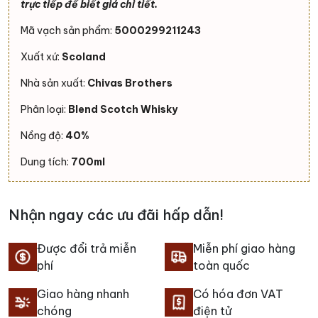
trực tiếp để biết giá chi tiết.
Mã vạch sản phẩm:
5000299211243
Xuất xứ:
Scoland
Nhà sản xuất:
Chivas Brothers
Phân loại:
Blend Scotch Whisky
Nồng độ:
40%
Dung tích:
700ml
Nhận ngay các ưu đãi hấp dẫn!
Được đổi trả miễn
Miễn phí giao hàng
phí
toàn quốc
Giao hàng nhanh
Có hóa đơn VAT
chóng
điện tử