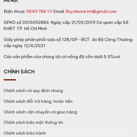
Hà Nội.
Nước được lọc qua đá granite để tạo ra nước tinh khiết
Điện thoại:
0849 788 111
Email:
Royalwine.hn@gmail.com
có chất lượng tốt nhất.
GPKD số 0315092886 Ngày cấp 21/05/2019 Cơ quan cấp Sở
2, Giai đoạn ủ bột mì:
KHĐT TP. Hồ Chí Minh
Giấy phép phân phối rượu số 128/GP -BCT do Bộ Công Thương
Bột mì được trộn với nước và men lên để tạo ra nguyên
cấp ngày 12/4/2021
liệu đường mạch.
Các sản phẩm của chúng tôi có nồng độ cồn dưới 5,5%vol
Sau đó, hỗn hợp này được ủ trong các thùng gỗ sồi để
tạo ra bia lên men.
CHÍNH SÁCH
3,Giai đoạn chưng cất:
Chính sách và quy định chung
Bia lên men được đưa vào các chảo chưng cất đặc
Chính sách đổi trả hàng, hoàn tiền
biệt để tách ra các thành phần chính của rượu.
Chính sách vận chuyển và giao hàng
Sau đó, các thành phần được cất ra và tách ra thành
Chính sách bảo mật thông tin
các loại rượu khác nhau.
Chính sách bảo hành
4, Giai đoạn ủ và trưởng thành: