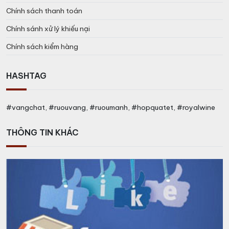
Chính sách thanh toán
Rượu được ủ trong các thùng gỗ sồi để tạo ra hương vị
Chính sánh xử lý khiếu nại
và màu sắc đặc trưng của sản phẩm.
Chính sách kiểm hàng
Sau đó, các loại rượu được pha trộn để tạo ra sản
phẩm cuối cùng,
Royal Salute 21
.
HASHTAG
5, Đóng chai:
#vangchat, #ruouvang, #ruoumanh, #hopquatet, #royalwine
Sau khi rượu Royal Salute 21 đủ trưởng thành, sản phẩm
được đóng vào các chai đặc biệt và đóng niêm phong
THÔNG TIN KHÁC
để bảo vệ chất lượng của sản phẩm.
Quy trình sản xuất rượu Royal Salute 21 là một quá trình
công phu và tinh tế, đòi hỏi sự chuyên nghiệp và sự tập
trung cao độ. Đây là lý do tại sao rượu Royal Salute 21
được coi là một trong những sản phẩm
rượu đắt tiền
và cao cấp nhất trên thị trường.
Các loại rượu Chivas Royal Salute