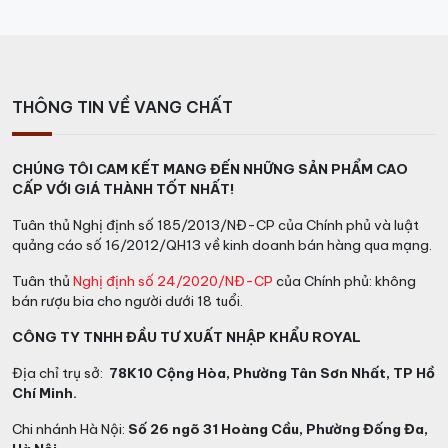
ở chỗ chỉ sử dụng những loại rượu Whisky có tuổi đời ít
nhất 21 năm để pha trộn ra chai rượu Chivas hảo hạng
này.
Quy trình sản xuất rượu Royal
THÔNG TIN VỀ VANG CHẤT
Salute 21
CHÚNG TÔI CAM KẾT MANG ĐẾN NHỮNG SẢN PHẨM CAO
Rượu Royal Salute 21
là một sản phẩm rượu cao cấp
CẤP VỚI GIÁ THÀNH TỐT NHẤT!
và mang tính biểu tượng của thương hiệu
Chivas
Tuân thủ Nghị định số 185/2013/NĐ-CP của Chính phủ và luật
Regal
. Quy trình sản xuất rượu Royal Salute 21 được
quảng cáo số 16/2012/QH13 về kinh doanh bán hàng qua mạng.
thực hiện với sự tập trung và công phu để tạo ra một
Tuân thủ
Nghị định số 24/2020/NĐ-CP
của Chính phủ: không
sản phẩm rượu đạt chất lượng tuyệt vời nhất
bán rượu bia cho người dưới 18 tuổi.
Dưới đây là quy trình sản xuất rượu Royal Salute 21:
CÔNG TY TNHH ĐẦU TƯ XUẤT NHẬP KHẨU ROYAL
1, Chuẩn bị nguyên liệu:
Địa chỉ trụ sở:
78K10 Cộng Hòa, Phường Tân Sơn Nhất, TP Hồ
Chí Minh.
Lúa mì Scotland cao cấp được lựa chọn kỹ lưỡng để
Chi nhánh Hà Nội:
Số 26 ngõ 31 Hoàng Cầu, Phường Đống Đa,
sản xuất bột mì.