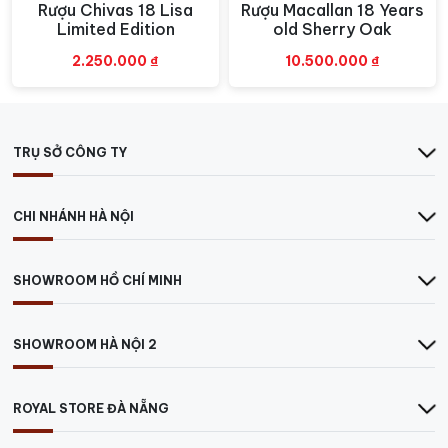
Ấn Độ.
Rượu Chivas 18 Lisa
Rượu Macallan 18 Years
Xem nhanh
Xem nhanh
Limited Edition
old Sherry Oak
2.250.000
₫
10.500.000
₫
TRỤ SỞ CÔNG TY
CHI NHÁNH HÀ NỘI
SHOWROOM HỒ CHÍ MINH
SHOWROOM HÀ NỘI 2
Chivas 21 Royal Salute Phiên Bản Đầu Tiên Sản Xuất Năm 1953
ROYAL STORE ĐÀ NẴNG
Cho đến ngày nay, Royal Salute 21 đã đánh dấu từng sự
kiện quan trọng trong của Vương quốc Anh và độc đáo