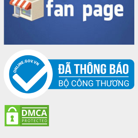
21
Bắt đầu từ dòng Chivas 21 thì cái tên
Royal Salute
mới
được đặt tên cho các dòng rượu cao cấp của hãng
Chivas. Với ý nghĩa là
” chúc mừng Hoàng gia”
đây
thực sự là một món quà hết sức ý nghĩa thể hiện sự
đẳng cấp như một món quà.
Dòng Chivas 21 có 3 phiên bản với ba màu sắc khác
nhau, nhưng hương vị thì đều giống nhau:
Chivas 21 màu đỏ ruby
Chivas 21 màu xanh ngọc
Chivas 21 màu xanh lá
Chivas 21 Polo White
Chivas 21
Hộp quà tết
dành riêng cho thị trường
tết cuối năm
Ngoài các sản phẩm rượu chivas 21 nhập khẩu chính