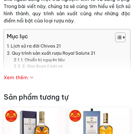
Trong bài viết này, chúng ta sẽ cùng tìm hiểu về lịch sử
hình thành, quy trình sản xuất cũng như những đặc
điểm nổi bật của loại rượu này.
Mục lục
Lịch sử ra đời Chivas 21
Quy trình sản xuất rượu Royal Salute 21
1, Chuẩn bị nguyên liệu:
2, Giai đoạn ủ bột mì:
3,Giai đoạn chưng cất:
Xem thêm
4, Giai đoạn ủ và trưởng thành:
5, Đóng chai:
Các loại rượu Chivas Royal Salute 21
Sản phẩm tương tự
Đặc điểm Chivas Royal Salute 21
Rượu Chivas 21 giá bao nhiêu?
Lịch sử ra đời Chivas 21