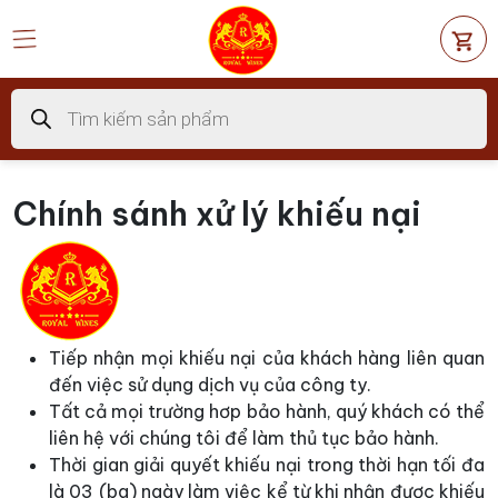
Chuyển
đến
nội
dung
Tìm
kiếm
sản
phẩm
Chính sánh xử lý khiếu nại
Tiếp nhận mọi khiếu nại của khách hàng liên quan
đến việc sử dụng dịch vụ của công ty.
Tất cả mọi trường hơp bảo hành, quý khách có thể
liên hệ với chúng tôi để làm thủ tục bảo hành.
Thời gian giải quyết khiếu nại trong thời hạn tối đa
là 03 (ba) ngày làm việc kể từ khi nhận được khiếu