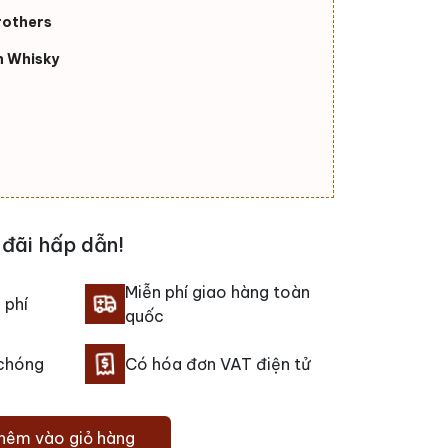
rothers
h Whisky
đãi hấp dẫn!
Miễn phí giao hàng toàn
 phí
quốc
 chóng
Có hóa đơn VAT điện tử
hêm vào giỏ hàng