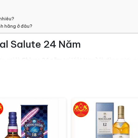
nhiêu?
ính hãng ở đâu?
al Salute 24 Năm
c gọi là
Chivas 24 năm
tại Việt Nam) là dòng rượu 
 độ tuổi ít nhất là 24 năm. Dòng rượu này ra đời năm
 ân, một món quà mà hàng rượu
Chivas Brothers
gửi đến t
ện của Nữ Hoàng Anh mà hãng rượu muốn gửi tặng cho Việt
icard
nhập khẩu chính ngạch cho thị trường Việt Nam,