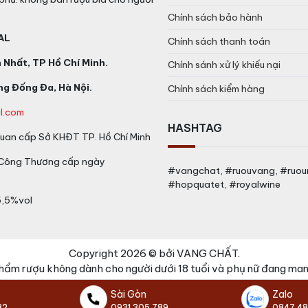
à 700ml, trên thị trường đang phân phối dòng rượu này vớ
Chính sách bảo hành
hàng xách tay không rõ nguồn gốc với giá thấp hơn. Những 
AL
Chính sách thanh toán
ầy đủ và tem phụ của
Tập đoàn Pirnod Ricard
.
Nhất, TP Hồ Chí Minh.
Chính sánh xử lý khiếu nại
Chất để có giá tốt nhất cũng như được tư vấn cụ thể về dò
ạch có tem mác đầy đủ và hóa đơn VAT, giấy tờ nhập khẩu
g Đống Đa, Hà Nội.
Chính sách kiểm hàng
lute 24 Years Old chính hãng
l.com
HASHTAG
an cấp Sở KHĐT TP. Hồ Chí Minh
của hãng rượu Chivas tại Việt Nam. Tất cả các sản phẩm
rư
 Công Thương cấp ngày
rượu nhập khẩu trực tiếp vào Việt Nam. Đến với Vang Chấ
#vangchat, #ruouvang, #ruo
#hopquatet, #royalwine
5,5%vol
Copyright 2026 © bởi VANG CHẤT.
hẩm rượu không dành cho người dưới 18 tuổi và phụ nữ đang mang
Sài Gòn
Zalo
82
0931 305 789
0847 488