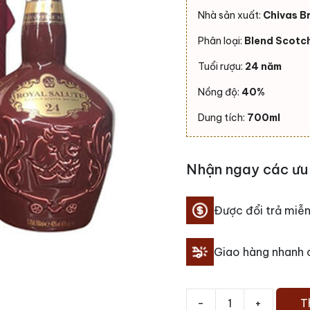
Nhà sản xuất:
Chivas B
Phân loại:
Blend Scotc
Tuổi rượu:
24 năm
Nồng độ:
40%
Dung tích:
700ml
Nhận ngay các ưu 
Được đổi trả miễn
Giao hàng nhanh
-
+
T