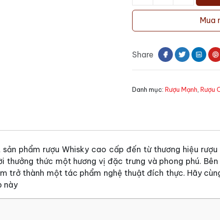
Rượu
Chivas
Mua 
Royal
Salute
24
Share
Năm
số
lượng
Danh mục:
Rượu Mạnh
,
Rượu 
 sản phẩm rượu Whisky cao cấp đến từ thương hiệu rượu
i thưởng thức một hương vị đặc trưng và phong phú. Bên
hẩm trở thành một tác phẩm nghệ thuật đích thực. Hãy cù
p này