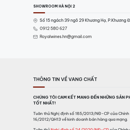
SHOWROOM HÀ NỘI 2
Số 15 ngách 39 ngõ 29 Khương Hạ, P.Khương Đ
0912 580 627
Royalwines.hn@gmail.com
Hop Qua Ruou Chivas 24 Nam
Hương vị Rượu Chiva
Màu sắc:
Rượu có màu vàng óng ánh, sáng
THÔNG TIN VỀ VANG CHẤT
Hương thơm:
hương vị hòa quyện của trái c
CHÚNG TÔI CAM KẾT MANG ĐẾN NHỮNG SẢN P
Hương vị:
Vị sô cô la đen dịu nhẹ mang đến
TỐT NHẤT!
của trái cây chín, mật ong, caramen và gia 
Tuân thủ Nghị định số 185/2013/NĐ-CP của Chính 
Giá Rượu Chivas Roya
16/2012/QH13 về kinh doanh bán hàng qua mạng.
Tuân thủ
Nghị định số 24/2020/NĐ-CP
của Chính 