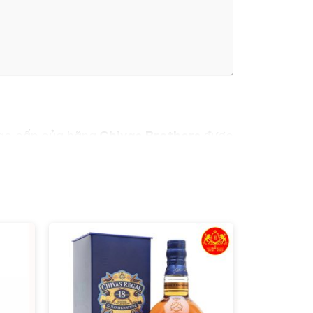
cao cấp của hãng
Chivas Brothers
được
 2022 để dành riêng cho thị trường Việt
ất cả những tín đồ Whisky tại Việt Nam. Nó
 Nam.
Vang Chất
chính thức là đơn vị phân phối