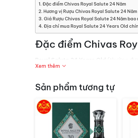
Đặc điểm Chivas Royal Salute 24 Năm
Hương vị Rượu Chivas Royal Salute 24 Năm
Giá Rượu Chivas Royal Salute 24 Năm bao 
Địa chỉ mua Royal Salute 24 Years Old ch
Đặc điểm Chivas Roy
Royal Salute 24 Years Old
(thường đượ
Xem thêm
pha trộn từ
các loại Whisky
hảo hạng có
Nam.
Sản phẩm tương tự
Chai
rượu Chivas
này
cũng như một sự tri
như đại diện cho viên ngọc trên vương mi
Chivas 24
năm được
Tập đoàn Pirnod R
Chivas chính hãng.