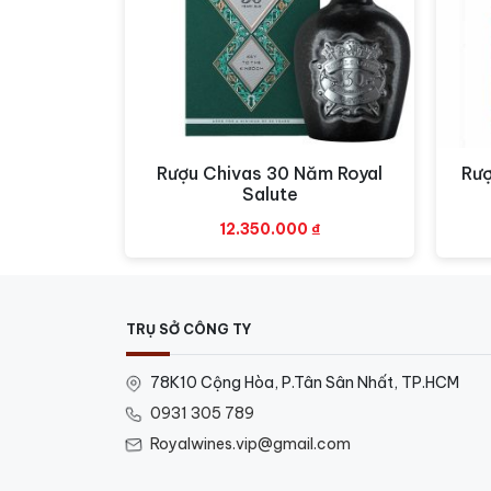
Rượu Chivas 30 Năm Royal
Rượ
Xem nhanh
Salute
12.350.000
₫
TRỤ SỞ CÔNG TY
78K10 Cộng Hòa, P.Tân Sân Nhất, TP.HCM
0931 305 789
Royalwines.vip@gmail.com