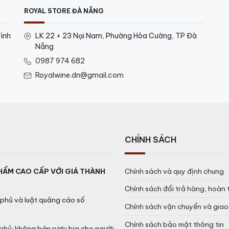
ROYAL STORE ĐÀ NẴNG
ình
LK 22 + 23 Nại Nam, Phường Hòa Cường, TP Đà
Nẵng
0987 974 682
Royalwine.dn@gmail.com
s Royal Salute 24 Năm
 bóng và đẹp mắt
CHÍNH SÁCH
ây khô, hương hoa cho đến các nốt gia vị cay cùng mùi kh
HẨM CAO CẤP VỚI GIÁ THÀNH
Chính sách và quy định chung
 hương hoa thanh lịch và một làn khói ngọt ngào, êm dịu.V
vị, kết thúc bằng hậu vị dài và ấm áp
Chính sách đổi trả hàng, hoàn 
phủ và luật quảng cáo số
l Salute 24 Năm bao nhiêu?
Chính sách vận chuyển và gia
Chính sách bảo mật thông tin
phủ: không bán rượu bia cho người