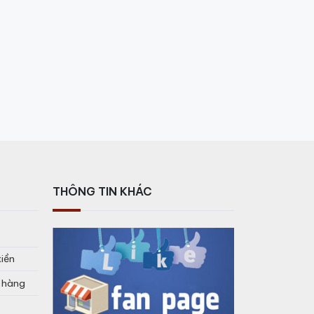
THÔNG TIN KHÁC
ói đặc trưng.
ị rượu cân bằng và tròn đầy, có hương vị
tiền
o hàng