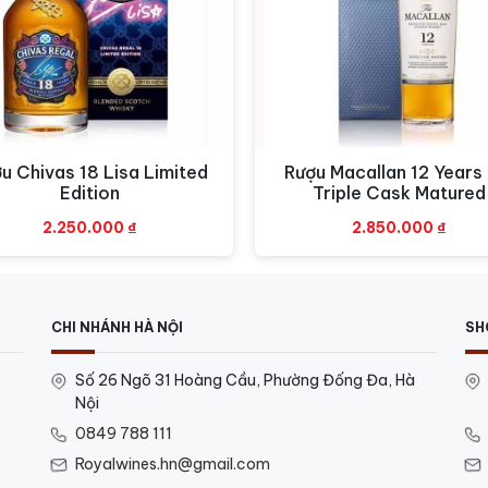
u Chivas 18 Lisa Limited
Rượu Macallan 12 Years 
Xem nhanh
Xem nhanh
Edition
Triple Cask Matured
2.250.000
₫
2.850.000
₫
CHI NHÁNH HÀ NỘI
SH
Số 26 Ngõ 31 Hoàng Cầu, Phường Đống Đa, Hà
Nội
0849 788 111
Royalwines.hn@gmail.com