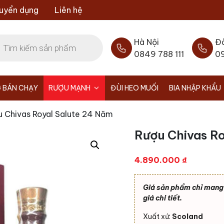
uyển dụng
Liên hệ
Hà Nội
Đ
0849 788 111
0
 BÁN CHẠY
RƯỢU MẠNH
ĐÙI HEO MUỐI
BIA NHẬP KHẨU
u Chivas Royal Salute 24 Năm
Rượu Chivas R
4.890.000
₫
Giá sản phẩm chỉ mang t
giá chi tiết.
Xuất xứ:
Scoland