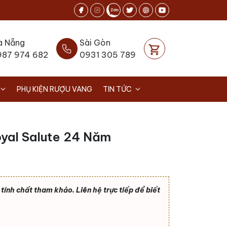
à Nẵng
Sài Gòn
987 974 682
0931 305 789
PHỤ KIỆN RƯỢU VANG
TIN TỨC
oyal Salute 24 Năm
ính chất tham khảo. Liên hệ trực tiếp để biết