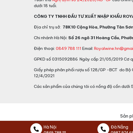
Chai Chivas 24
có chỉ có 1 dung tích đó l
dưới 18 tuổi.
Trên thị trường cũng rất nhiều đơn vị bán 
CÔNG TY TNHH ĐẦU TƯ XUẤT NHẬP KHẨU ROY
hàng nhập khẩu chính ngạch có tem mác đ
Địa chỉ trụ sở:
78K10 Cộng Hòa, Phường Tân Sơn 
Quý khách hãy liên hệ trực tiếp với Vang 
kết chỉ phân phối hàng nhập khẩu chính ng
Chi nhánh Hà Nội:
Số 26 ngõ 31 Hoàng Cầu, Phườn
Địa chỉ mua Royal Sa
Điện thoại:
0849 788 111
Email:
Royalwine.hn@gmai
GPKD số 0315092886 Ngày cấp 21/05/2019 Cơ qu
Vang Chất
tự hào là nhà phân phối cấp 1 
Giấy phép phân phối rượu số 128/GP -BCT do Bộ
hàng nhập khẩu chính ngạch do chính hãng 
12/4/2021
chất lượng sản phẩm.
Các sản phẩm của chúng tôi có nồng độ cồn dưới 
Sản p
Hà Nội
Đà Nẵng
0849 788 111
0987 974 6