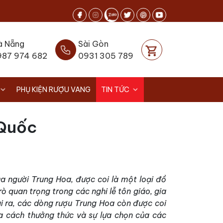
à Nẵng
Sài Gòn
987 974 682
0931 305 789
PHỤ KIỆN RƯỢU VANG
TIN TỨC
 Quốc
a người Trung Hoa, được coi là một loại đồ
ò quan trọng trong các nghi lễ tôn giáo, gia
i ra, các dòng rượu Trung Hoa còn được coi
ua cách thưởng thức và sự lựa chọn của các