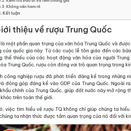
Kiểm tra bao bì và tem chống giả
Không nên ham rẻ
I. Kết luận
Giới thiệu về rượu Trung Quốc
 là một phần quan trọng của văn hóa Trung Quốc và được 
g của quốc gia này. Từ các cuộc lễ tôn giáo đến các bữa
g thể thiếu của các hoạt động văn hóa của người Trung
óa Trung Quốc, rượu còn đóng vai trò quan trọng trong ki
h công nghiệp rượu đã phát triển đáng kể trong những n
và đóng góp đáng kể vào GDP của Trung Quốc. Ngoài ra
 khẩu chính của Trung Quốc, giúp đất nước này mở rộng t
khác trên toàn thế giới.
ó, việc tìm hiểu về rượu TQ không chỉ giúp chúng ta hi
chúng ta nhận thức được tầm quan trọng của nó đối với ki