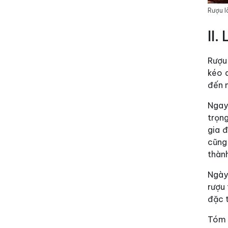
Rượu l
II
Rượu 
kéo d
đến n
Ngay
trọn
gia 
cũng 
thành
Ngày 
rượu 
đặc t
Tóm l