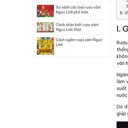
So sánh các loại rượu sâm
Ngọc Linh phổ biến
V
Cách nhận biết rượu sâm
I. 
Ngọc Linh thật
Cách ngâm rượu sâm Ngọc
Rượu
Linh
thốn
khôn
văn h
Ngàn
làm 
xuất
nước 
Do đ
giúp 