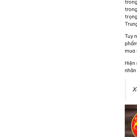
tron
tron
trọn
Trun
Tuy n
phẩm 
mua s
Hiện
nhân
X