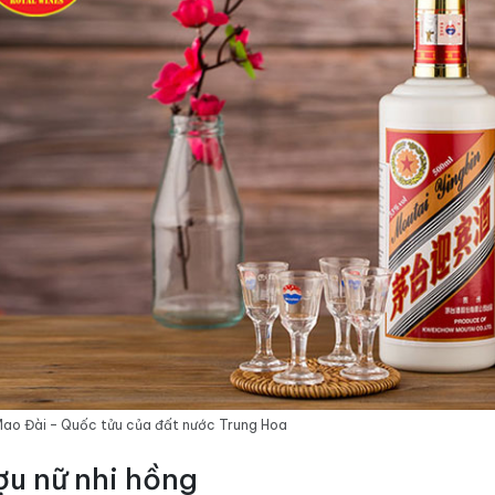
ao Đài – Quốc tửu của đất nước Trung Hoa
ợu nữ nhi hồng