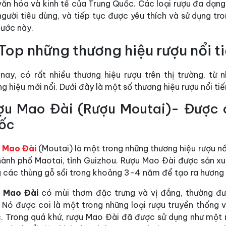
văn hóa và kinh tế của Trung Quốc. Các loại rượu đa dạng
gười tiêu dùng, và tiếp tục được yêu thích và sử dụng tr
nước này.
I. Top những thương hiệu rượu nổi
 nay, có rất nhiều thương hiệu rượu trên thị trường, từ
g hiệu mới nổi. Dưới đây là một số thương hiệu rượu nổi ti
ợu Mao Đài (Rượu Moutai)- Được c
ốc
 Mao Đài
(Moutai) là một trong những thương hiệu rượu nổ
thành phố Maotai, tỉnh Guizhou. Rượu Mao Đài được sản x
g các thùng gỗ sồi trong khoảng 3-4 năm để tạo ra hương 
 Mao Đài
có mùi thơm đặc trưng và vị đắng, thường đượ
. Nó được coi là một trong những loại rượu truyền thống
. Trong quá khứ, rượu Mao Đài đã được sử dụng như một 