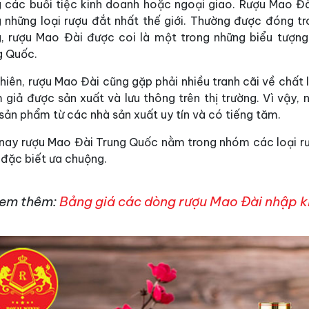
g các buổi tiệc kinh doanh hoặc ngoại giao. Rượu Mao Đà
g những loại rượu đắt nhất thế giới. Thường được đóng t
g, rượu Mao Đài được coi là một trong những biểu tượng
g Quốc.
hiên, rượu Mao Đài cũng gặp phải nhiều tranh cãi về chất
giả được sản xuất và lưu thông trên thị trường. Vì vậy, 
ản phẩm từ các nhà sản xuất uy tín và có tiếng tăm.
 nay rượu Mao Đài Trung Quốc nằm trong nhóm các loại rư
 đặc biết ưa chuộng.
em thêm:
Bảng giá các dòng rượu Mao Đài nhập k