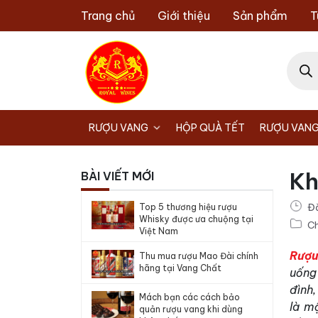
Chuyển
Trang chủ
Giới thiệu
Sản phẩm
T
đến
nội
Tìm
dung
kiếm
sản
phẩm
RƯỢU VANG
HỘP QUÀ TẾT
RƯỢU VANG
Kh
BÀI VIẾT MỚI
Đ
Top 5 thương hiệu rượu
Whisky được ưa chuộng tại
Ch
Việt Nam
Rượu
Thu mua rượu Mao Đài chính
hãng tại Vang Chất
uống 
đình,
Mách bạn các cách bảo
là m
quản rượu vang khi dùng