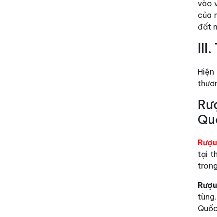
vào 
của n
đất 
II
Hiện
thươn
Rư
Qu
Rượu
tại 
tron
Rượu
tùng
Quốc