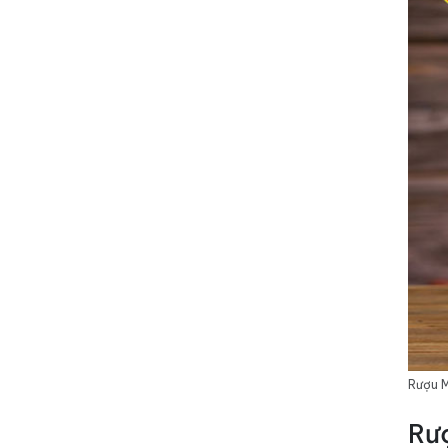
Rượu M
Rư