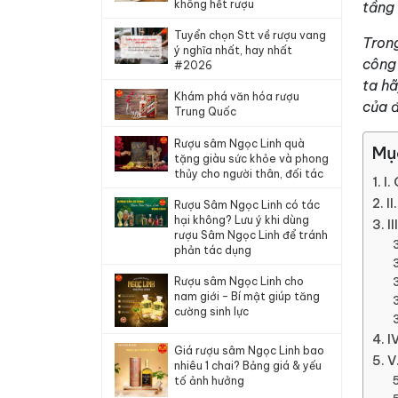
không hết rượu
tầng 
Tuyển chọn Stt về rượu vang
Tron
ý nghĩa nhất, hay nhất
công 
#2026
ta h
Khám phá văn hóa rượu
của đ
Trung Quốc
Rượu sâm Ngọc Linh quà
Mụ
tặng giàu sức khỏe và phong
thủy cho người thân, đối tác
I.
I
Rượu Sâm Ngọc Linh có tác
hại không? Lưu ý khi dùng
I
rượu Sâm Ngọc Linh để tránh
phản tác dụng
Rượu sâm Ngọc Linh cho
nam giới – Bí mật giúp tăng
cường sinh lực
I
Giá rượu sâm Ngọc Linh bao
V
nhiêu 1 chai? Bảng giá & yếu
tố ảnh hưởng