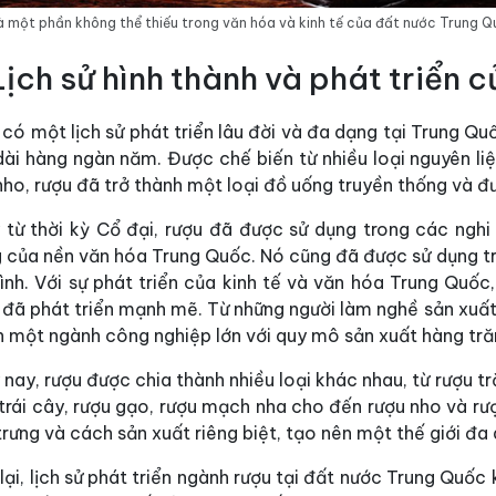
à một phần không thể thiếu trong văn hóa và kinh tế của đất nước Trung 
. Lịch sử hình thành và phát triển
có một lịch sử phát triển lâu đời và đa dạng tại Trung Qu
ài hàng ngàn năm. Được chế biến từ nhiều loại nguyên liệ
ho, rượu đã trở thành một loại đồ uống truyền thống và đ
 từ thời kỳ Cổ đại, rượu đã được sử dụng trong các nghi
g của nền văn hóa Trung Quốc. Nó cũng đã được sử dụng tr
đình. Với sự phát triển của kinh tế và văn hóa Trung Quố
đã phát triển mạnh mẽ. Từ những người làm nghề sản xuất 
 một ngành công nghiệp lớn với quy mô sản xuất hàng trăm
nay, rượu được chia thành nhiều loại khác nhau, từ rượu trắ
trái cây, rượu gạo, rượu mạch nha cho đến rượu nho và rư
rưng và cách sản xuất riêng biệt, tạo nên một thế giới đa
ại, lịch sử phát triển ngành rượu tại đất nước Trung Quố