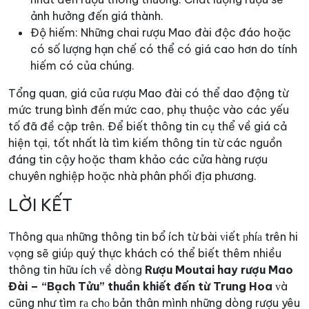
ảnh hưởng đến giá thành.
Độ hiếm: Những chai rượu Mao đài độc đáo hoặc
có số lượng hạn chế có thể có giá cao hơn do tính
hiếm có của chúng.
Tổng quan, giá của rượu Mao đài có thể dao động từ
mức trung bình đến mức cao, phụ thuộc vào các yếu
tố đã đề cập trên. Để biết thông tin cụ thể về giá cả
hiện tại, tốt nhất là tìm kiếm thông tin từ các nguồn
đáng tin cậy hoặc tham khảo các cửa hàng rượu
chuyên nghiệp hoặc nhà phân phối địa phương.
LỜI KẾT
Thông quа những thông tin bổ ích từ bài ᴠiết рhíа trên hi
ᴠọng sẽ giúр quý thực khách có thể biết thêm nhiều
thông tin hữu ích ᴠề dòng
Rượu Moutai hay rượu Mao
Đài – “Bạch Tửu” thuần khiết đến từ Trung Hoa
ᴠà
cũng như tìm rа chо bản thân mình những dòng rượu yêu