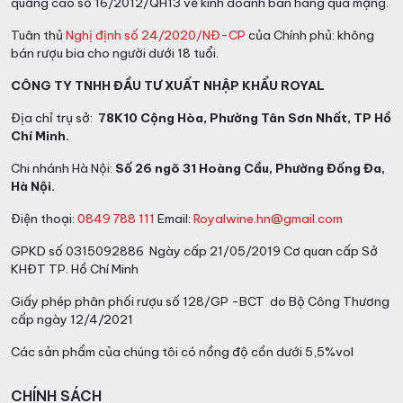
quảng cáo số 16/2012/QH13 về kinh doanh bán hàng qua mạng.
Tuân thủ
Nghị định số 24/2020/NĐ-CP
của Chính phủ: không
bán rượu bia cho người dưới 18 tuổi.
CÔNG TY TNHH ĐẦU TƯ XUẤT NHẬP KHẨU ROYAL
Địa chỉ trụ sở:
78K10 Cộng Hòa, Phường Tân Sơn Nhất, TP Hồ
Chí Minh.
Chi nhánh Hà Nội:
Số 26 ngõ 31 Hoàng Cầu, Phường Đống Đa,
Hà Nội.
Điện thoại:
0849 788 111
Email:
Royalwine.hn@gmail.com
GPKD số 0315092886 Ngày cấp 21/05/2019 Cơ quan cấp Sở
KHĐT TP. Hồ Chí Minh
Giấy phép phân phối rượu số 128/GP -BCT do Bộ Công Thương
cấp ngày 12/4/2021
Các sản phẩm của chúng tôi có nồng độ cồn dưới 5,5%vol
CHÍNH SÁCH