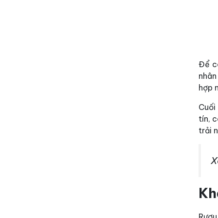
Để có
nhân 
hợp n
Cuối
tín,
trải 
X
Kh
Rượu