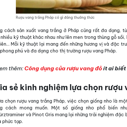
Rượu vang trắng Pháp có gì đáng thưởng thức
g cách sản xuất vang trắng ở Pháp cũng rất đa dạng, từ
nhiều kỹ thuật khác nhau như lên men trong thùng gỗ sồi,
iên… Mỗi kỹ thuật lại mang đến những hương vị và đặc trư
 phong phú và đa dạng cho thị trường rượu vang Pháp.
em thêm:
Công dụng của rượu vang đỏ
ít ai biết
ia sẻ kinh nghiệm lựa chọn rượu
lựa chọn rượu vang trắng Pháp, việc chọn giống nho là mộ
g cách mong muốn. Một số giống nho phổ biến như C
ztraminer và Pinot Gris mang lại những trải nghiệm đặc b
à phức tạp.