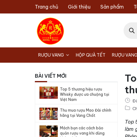
Chuyển
Trang chủ
Giới thiệu
Sản phẩm
T
đến
nội
Tìm
dung
kiếm
sản
phẩm
RƯỢU VANG
HỘP QUÀ TẾT
RƯỢU VANG
To
BÀI VIẾT MỚI
th
Top 5 thương hiệu rượu
Whisky được ưa chuộng tại
Việt Nam
Đ
Ch
Thu mua rượu Mao Đài chính
hãng tại Vang Chất
Top 
Mách bạn các cách bảo
làm 
quản rượu vang khi dùng
Pháp 