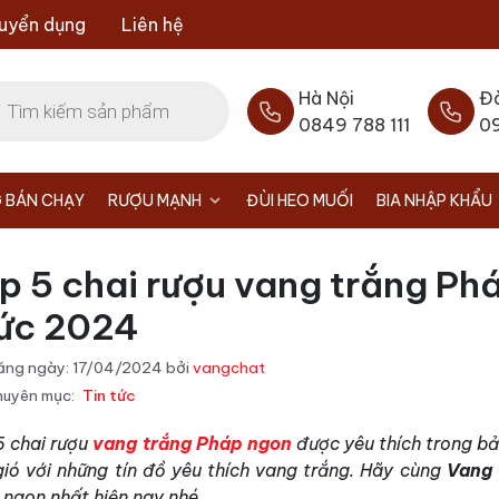
uyển dụng
Liên hệ
Hà Nội
Đ
0849 788 111
0
 BÁN CHẠY
RƯỢU MẠNH
ĐÙI HEO MUỐI
BIA NHẬP KHẨU
p 5 chai rượu vang trắng P
ức 2024
ăng ngày:
17/04/2024
bởi
vangchat
uyên mục:
Tin tức
5 chai rượu
vang trắng Pháp ngon
được yêu thích trong b
gió với những tín đồ yêu thích vang trắng. Hãy cùng
Vang
ngon nhất hiện nay nhé.