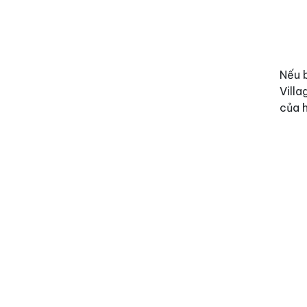
Nếu 
Vill
của h