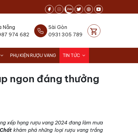
à Nẵng
Sài Gòn
987 974 682
0931 305 789
PHỤ KIỆN RƯỢU VANG
TIN TỨC
háp ngon đáng thưởng
ảng xếp hạng rượu vang 2024 đang làm mưa
 Chất
khám phá những loại rượu vang trắng