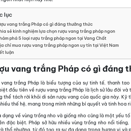
c lục
ợu vang trắng Pháp có gì đáng thưởng thức
hia sẻ kinh nghiệm lựa chọn rượu vang trắng pháp ngon
hám phá 5 loại rượu trắng pháp ngon tại Vang Chất
ịa chỉ mua rượu vang trắng pháp ngon uy tín tại Việt Nam
ết luận
ợu vang trắng Pháp có gì đáng 
 vang trắng Pháp là biểu tượng của sự tinh tế, thanh tao
iệt đầu tiên về rượu vang trắng Pháp là lịch sử lâu đời v
 thể tách rời khỏi di sản rượu vang của quốc gia này. Kỹ
hiều thế hệ, mang trong mình những bí quyết và tinh hoa ri
a dạng về vùng trồng nho và giống nho cũng là một yếu tố
ên đặc biệt. Pháp sở hữu nhiều vùng trồng nho nổi tiếng,
à thổ nhưỡng, từ đó tạo ra sự đa dạng trong hương vị và 