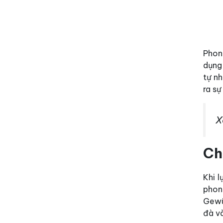
Phon
dụng 
tự nh
ra sự
X
Ch
Khi 
phon
Gewür
đà v