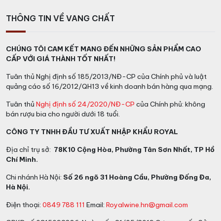
THÔNG TIN VỀ VANG CHẤT
CHÚNG TÔI CAM KẾT MANG ĐẾN NHỮNG SẢN PHẨM CAO
CẤP VỚI GIÁ THÀNH TỐT NHẤT!
Tuân thủ Nghị định số 185/2013/NĐ-CP của Chính phủ và luật
quảng cáo số 16/2012/QH13 về kinh doanh bán hàng qua mạng.
Tuân thủ
Nghị định số 24/2020/NĐ-CP
của Chính phủ: không
bán rượu bia cho người dưới 18 tuổi.
CÔNG TY TNHH ĐẦU TƯ XUẤT NHẬP KHẨU ROYAL
Địa chỉ trụ sở:
78K10 Cộng Hòa, Phường Tân Sơn Nhất, TP Hồ
Chí Minh.
Chi nhánh Hà Nội:
Số 26 ngõ 31 Hoàng Cầu, Phường Đống Đa,
Hà Nội.
Điện thoại:
0849 788 111
Email:
Royalwine.hn@gmail.com