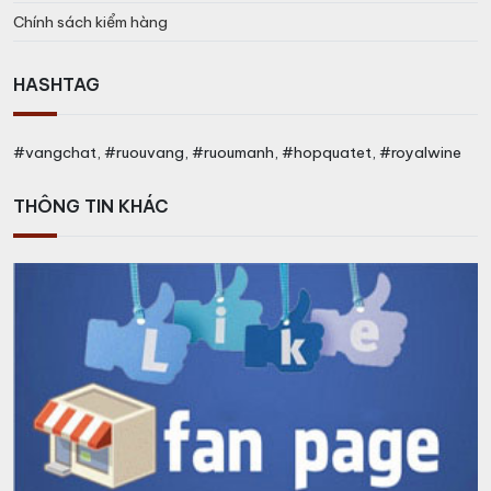
Chính sách kiểm hàng
HASHTAG
#vangchat, #ruouvang, #ruoumanh, #hopquatet, #royalwine
THÔNG TIN KHÁC