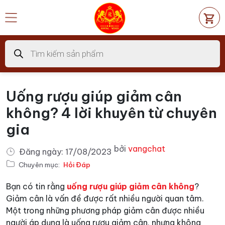
Chuyển
đến
nội
dung
Tìm
kiếm
sản
phẩm
Uống rượu giúp giảm cân
không? 4 lời khuyên từ chuyên
gia
bởi
vangchat
Đăng ngày:
17/08/2023
Chuyên mục:
Hỏi Đáp
Bạn có tin rằng
uống rượu giúp giảm cân không
?
Giảm cân là vấn đề được rất nhiều người quan tâm.
Một trong những phương pháp giảm cân được nhiều
người áp dụng là uống rượu giảm cân, nhưng không