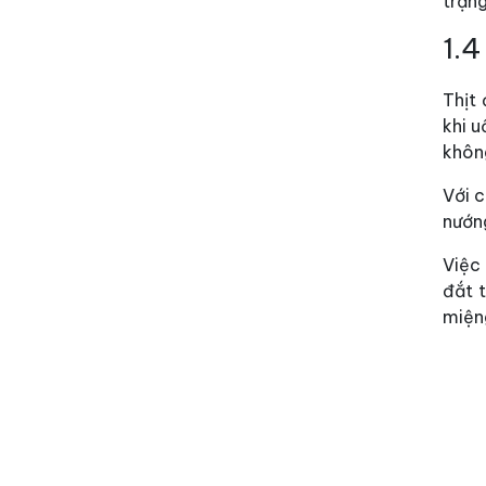
trạng
1.4
Thịt 
khi u
khôn
Với c
nướng
Việc
đắt 
miện