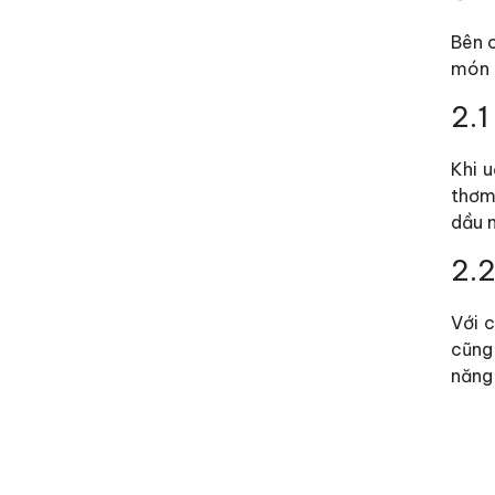
Bên c
món n
2.1
Khi 
thơm
dầu 
2.2
Với 
cũng 
năng 