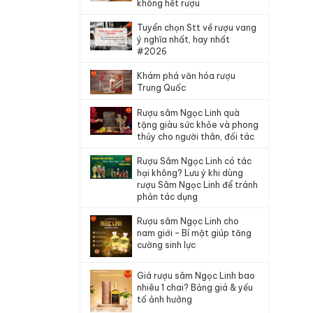
không hết rượu
Tuyển chọn Stt về rượu vang
ý nghĩa nhất, hay nhất
#2026
Khám phá văn hóa rượu
Trung Quốc
Rượu sâm Ngọc Linh quà
tặng giàu sức khỏe và phong
thủy cho người thân, đối tác
Rượu Sâm Ngọc Linh có tác
hại không? Lưu ý khi dùng
rượu Sâm Ngọc Linh để tránh
phản tác dụng
Rượu sâm Ngọc Linh cho
nam giới – Bí mật giúp tăng
cường sinh lực
Giá rượu sâm Ngọc Linh bao
nhiêu 1 chai? Bảng giá & yếu
tố ảnh hưởng