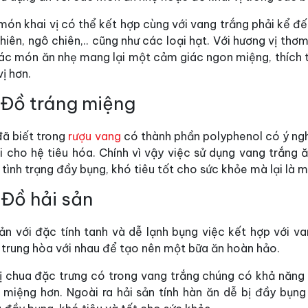
ón khai vị có thể kết hợp cùng với vang trắng phải kể đến 
hiên, ngô chiên,.. cũng như các loại hạt. Với hương vị t
các món ăn nhẹ mang lại một cảm giác ngon miệng, thích 
vị hơn.
 Đồ tráng miệng
đã biết trong
rượu vang
có thành phần polyphenol có ý ngh
i cho hệ tiêu hóa. Chính vì vậy việc sử dụng vang trắng 
tình trạng đầy bụng, khó tiêu tốt cho sức khỏe mà lại là 
 Đồ hải sản
sản với đặc tính tanh và dễ lạnh bụng việc kết hợp với 
 trung hòa với nhau để tạo nên một bữa ăn hoàn hảo.
vị chua đặc trưng có trong vang trắng chúng có khả năng
 miệng hơn. Ngoài ra hải sản tính hàn ăn dễ bị đầy bụng