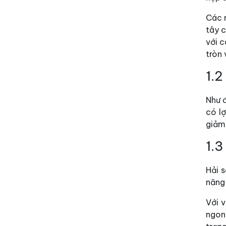
Các m
tây c
với 
tròn 
1.2
Như 
có lợ
giảm 
1.3
Hải 
năng
Với 
ngon