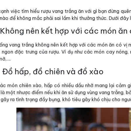
ạnh việc tìm hiểu rượu vang trắng ăn với gì bạn đừng quê
ào để không mắc phải sai lầm khi thưởng thức. Dưới đây là
 Không nên kết hợp với các món ăn 
uống vang trắng không nên kết hợp với các món ăn có vị m
 ngon đặc trưng của rượu. Ví dụ như các món cay nóng, m
mỡ,….
 Đồ hấp, đồ chiên và đồ xào
các món chiên xào, hấp có nhiều dầu nhỡ mang lại cảm 
là một nhược điểm nếu khi ăn sử dụng vùng vang trắng, bở
gây ra tình trạng đầy bụng, khó tiêu gây khó chịu cho ngư