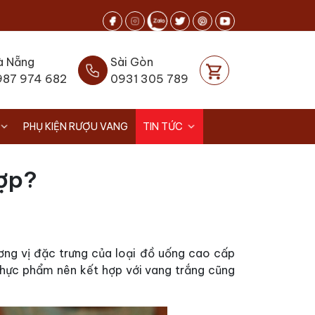
à Nẵng
Sài Gòn
987 974 682
0931 305 789
PHỤ KIỆN RƯỢU VANG
TIN TỨC
hợp?
ơng vị đặc trưng của loại đồ uống cao cấp
thực phẩm nên kết hợp với vang trắng cũng