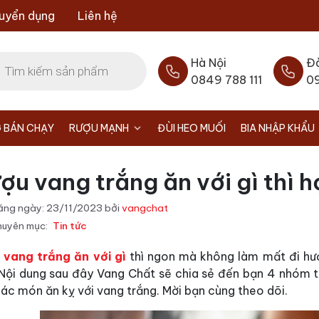
uyển dụng
Liên hệ
Hà Nội
Đ
0849 788 111
0
 BÁN CHẠY
RƯỢU MẠNH
ĐÙI HEO MUỐI
BIA NHẬP KHẨU
ợu vang trắng ăn với gì thì 
ăng ngày:
23/11/2023
bởi
vangchat
uyên mục:
Tin tức
 vang trắng ăn với gì
thì ngon mà không làm mất đi hư
 Nội dung sau đây Vang Chất sẽ chia sẻ đến bạn 4 nhóm 
ác món ăn kỵ với vang trắng. Mời bạn cùng theo dõi.