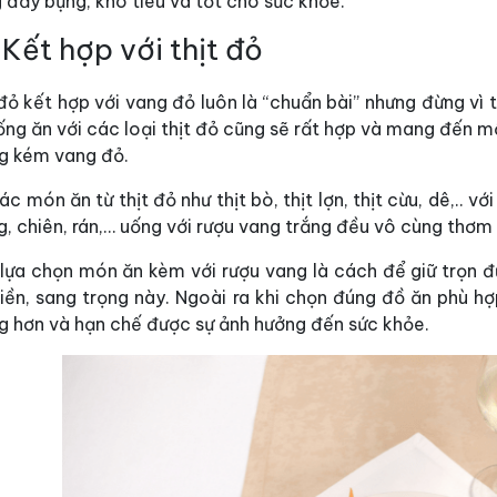
 đầy bụng, khó tiêu và tốt cho sức khỏe.
 Kết hợp với thịt đỏ
đỏ kết hợp với vang đỏ luôn là “chuẩn bài” nhưng đừng vì
ống ăn với các loại thịt đỏ cũng sẽ rất hợp và mang đến 
g kém vang đỏ.
ác món ăn từ thịt đỏ như thịt bò, thịt lợn, thịt cừu, dê,.. 
, chiên, rán,… uống với rượu vang trắng đều vô cùng thơm
 lựa chọn món ăn kèm với rượu vang là cách để giữ trọn
tiền, sang trọng này. Ngoài ra khi chọn đúng đồ ăn phù 
g hơn và hạn chế được sự ảnh hưởng đến sức khỏe.