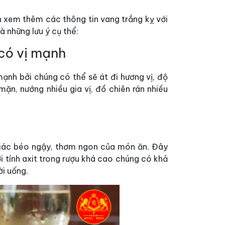
n xem thêm các thông tin vang trắng kỵ với
 những lưu ý cụ thể:
có vị mạnh
ạnh bởi chúng có thể sẽ át đi hương vị, độ
ặn, nướng nhiều gia vị, đồ chiên rán nhiều
giác béo ngậy, thơm ngon của món ăn. Đây
i tính axit trong rượu khá cao chúng có khả
ời uống.