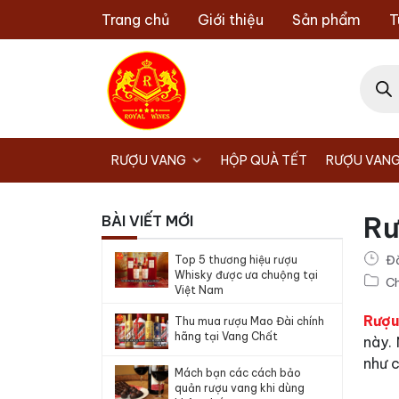
Chuyển
Trang chủ
Giới thiệu
Sản phẩm
T
đến
nội
Tìm
dung
kiếm
sản
phẩm
RƯỢU VANG
HỘP QUÀ TẾT
RƯỢU VANG
Rư
BÀI VIẾT MỚI
Đ
Top 5 thương hiệu rượu
Whisky được ưa chuộng tại
Ch
Việt Nam
Rượu
Thu mua rượu Mao Đài chính
hãng tại Vang Chất
này.
như c
Mách bạn các cách bảo
quản rượu vang khi dùng