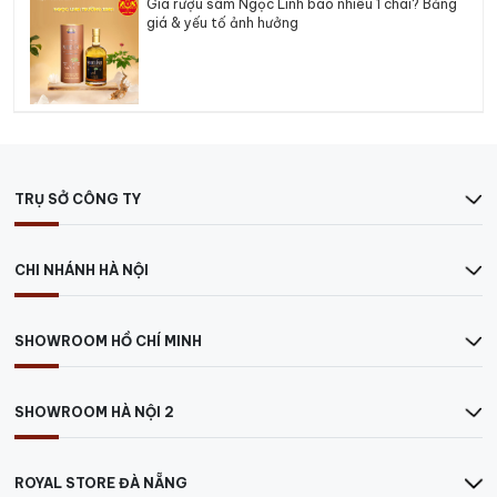
Giá rượu sâm Ngọc Linh bao nhiêu 1 chai? Bảng
giá & yếu tố ảnh hưởng
TRỤ SỞ CÔNG TY
CHI NHÁNH HÀ NỘI
SHOWROOM HỒ CHÍ MINH
SHOWROOM HÀ NỘI 2
ROYAL STORE ĐÀ NẴNG