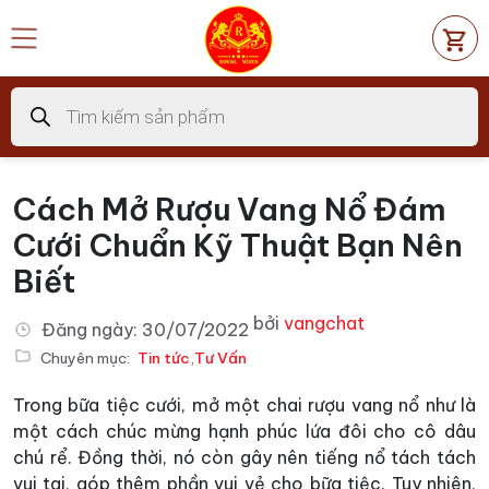
Chuyển
đến
nội
dung
Tìm
kiếm
sản
phẩm
Cách Mở Rượu Vang Nổ Đám
Cưới Chuẩn Kỹ Thuật Bạn Nên
Biết
bởi
vangchat
Đăng ngày:
30/07/2022
Chuyên mục:
Tin tức
,
Tư Vấn
Trong bữa tiệc cưới, mở một chai rượu vang nổ như là
một cách chúc mừng hạnh phúc lứa đôi cho cô dâu
chú rể. Đồng thời, nó còn gây nên tiếng nổ tách tách
vui tai, góp thêm phần vui vẻ cho bữa tiệc. Tuy nhiên,