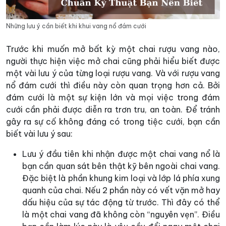
Những lưu ý cần biết khi khui vang nổ đám cưới
Trước khi muốn mở bất kỳ một chai rượu vang nào,
người thực hiện việc mở chai cũng phải hiểu biết được
một vài lưu ý của từng loại rượu vang. Và với rượu vang
nổ đám cưới thì điều này còn quan trọng hơn cả. Bởi
đám cưới là một sự kiện lớn và mọi việc trong đám
cưới cần phải được diễn ra trơn tru, an toàn. Để tránh
gây ra sự cố không đáng có trong tiệc cưới, bạn cần
biết vài lưu ý sau:
Lưu ý đầu tiên khi nhận được một chai vang nổ là
bạn cần quan sát bên thật kỹ bên ngoài chai vang.
Đặc biệt là phần khung kim loại và lớp lá phía xung
quanh của chai. Nếu 2 phần này có vết vặn mở hay
dấu hiệu của sự tác động từ trước. Thì đây có thể
là một chai vang đã không còn “nguyên vẹn”. Điều