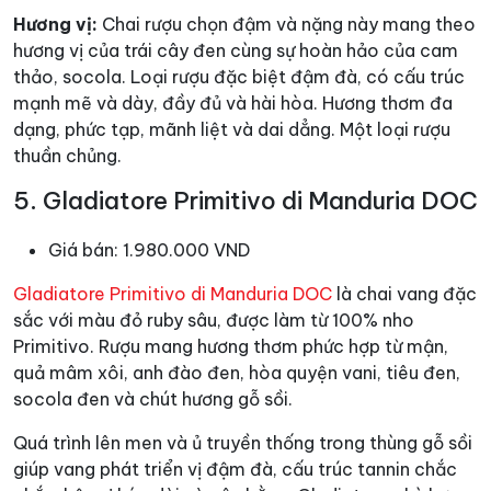
Hương vị:
Chai rượu chọn đậm và nặng này mang theo
hương vị của trái cây đen cùng sự hoàn hảo của cam
thảo, socola. Loại rượu đặc biệt đậm đà, có cấu trúc
mạnh mẽ và dày, đầy đủ và hài hòa. Hương thơm đa
dạng, phức tạp, mãnh liệt và dai dẳng. Một loại rượu
thuần chủng.
5. Gladiatore Primitivo di Manduria DOC
Giá bán: 1.980.000 VND
Gladiatore Primitivo di Manduria DOC
là chai vang đặc
sắc với màu đỏ ruby sâu, được làm từ 100% nho
Primitivo. Rượu mang hương thơm phức hợp từ mận,
quả mâm xôi, anh đào đen, hòa quyện vani, tiêu đen,
socola đen và chút hương gỗ sồi.
Quá trình lên men và ủ truyền thống trong thùng gỗ sồi
giúp vang phát triển vị đậm đà, cấu trúc tannin chắc