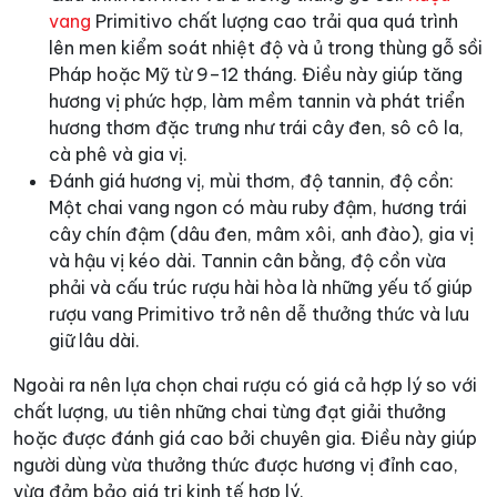
vang
Primitivo chất lượng cao trải qua quá trình
lên men kiểm soát nhiệt độ và ủ trong thùng gỗ sồi
Pháp hoặc Mỹ từ 9–12 tháng. Điều này giúp tăng
hương vị phức hợp, làm mềm tannin và phát triển
hương thơm đặc trưng như trái cây đen, sô cô la,
cà phê và gia vị.
Đánh giá hương vị, mùi thơm, độ tannin, độ cồn:
Một chai vang ngon có màu ruby đậm, hương trái
cây chín đậm (dâu đen, mâm xôi, anh đào), gia vị
và hậu vị kéo dài. Tannin cân bằng, độ cồn vừa
phải và cấu trúc rượu hài hòa là những yếu tố giúp
rượu vang Primitivo trở nên dễ thưởng thức và lưu
giữ lâu dài.
Ngoài ra nên lựa chọn chai rượu có giá cả hợp lý so với
chất lượng, ưu tiên những chai từng đạt giải thưởng
hoặc được đánh giá cao bởi chuyên gia. Điều này giúp
người dùng vừa thưởng thức được hương vị đỉnh cao,
vừa đảm bảo giá trị kinh tế hợp lý.