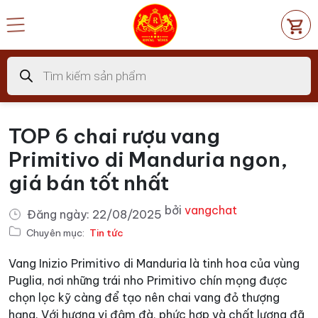
Chuyển
đến
nội
dung
Tìm
kiếm
sản
phẩm
TOP 6 chai rượu vang
Primitivo di Manduria ngon,
giá bán tốt nhất
bởi
vangchat
Đăng ngày:
22/08/2025
Chuyên mục:
Tin tức
Vang Inizio Primitivo di Manduria là tinh hoa của vùng
Puglia, nơi những trái nho Primitivo chín mọng được
chọn lọc kỹ càng để tạo nên chai vang đỏ thượng
hạng. Với hương vị đậm đà, phức hợp và chất lượng đã