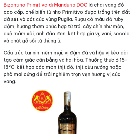
Bizantino Primitivo di Manduria DOC
là chai vang đỏ
cao cấp, chế biến từ nho Primitivo được trồng trên đất
đá sét và cát của vùng Puglia. Rượu có màu đỏ ruby
đậm, hương thơm phức hợp từ trái cây chín như mận,
quả mâm xôi, anh đào đen, kết hợp gia vị, vani, socola
và chút gỗ sồi từ thùng ủ.
Cấu trúc tannin mềm mại, vị đậm đà và hậu vị kéo dài
tạo cảm giác cân bằng và hài hòa. Thưởng thức ở 16–
18°C, kết hợp các món thịt đỏ, thịt cừu nướng hoặc
phô mai cứng để trải nghiệm trọn vẹn hương vị của
vang.