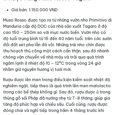
Giá bán: 1.150.000 VND
Muso Rosso được tạo ra từ những vườn nho Primitivo di
Manduria cấp độ DOC của nhà sản xuất Tagaro ở độ
cao 150 – 250m so với mực nước biển. Vườn nho có
độ tuổi trung bình từ 15 đến 40 năm tuổi, trên các sườn
đồi đất sét pha lẫn đá vôi. Những trái nho chín được
thu hoạch thủ công một cách cẩn thận, sau đó nhanh
chóng vận chuyển về nhà máy và trải qua quá trình
ngâm lạnh ở nhiệt độ 10 – 12°C trong vòng 24 giờ
nhằm giữ nguyên hương vị tươi mới.
Rượu được lên men trong điều kiện kiểm soát nhiệt độ
nghiêm ngặt, tiếp theo là quá trình lên men malolactic
trong các bể thép không gỉ. Sau đó, rượu được ủ trong
thùng gỗ sồi Pháp đã nướng nhẹ từ 7-8 tháng, giúp gia
tăng độ phức hợp và chiều sâu. Cuối cùng, rượu được
đóng chai và nghỉ tiếp trong hầm 4 tháng trước khi