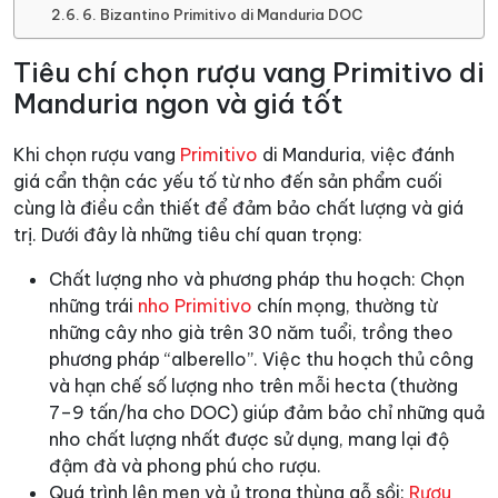
6. Bizantino Primitivo di Manduria DOC
Tiêu chí chọn rượu vang Primitivo di
Manduria ngon và giá tốt
Khi chọn rượu vang
Prim
i
tivo
di Manduria, việc đánh
giá cẩn thận các yếu tố từ nho đến sản phẩm cuối
cùng là điều cần thiết để đảm bảo chất lượng và giá
trị. Dưới đây là những tiêu chí quan trọng:
Chất lượng nho và phương pháp thu hoạch: Chọn
những trái
nho Primitivo
chín mọng, thường từ
những cây nho già trên 30 năm tuổi, trồng theo
phương pháp “alberello”. Việc thu hoạch thủ công
và hạn chế số lượng nho trên mỗi hecta (thường
7–9 tấn/ha cho DOC) giúp đảm bảo chỉ những quả
nho chất lượng nhất được sử dụng, mang lại độ
đậm đà và phong phú cho rượu.
Quá trình lên men và ủ trong thùng gỗ sồi:
Rượu