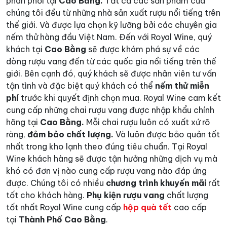
phân phối tại
Cao Bằng.
Tất cả các sản phẩm của
chúng tôi đều từ những nhà sản xuất rượu nổi tiếng trên
thế giới. Và được lựa chọn kỹ lưỡng bởi các chuyên gia
nếm thử hàng đầu Việt Nam. Đến với Royal Wine, quý
khách tại
Cao Bằng
sẽ được khám phá sự về các
dòng rượu vang đến từ các quốc gia nổi tiếng trên thế
giới. Bên cạnh đó, quý khách sẽ được nhân viên tư vấn
tận tình và đặc biệt quý khách có thể
nếm thử miễn
phí
trước khi quyết định chọn mua. Royal Wine cam kết
cung cấp những chai rượu vang được nhập khẩu chính
hãng tại
Cao Bằng.
Mỗi chai rượu luôn có xuất xứ rõ
ràng,
đảm bảo chất lượng.
Và luôn được bảo quản tốt
nhất trong kho lạnh theo đúng tiêu chuẩn. Tại Royal
Wine khách hàng sẽ được tận hưởng những dịch vụ mà
khó có đơn vị nào cung cấp rượu vang nào đáp ứng
được. Chúng tôi có nhiều
chương trình khuyến mãi
rất
tốt cho khách hàng.
Phụ kiện rượu vang
chất lượng
tốt nhất Royal Wine cung cấp
hộp quà tết
cao cấp
tại
Thành Phố Cao Bằng
.