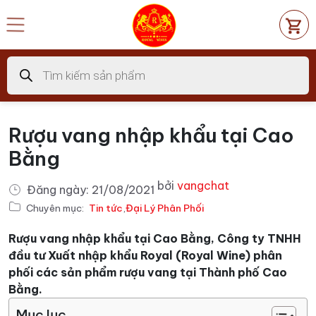
Chuyển
đến
nội
dung
Tìm
kiếm
sản
phẩm
Rượu vang nhập khẩu tại Cao
Bằng
bởi
vangchat
Đăng ngày:
21/08/2021
Chuyên mục:
Tin tức
,
Đại Lý Phân Phối
Rượu vang nhập khẩu tại Cao Bằng,
Công ty TNHH
đầu tư Xuất nhập khẩu Royal (Royal Wine) phân
phối các sản phẩm rượu vang tại Thành phố Cao
Bằng.
Mục lục