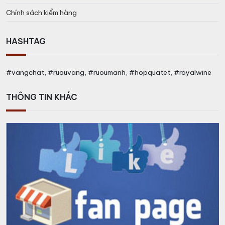
Chính sách kiểm hàng
HASHTAG
#vangchat, #ruouvang, #ruoumanh, #hopquatet, #royalwine
THÔNG TIN KHÁC