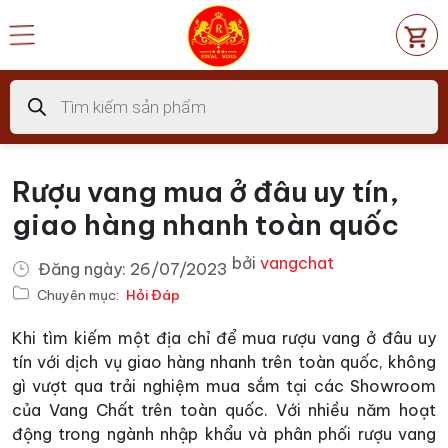
Chuyển
đến
nội
dung
Tìm
kiếm
sản
phẩm
Rượu vang mua ở đâu uy tín,
giao hàng nhanh toàn quốc
bởi
vangchat
Đăng ngày:
26/07/2023
Chuyên mục:
Hỏi Đáp
Khi tìm kiếm một địa chỉ để mua rượu vang ở đâu uy
tín với dịch vụ giao hàng nhanh trên toàn quốc, không
gì vượt qua trải nghiệm mua sắm tại các Showroom
của Vang Chất trên toàn quốc. Với nhiều năm hoạt
động trong ngành nhập khẩu và phân phối rượu vang