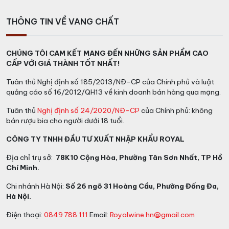
THÔNG TIN VỀ VANG CHẤT
CHÚNG TÔI CAM KẾT MANG ĐẾN NHỮNG SẢN PHẨM CAO
CẤP VỚI GIÁ THÀNH TỐT NHẤT!
Tuân thủ Nghị định số 185/2013/NĐ-CP của Chính phủ và luật
quảng cáo số 16/2012/QH13 về kinh doanh bán hàng qua mạng.
Tuân thủ
Nghị định số 24/2020/NĐ-CP
của Chính phủ: không
bán rượu bia cho người dưới 18 tuổi.
CÔNG TY TNHH ĐẦU TƯ XUẤT NHẬP KHẨU ROYAL
Địa chỉ trụ sở:
78K10 Cộng Hòa, Phường Tân Sơn Nhất, TP Hồ
Chí Minh.
Chi nhánh Hà Nội:
Số 26 ngõ 31 Hoàng Cầu, Phường Đống Đa,
Hà Nội.
Điện thoại:
0849 788 111
Email:
Royalwine.hn@gmail.com