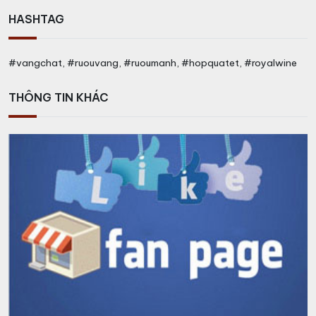
HASHTAG
#vangchat, #ruouvang, #ruoumanh, #hopquatet, #royalwine
THÔNG TIN KHÁC