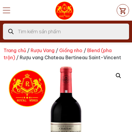
Chuyển
đến
nội
dung
Tìm
kiếm
sản
phẩm
Trang chủ
/
Rượu Vang
/
Giống nho
/
Blend (pha
trộn)
/ Rượu vang Chateau Bertineau Saint-Vincent