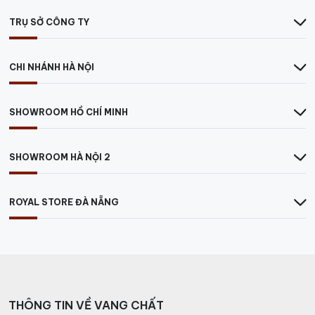
kết cấu rượu đẹp với vị chát tinh tế.
TRỤ SỞ CÔNG TY
Kết hợp món ăn:
Kết hợp với các món từ thịt đỏ như
thịt bò bít tết, sườn cừu nướng
CHI NHÁNH HÀ NỘI
Phục vụ:
Nhiệt độ tuyệt vời nhất để thưởng thức rượu
là 16 đến 18 độ C.
SHOWROOM HỒ CHÍ MINH
>>>Xem thêm các dòng RƯỢU NGOẠI CHÍNH
HÃNG khác tại https://vangchat.com.vn/
SHOWROOM HÀ NỘI 2
ROYAL STORE ĐÀ NẴNG
THÔNG TIN VỀ VANG CHẤT