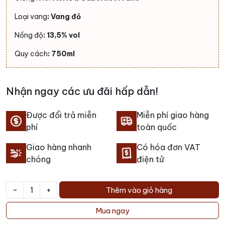
Loại vang
: Vang đỏ
Nồng độ
: 13,5% vol
Quy cách
: 750ml
Nhận ngay các ưu đãi hấp dẫn!
Được đổi trả miễn
Miễn phí giao hàng
phí
toàn quốc
Giao hàng nhanh
Có hóa đơn VAT
chóng
điện tử
-
+
Thêm vào giỏ hàng
Rượu
vang
Mua ngay
Chateau