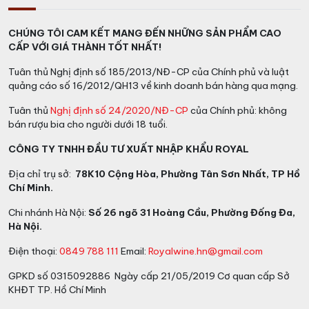
CHÚNG TÔI CAM KẾT MANG ĐẾN NHỮNG SẢN PHẨM CAO
CẤP VỚI GIÁ THÀNH TỐT NHẤT!
Tuân thủ Nghị định số 185/2013/NĐ-CP của Chính phủ và luật
quảng cáo số 16/2012/QH13 về kinh doanh bán hàng qua mạng.
Tuân thủ
Nghị định số 24/2020/NĐ-CP
của Chính phủ: không
bán rượu bia cho người dưới 18 tuổi.
CÔNG TY TNHH ĐẦU TƯ XUẤT NHẬP KHẨU ROYAL
Địa chỉ trụ sở:
78K10 Cộng Hòa, Phường Tân Sơn Nhất, TP Hồ
Chí Minh.
Chi nhánh Hà Nội:
Số 26 ngõ 31 Hoàng Cầu, Phường Đống Đa,
Hà Nội.
Điện thoại:
0849 788 111
Email:
Royalwine.hn@gmail.com
GPKD số 0315092886 Ngày cấp 21/05/2019 Cơ quan cấp Sở
KHĐT TP. Hồ Chí Minh