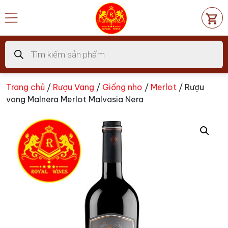
Chuyển
đến
nội
dung
Tìm
kiếm
sản
phẩm
Trang chủ
/
Rượu Vang
/
Giống nho
/
Merlot
/ Rượu
vang Malnera Merlot Malvasia Nera