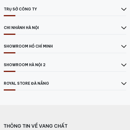
TRỤ SỞ CÔNG TY
CHI NHÁNH HÀ NỘI
SHOWROOM HỒ CHÍ MINH
SHOWROOM HÀ NỘI 2
ROYAL STORE ĐÀ NẴNG
Thưởng thức Rượu vang
MALNERA Merlot Malvasia Nera
Màu sắc:
Chai vang này có màu đỏ Ruby lấp lánh.
THÔNG TIN VỀ VANG CHẤT