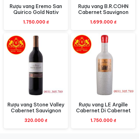
40% Malvasia. Đây là sự kết hợp độc đáo và vô cùng
Rượu vang Eremo San
Rượu vang B.R.COHN
Xem nhanh
Xem nhanh
Quirico Gold Nativ
Cabernet Sauvignon
thú vị. Sự kết hợp này đem đến hương vị ấn tượng mà
không kém phần thơm ngon.
1.750.000
₫
1.699.000
₫
Rượu vang MALNERA
này có thiết kế sang trọng và
trang nhã. Nắp chai màu đen có dán tem chống hàng
giả. Nhãn chai đen có chữ và logo đều được in màu
vàng. Từ đó đã thể hiện phần nào đẳng cấp của chai
rượu.
Rượu vang Stone Valley
Rượu vang LE Argille
Xem nhanh
Xem nhanh
Cabernet Sauvignon
Cabernet Di Cabernet
320.000
₫
1.750.000
₫