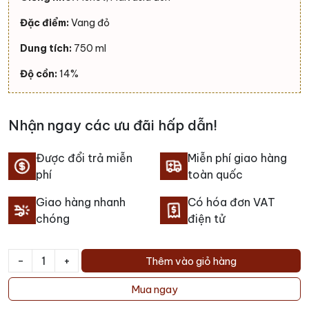
Đặc điểm:
Vang đỏ
Dung tích:
750 ml
Độ cồn:
14%
Nhận ngay các ưu đãi hấp dẫn!
Được đổi trả miễn
Miễn phí giao hàng
phí
toàn quốc
Giao hàng nhanh
Có hóa đơn VAT
chóng
điện tử
-
+
Thêm vào giỏ hàng
Rượu
vang
Mua ngay
Malnera