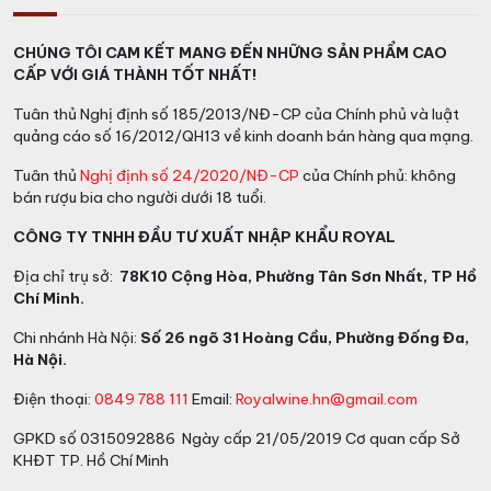
Rượu vang Ý
này là một ý tưởng độc đáo bởi sự kết
hợp hai cá tính khác biệt. Như mọi người nhận xét:
CHÚNG TÔI CAM KẾT MANG ĐẾN NHỮNG SẢN PHẨM CAO
“Merlot đằm thắm, mượt mà cũng giống như một người
CẤP VỚI GIÁ THÀNH TỐT NHẤT!
đàn bà yêu kiều diễm lệ, hơi đẫy đà một chút cùng.
Tuân thủ Nghị định số 185/2013/NĐ-CP của Chính phủ và luật
Malvasia Nera trẻ trung và sôi nổi”. Sự kết hợp này
quảng cáo số 16/2012/QH13 về kinh doanh bán hàng qua mạng.
đem đến hương vị đặc trưng là chát, chua và ngọt dịu
dàng khá rõ. Lan tỏa hương vị trái cây tươi (mân xôi,
Tuân thủ
Nghị định số 24/2020/NĐ-CP
của Chính phủ: không
dâu tây) cùng hương vị của mận và quả việt quất.
bán rượu bia cho người dưới 18 tuổi.
CÔNG TY TNHH ĐẦU TƯ XUẤT NHẬP KHẨU ROYAL
Kết hợp với đồ ăn
: Phù hợp với các loại phô mai, thịt
nướng, thịt đỏ…
Địa chỉ trụ sở:
78K10 Cộng Hòa, Phường Tân Sơn Nhất, TP Hồ
Chí Minh.
Phục vụ
: Rượu uống ngon hơn khi để lạnh ở nhiệt độ 15
– 18 độ C.
Chi nhánh Hà Nội:
Số 26 ngõ 31 Hoàng Cầu, Phường Đống Đa,
Hà Nội.
Quý khách liên hệ trực tiếp với chúng tôi qua số
Điện thoại:
0849 788 111
Email:
Royalwine.hn@gmail.com
hotline: 0931305789
Hoặc đến trực tiếp công ty tại
địa chỉ:
GPKD số 0315092886 Ngày cấp 21/05/2019 Cơ quan cấp Sở
KHĐT TP. Hồ Chí Minh
Tại TP.HCM:
78/k10 Cộng Hòa, P.4, Quận Tân Bình