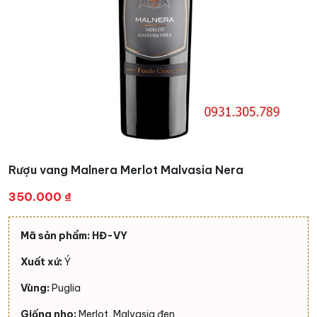
Rượu vang Malnera Merlot Malvasia Nera
350.000
₫
Mã sản phẩm: HĐ-VY
Xuất xứ:
Ý
Vùng:
Puglia
Giống nho:
Merlot, Malvasia đen