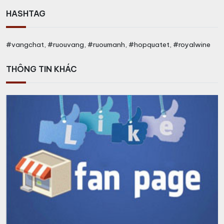
HASHTAG
#vangchat, #ruouvang, #ruoumanh, #hopquatet, #royalwine
THÔNG TIN KHÁC