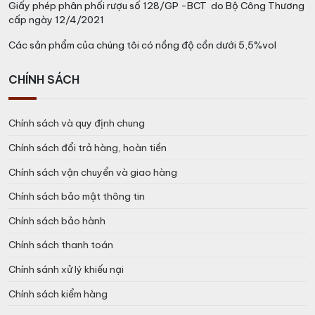
Giấy phép phân phối rượu số 128/GP -BCT do Bộ Công Thương
Tại Hà Nội:
cấp ngày 12/4/2021
E3B, Ecohome 1, P. Đông Ngạc, Bắc Từ
Liêm
Các sản phẩm của chúng tôi có nồng độ cồn dưới 5,5%vol
>>>> Xem thêm các loại
RƯỢU VANG Ý CHÍNH
CHÍNH SÁCH
HÃNG
ngon khác
Chính sách và quy định chung
Chính sách đổi trả hàng, hoàn tiền
Chính sách vận chuyển và giao hàng
Chính sách bảo mật thông tin
Chính sách bảo hành
Chính sách thanh toán
Chính sánh xử lý khiếu nại
Chính sách kiểm hàng