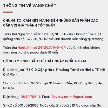
THÔNG TIN VỀ VANG CHẤT
CHÚNG TÔI CAM KẾT MANG ĐẾN NHỮNG SẢN PHẨM CAO
CẤP VỚI GIÁ THÀNH TỐT NHẤT!
Tuân thủ Nghị định số 185/2013/NĐ-CP của Chính phủ và luật
quảng cáo số 16/2012/QH13 về kinh doanh bán hàng qua mạng.
Tuân thủ
Nghị định số 24/2020/NĐ-CP
của Chính phủ: không
bán rượu bia cho người dưới 18 tuổi.
CÔNG TY TNHH ĐẦU TƯ XUẤT NHẬP KHẨU ROYAL
Địa chỉ trụ sở:
78K10 Cộng Hòa, Phường Tân Sơn Nhất, TP Hồ
Chí Minh.
Chi nhánh Hà Nội:
Số 26 ngõ 31 Hoàng Cầu, Phường Đống Đa,
Hà Nội.
Điện thoại:
0849 788 111
Email:
Royalwine.hn@gmail.com
GPKD số 0315092886 Ngày cấp 21/05/2019 Cơ quan cấp Sở