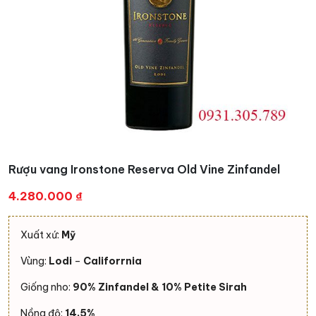
Rượu vang Ironstone Reserva Old Vine Zinfandel
4.280.000
₫
Xuất xứ:
Mỹ
Vùng:
Lodi
–
Califorrnia
Giống nho:
90% Zinfandel & 10% Petite Sirah
Nồng độ:
14,5%