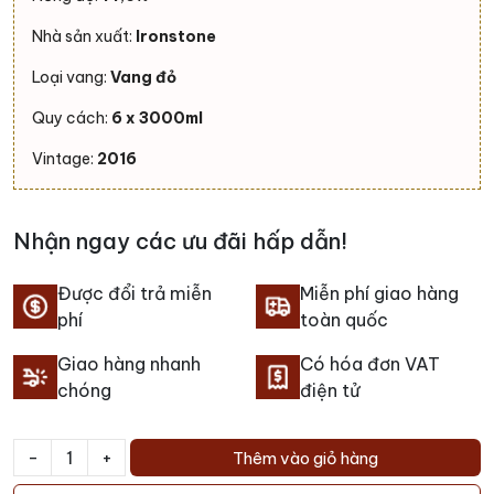
Nhà sản xuất:
Ironstone
Loại vang:
Vang đỏ
Quy cách:
6 x 3000ml
Vintage:
2016
Nhận ngay các ưu đãi hấp dẫn!
Được đổi trả miễn
Miễn phí giao hàng
phí
toàn quốc
Giao hàng nhanh
Có hóa đơn VAT
chóng
điện tử
-
+
Thêm vào giỏ hàng
Rượu