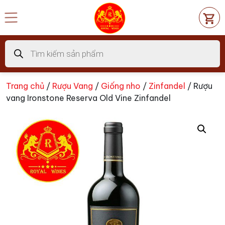
Chuyển
đến
nội
dung
Tìm
kiếm
sản
phẩm
Trang chủ
/
Rượu Vang
/
Giống nho
/
Zinfandel
/ Rượu
vang Ironstone Reserva Old Vine Zinfandel