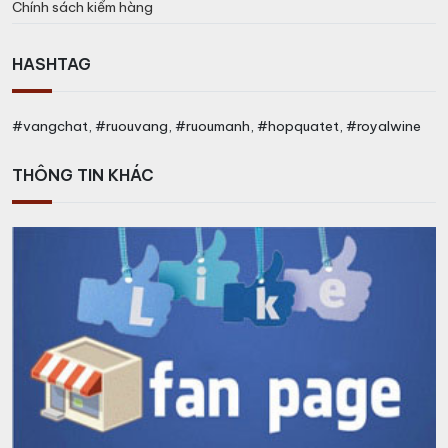
Chính sách kiểm hàng
HASHTAG
#vangchat, #ruouvang, #ruoumanh, #hopquatet, #royalwine
THÔNG TIN KHÁC