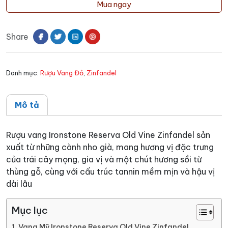
vang
Mua ngay
Ironstone
Reserva
Share
Old
Vine
Zinfandel
Danh mục:
Rượu Vang Đỏ
,
Zinfandel
số
lượng
Mô tả
Rượu vang Ironstone Reserva Old Vine Zinfandel sản
xuất từ những cành nho già, mang hương vị đặc trưng
của trái cây mọng, gia vị và một chút hương sồi từ
thùng gỗ, cùng với cấu trúc tannin mềm mịn và hậu vị
dài lâu
Mục lục
Vang Mỹ Ironstone Reserva Old Vine Zinfandel