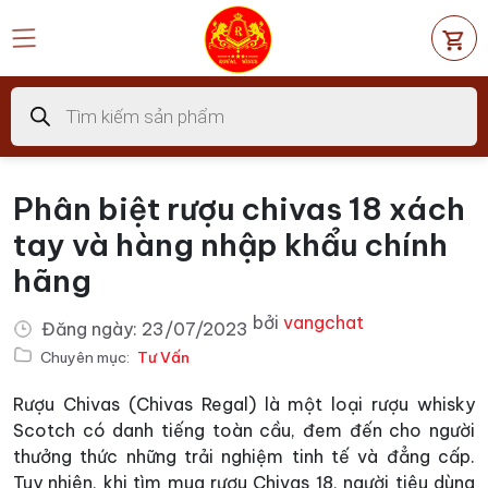
Chuyển
đến
nội
dung
Tìm
kiếm
sản
phẩm
Phân biệt rượu chivas 18 xách
tay và hàng nhập khẩu chính
hãng
bởi
vangchat
Đăng ngày:
23/07/2023
Chuyên mục:
Tư Vấn
Rượu Chivas (Chivas Regal) là một loại rượu whisky
Scotch có danh tiếng toàn cầu, đem đến cho người
thưởng thức những trải nghiệm tinh tế và đẳng cấp.
Tuy nhiên, khi tìm mua rượu Chivas 18, người tiêu dùng