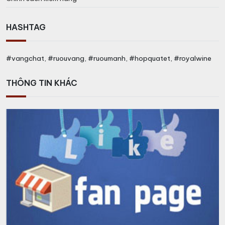
HASHTAG
#vangchat, #ruouvang, #ruoumanh, #hopquatet, #royalwine
THÔNG TIN KHÁC