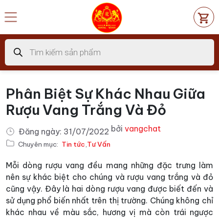
Chuyển
đến
nội
dung
Tìm
kiếm
sản
phẩm
Phân Biệt Sự Khác Nhau Giữa
Rượu Vang Trắng Và Đỏ
bởi
vangchat
Đăng ngày:
31/07/2022
Chuyên mục:
Tin tức
,
Tư Vấn
Mỗi dòng rượu vang đều mang những đặc trưng làm
nên sự khác biệt cho chúng và rượu vang trắng và đỏ
cũng vậy. Đây là hai dòng rượu vang được biết đến và
sử dụng phổ biến nhất trên thị trường. Chúng không chỉ
khác nhau về màu sắc, hương vị mà còn trái ngược