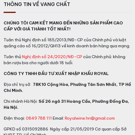
THÔNG TIN VỀ VANG CHẤT
CHÚNG TÔI CAM KẾT MANG ĐẾN NHỮNG SẢN PHẨM CAO
CẤP VỚI GIÁ THÀNH TỐT NHẤT!
Tuân thủ Nghị định số 185/2013/NĐ-CP của Chính phủ và luật
quảng cáo số 16/2012/QH13 về kinh doanh bán hàng qua mạng.
Tuân thủ
Nghị định số 24/2020/NĐ-CP
của Chính phủ: không
bán rượu bia cho người dưới 18 tuổi.
CÔNG TY TNHH ĐẦU TƯ XUẤT NHẬP KHẨU ROYAL
Địa chỉ trụ sở:
78K10 Cộng Hòa, Phường Tân Sơn Nhất, TP Hồ
Chí Minh.
Chi nhánh Hà Nội:
Số 26 ngõ 31 Hoàng Cầu, Phường Đống Đa,
Hà Nội.
Điện thoại:
0849 788 111
Email:
Royalwine.hn@gmail.com
GPKD số 0315092886 Ngày cấp 21/05/2019 Cơ quan cấp Sở
KHĐT TP. Hồ Chí Minh