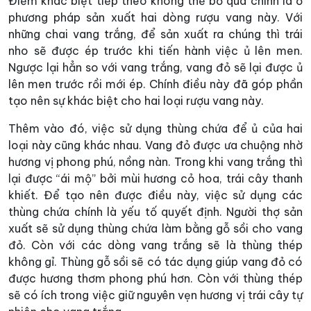
Điểm khác biệt tiếp theo không thể bỏ qua chính là ở
phương pháp sản xuất hai dòng rượu vang này. Với
những chai vang trắng, để sản xuất ra chúng thì trái
nho sẽ được ép trước khi tiến hành việc ủ lên men.
Ngược lại hẳn so với vang trắng, vang đỏ sẽ lại được ủ
lên men trước rồi mới ép. Chính điều này đã góp phần
tạo nên sự khác biệt cho hai loại rượu vang này.
Thêm vào đó, việc sử dụng thùng chứa để ủ của hai
loại này cũng khác nhau. Vang đỏ được ưa chuộng nhờ
hương vị phong phú, nồng nàn. Trong khi vang trắng thì
lại được “ái mộ” bởi mùi hương cỏ hoa, trái cây thanh
khiết. Để tạo nên được điều này, việc sử dụng các
thùng chứa chính là yếu tố quyết định. Người thợ sản
xuất sẽ sử dụng thùng chứa làm bằng gỗ sồi cho vang
đỏ. Còn với các dòng vang trắng sẽ là thùng thép
không gỉ. Thùng gỗ sồi sẽ có tác dụng giúp vang đỏ có
được hương thơm phong phú hơn. Còn với thùng thép
sẽ có ích trong việc giữ nguyên vẹn hương vị trái cây tự