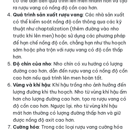
có thể dẫn đến quá trình lên men nhanh hơn và tạo
ra rượu vang có nồng độ cồn cao hơn.
Quá trình sản xuất rượu vang
: Các nhà sản xuất
có thể kiểm soát nồng độ cồn thông qua các kỹ
thuật như chaptalization (thêm đường vào nho
trước khi lên men) hoặc sử dụng các phương pháp
để hạn chế nồng độ cồn, chẳng hạn như thu hoạch
sớm hoặc pha trộn với rượu vang có độ cồn thấp
hơn.
Độ chín của nho
: Nho chín có xu hướng có lượng
đường cao hơn, dẫn đến rượu vang có nồng độ cồn
cao hơn nếu quá trình lên men hoàn tất.
Vùng và khí hậu
: Khí hậu trồng nho ảnh hưởng đến
lượng đường khi thu hoạch. Nho từ vùng khí hậu ấm
hơn cho lượng đường cao hơn, tạo ra rượu vang có
độ cồn cao hơn. Ngược lại, nho từ vùng khí hậu
mát hơn thường có lượng đường thấp hơn và giữ
được nồng độ axit cao hơn.
Cường hóa
: Trong các loại rượu vang cường hóa