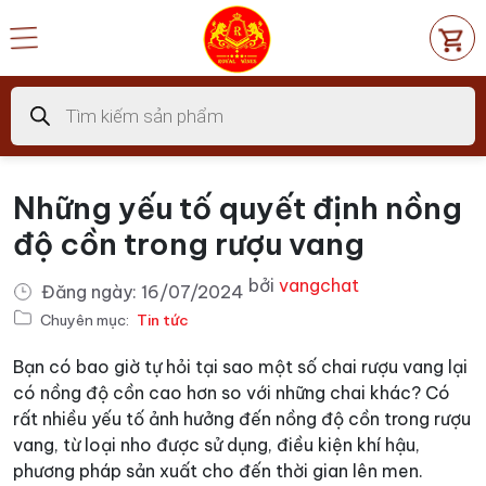
Chuyển
đến
nội
dung
Tìm
kiếm
sản
phẩm
Những yếu tố quyết định nồng
độ cồn trong rượu vang
bởi
vangchat
Đăng ngày:
16/07/2024
Chuyên mục:
Tin tức
Bạn có bao giờ tự hỏi tại sao một số chai rượu vang lại
có nồng độ cồn cao hơn so với những chai khác? Có
rất nhiều yếu tố ảnh hưởng đến nồng độ cồn trong rượu
vang, từ loại nho được sử dụng, điều kiện khí hậu,
phương pháp sản xuất cho đến thời gian lên men.