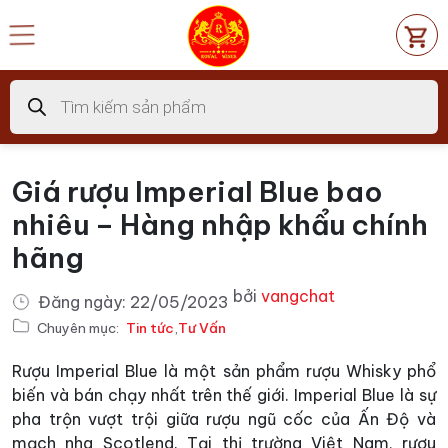
Chuyển
đến
nội
dung
Tìm
kiếm
sản
phẩm
Giá rượu Imperial Blue bao
nhiêu – Hàng nhập khẩu chính
hãng
bởi
vangchat
Đăng ngày:
22/05/2023
Chuyên mục:
Tin tức
,
Tư Vấn
Rượu Imperial Blue là một sản phẩm rượu Whisky phổ
biến và bán chạy nhất trên thế giới. Imperial Blue là sự
pha trộn vượt trội giữa rượu ngũ cốc của Ấn Độ và
mạch nha Scotlend. Tại thị trường Việt Nam, rượu