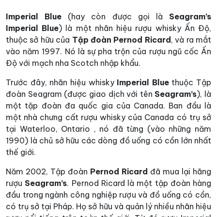
Imperial Blue
(hay còn được gọi là
Seagram’s
Imperial Blue
) là một nhãn hiệu rượu whisky Ấn Độ,
thuộc sở hữu của
Tập đoàn
Pernod Ricard
, và ra mắt
vào năm 1997. Nó là sự pha trộn của rượu ngũ cốc Ấn
Độ với mạch nha Scotch nhập khẩu.
Trước đây, nhãn hiệu whisky
Imperial Blue
thuộc Tập
đoàn Seagram (được giao dịch với tên
Seagram’s
), là
một tập đoàn đa quốc gia của Canada. Ban đầu là
một nhà chưng cất rượu whisky của Canada có trụ sở
tại Waterloo, Ontario , nó đã từng (vào những năm
1990) là chủ sở hữu các dòng đồ uống có cồn lớn nhất
thế giới.
Năm 2002, Tập đoàn
Pernod Ricard
đã mua lại hãng
rượu
Seagram’s
. Pernod Ricard là một tập đoàn hàng
đầu trong ngành công nghiệp rượu và đồ uống có cồn,
có trụ sở tại Pháp. Họ sở hữu và quản lý nhiều nhãn hiệu