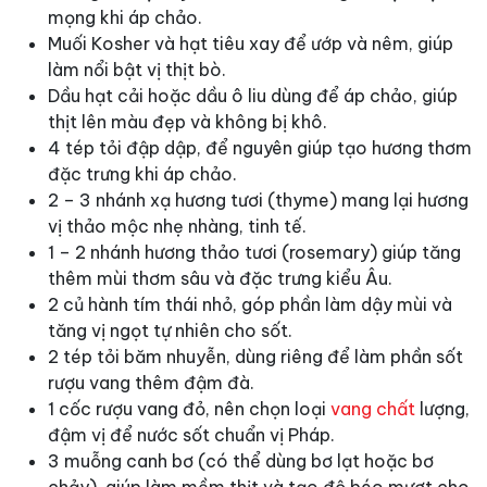
mọng khi áp chảo.
Muối Kosher và hạt tiêu xay để ướp và nêm, giúp
làm nổi bật vị thịt bò.
Dầu hạt cải hoặc dầu ô liu dùng để áp chảo, giúp
thịt lên màu đẹp và không bị khô.
4 tép tỏi đập dập, để nguyên giúp tạo hương thơm
đặc trưng khi áp chảo.
2 – 3 nhánh xạ hương tươi (thyme) mang lại hương
vị thảo mộc nhẹ nhàng, tinh tế.
1 – 2 nhánh hương thảo tươi (rosemary) giúp tăng
thêm mùi thơm sâu và đặc trưng kiểu Âu.
2 củ hành tím thái nhỏ, góp phần làm dậy mùi và
tăng vị ngọt tự nhiên cho sốt.
2 tép tỏi băm nhuyễn, dùng riêng để làm phần sốt
rượu vang thêm đậm đà.
1 cốc rượu vang đỏ, nên chọn loại
vang chất
lượng,
đậm vị để nước sốt chuẩn vị Pháp.
3 muỗng canh bơ (có thể dùng bơ lạt hoặc bơ
chảy), giúp làm mềm thịt và tạo độ béo mượt cho