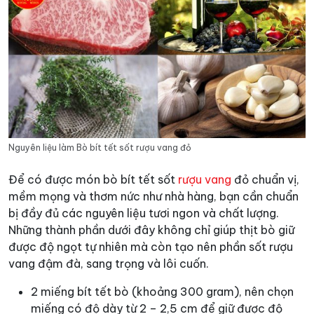
Nguyên liệu làm Bò bít tết sốt rượu vang đỏ
Để có được món bò bít tết sốt
rượu vang
đỏ chuẩn vị,
mềm mọng và thơm nức như nhà hàng, bạn cần chuẩn
bị đầy đủ các nguyên liệu tươi ngon và chất lượng.
Những thành phần dưới đây không chỉ giúp thịt bò giữ
được độ ngọt tự nhiên mà còn tạo nên phần sốt rượu
vang đậm đà, sang trọng và lôi cuốn.
2 miếng bít tết bò (khoảng 300 gram), nên chọn
miếng có độ dày từ 2 – 2,5 cm để giữ được độ