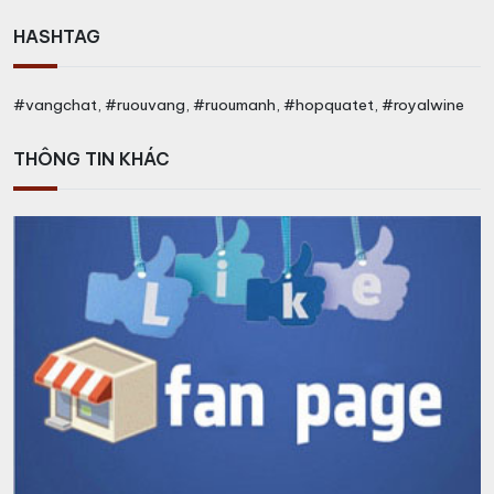
HASHTAG
#vangchat, #ruouvang, #ruoumanh, #hopquatet, #royalwine
THÔNG TIN KHÁC