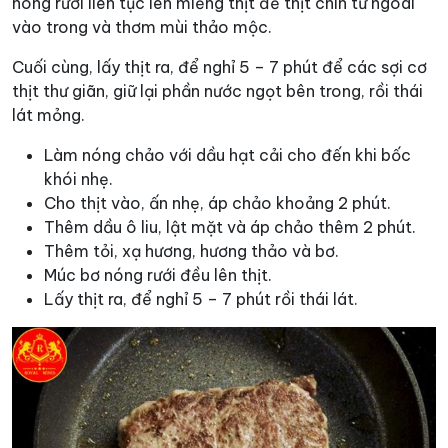
nóng rưới liên tục lên miếng thịt để thịt chín từ ngoài
vào trong và thơm mùi thảo mộc.
Cuối cùng, lấy thịt ra, để nghỉ 5 – 7 phút để các sợi cơ
thịt thư giãn, giữ lại phần nước ngọt bên trong, rồi thái
lát mỏng.
Làm nóng chảo với dầu hạt cải cho đến khi bốc
khói nhẹ.
Cho thịt vào, ấn nhẹ, áp chảo khoảng 2 phút.
Thêm dầu ô liu, lật mặt và áp chảo thêm 2 phút.
Thêm tỏi, xạ hương, hương thảo và bơ.
Múc bơ nóng rưới đều lên thịt.
Lấy thịt ra, để nghỉ 5 – 7 phút rồi thái lát.