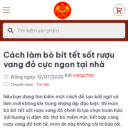
Chuyển
đến
nội
dung
Tìm
kiếm
sản
phẩm
Cách làm bò bít tết sốt rượu
vang đỏ cực ngon tại nhà
bởi
vangchat
Đăng ngày:
12/07/2025
Chuyên mục:
Tin tức
Nếu bạn đang tìm kiếm một cách để tạo bất ngờ và
làm mới không khí trong những dịp đặc biệt, thì món
bò bít tết sốt rượu vang đỏ chính là lựa chọn hoàn hảo.
Với hương vị đậm đà, thịt bò mềm mịn, kết hợp cùng
rượu vang đỏ tinh tế, món ăn này không chỉ là bữa tối,