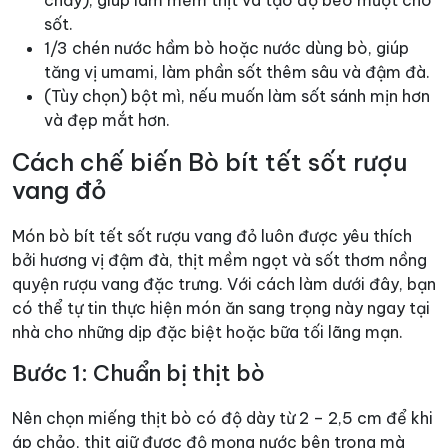
sốt.
1/3 chén nước hầm bò hoặc nước dùng bò, giúp
tăng vị umami, làm phần sốt thêm sâu và đậm đà.
(Tùy chọn) bột mì, nếu muốn làm sốt sánh mịn hơn
và đẹp mắt hơn.
Cách chế biến Bò bít tết sốt rượu
vang đỏ
Món bò bít tết sốt rượu vang đỏ luôn được yêu thích
bởi hương vị đậm đà, thịt mềm ngọt và sốt thơm nồng
quyện rượu vang đặc trưng. Với cách làm dưới đây, bạn
có thể tự tin thực hiện món ăn sang trọng này ngay tại
nhà cho những dịp đặc biệt hoặc bữa tối lãng mạn.
Bước 1: Chuẩn bị thịt bò
Nên chọn miếng thịt bò có độ dày từ 2 – 2,5 cm để khi
áp chảo, thịt giữ được độ mọng nước bên trong mà