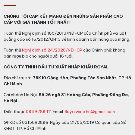
CHÚNG TÔI CAM KẾT MANG ĐẾN NHỮNG SẢN PHẨM CAO
CẤP VỚI GIÁ THÀNH TỐT NHẤT!
Tuân thủ Nghị định số 185/2013/NĐ-CP của Chính phủ và luật
quảng cáo số 16/2012/QH13 về kinh doanh bán hàng qua mạng.
Tuân thủ
Nghị định số 24/2020/NĐ-CP
của Chính phủ: không
bán rượu bia cho người dưới 18 tuổi.
CÔNG TY TNHH ĐẦU TƯ XUẤT NHẬP KHẨU ROYAL
Địa chỉ trụ sở:
78K10 Cộng Hòa, Phường Tân Sơn Nhất, TP Hồ
Chí Minh.
Chi nhánh Hà Nội:
Số 26 ngõ 31 Hoàng Cầu, Phường Đống Đa,
Hà Nội.
Điện thoại:
0849 788 111
Email:
Royalwine.hn@gmail.com
GPKD số 0315092886 Ngày cấp 21/05/2019 Cơ quan cấp Sở
KHĐT TP. Hồ Chí Minh