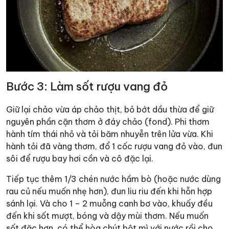
Bước 3: Làm sốt rượu vang đỏ
Giữ lại chảo vừa áp chảo thịt, bỏ bớt dầu thừa để giữ
nguyên phần cặn thơm ở đáy chảo (fond). Phi thơm
hành tím thái nhỏ và tỏi băm nhuyễn trên lửa vừa. Khi
hành tỏi đã vàng thơm, đổ 1 cốc rượu vang đỏ vào, đun
sôi để rượu bay hơi cồn và cô đặc lại.
Tiếp tục thêm 1/3 chén nước hầm bò (hoặc nước dùng
rau củ nếu muốn nhẹ hơn), đun liu riu đến khi hỗn hợp
sánh lại. Và cho 1 – 2 muỗng canh bơ vào, khuấy đều
đến khi sốt mượt, bóng và dậy mùi thơm. Nếu muốn
sốt đặc hơn, có thể hòa chút bột mì với nước rồi cho