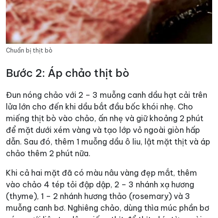
Chuẩn bị thịt bò
Bước 2: Áp chảo thịt bò
Đun nóng chảo với 2 – 3 muỗng canh dầu hạt cải trên
lửa lớn cho đến khi dầu bắt đầu bốc khói nhẹ. Cho
miếng thịt bò vào chảo, ấn nhẹ và giữ khoảng 2 phút
để mặt dưới xém vàng và tạo lớp vỏ ngoài giòn hấp
dẫn. Sau đó, thêm 1 muỗng dầu ô liu, lật mặt thịt và áp
chảo thêm 2 phút nữa.
Khi cả hai mặt đã có màu nâu vàng đẹp mắt, thêm
vào chảo 4 tép tỏi đập dập, 2 – 3 nhánh xạ hương
(thyme), 1 – 2 nhánh hương thảo (rosemary) và 3
muỗng canh bơ. Nghiêng chảo, dùng thìa múc phần bơ