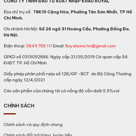
CÔNG TY TNHH ĐẦU TƯ XUẤT NHẬP KHẨU ROYAL
Địa chỉ trụ sở:
78K10 Cộng Hòa, Phường Tân Sơn Nhất, TP Hồ
Chí Minh.
Chi nhánh Hà Nội:
Số 26 ngõ 31 Hoàng Cầu, Phường Đống Đa,
Hà Nội.
Điện thoại:
0849 788 111
Email:
Royalwine.hn@gmail.com
GPKD số 0315092886 Ngày cấp 21/05/2019 Cơ quan cấp Sở
KHĐT TP. Hồ Chí Minh
Giấy phép phân phối rượu số 128/GP -BCT do Bộ Công Thương
cấp ngày 12/4/2021
Các sản phẩm của chúng tôi có nồng độ cồn dưới 5,5%vol
CHÍNH SÁCH
Chính sách và quy định chung
Chính sách đổi trả hàng, hoàn tiền