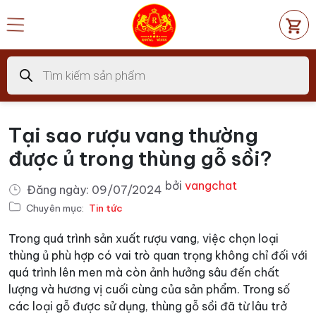
Chuyển
đến
nội
dung
Tìm
kiếm
sản
phẩm
Tại sao rượu vang thường
được ủ trong thùng gỗ sồi?
bởi
vangchat
Đăng ngày:
09/07/2024
Chuyên mục:
Tin tức
Trong quá trình sản xuất rượu vang, việc chọn loại
thùng ủ phù hợp có vai trò quan trọng không chỉ đối với
quá trình lên men mà còn ảnh hưởng sâu đến chất
lượng và hương vị cuối cùng của sản phẩm. Trong số
các loại gỗ được sử dụng, thùng gỗ sồi đã từ lâu trở