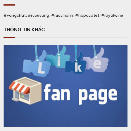
#vangchat, #ruouvang, #ruoumanh, #hopquatet, #royalwine
THÔNG TIN KHÁC