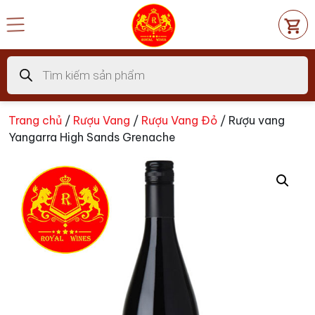
Chuyển
đến
nội
dung
Tìm
kiếm
sản
phẩm
Trang chủ
/
Rượu Vang
/
Rượu Vang Đỏ
/ Rượu vang
Yangarra High Sands Grenache