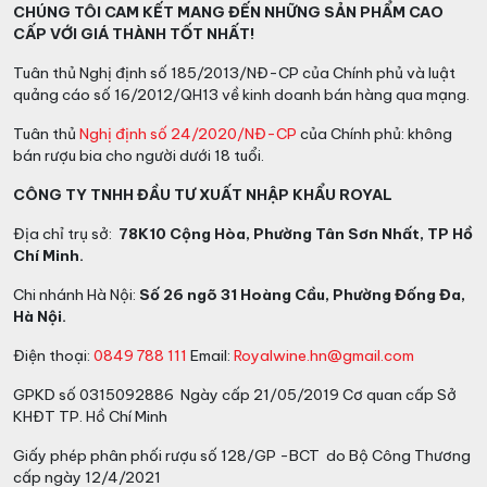
CHÚNG TÔI CAM KẾT MANG ĐẾN NHỮNG SẢN PHẨM CAO
CẤP VỚI GIÁ THÀNH TỐT NHẤT!
Tuân thủ Nghị định số 185/2013/NĐ-CP của Chính phủ và luật
quảng cáo số 16/2012/QH13 về kinh doanh bán hàng qua mạng.
Tuân thủ
Nghị định số 24/2020/NĐ-CP
của Chính phủ: không
bán rượu bia cho người dưới 18 tuổi.
CÔNG TY TNHH ĐẦU TƯ XUẤT NHẬP KHẨU ROYAL
Địa chỉ trụ sở:
78K10 Cộng Hòa, Phường Tân Sơn Nhất, TP Hồ
Chí Minh.
Chi nhánh Hà Nội:
Số 26 ngõ 31 Hoàng Cầu, Phường Đống Đa,
Hà Nội.
Điện thoại:
0849 788 111
Email:
Royalwine.hn@gmail.com
GPKD số 0315092886 Ngày cấp 21/05/2019 Cơ quan cấp Sở
KHĐT TP. Hồ Chí Minh
Giấy phép phân phối rượu số 128/GP -BCT do Bộ Công Thương
cấp ngày 12/4/2021