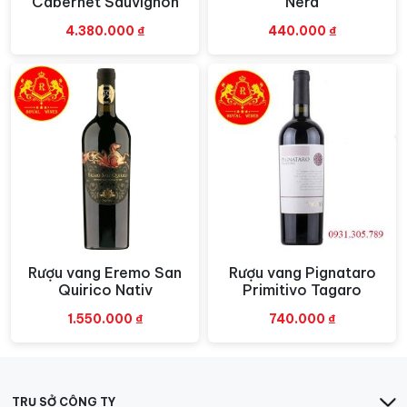
Cabernet Sauvignon
Nera
4.380.000
₫
440.000
₫
Rượu vang Eremo San
Rượu vang Pignataro
Xem nhanh
Xem nhanh
Quirico Nativ
Primitivo Tagaro
1.550.000
₫
740.000
₫
TRỤ SỞ CÔNG TY