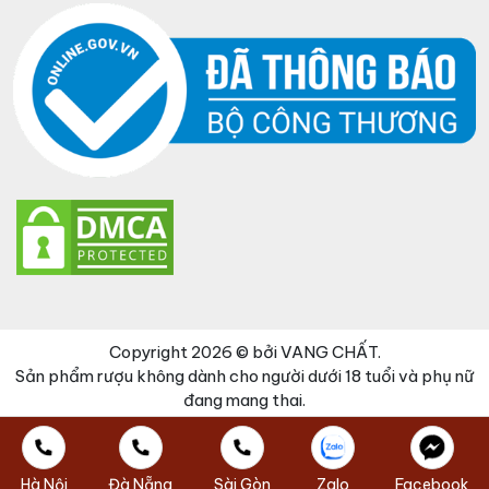
Copyright 2026 © bởi VANG CHẤT.
Sản phẩm rượu không dành cho người dưới 18 tuổi và phụ nữ
đang mang thai.
Đã thêm sản phẩm vào giỏ hàng
Thanh toán
0 items -
0
₫
Hà Nội
Đà Nẵng
Sài Gòn
Zalo
Facebook