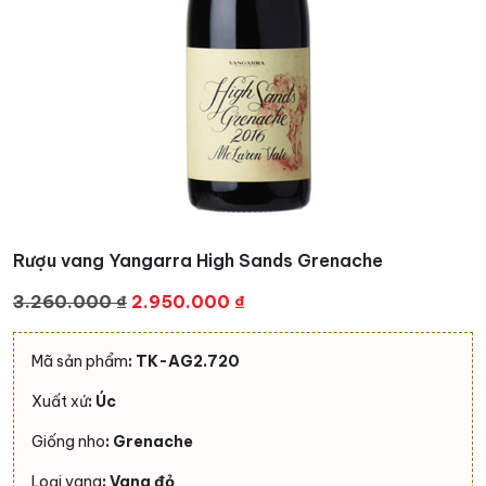
Rượu vang Yangarra High Sands Grenache
Giá
Giá
3.260.000
₫
2.950.000
₫
gốc
hiện
là:
tại
Mã sản phẩm
: TK-AG2.720
3.260.000 ₫.
là:
Xuất xứ
: Úc
2.950.000 ₫.
Giống nho
: Grenache
Loại vang
: Vang đỏ