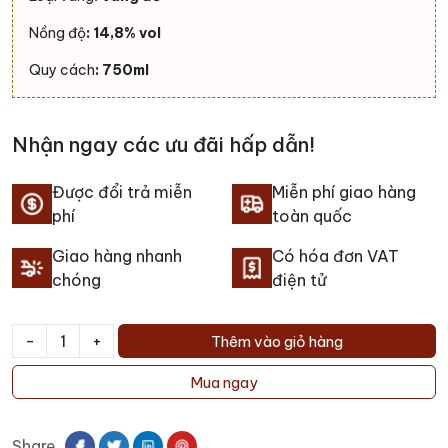
Nồng độ
: 14,8% vol
Quy cách
: 750ml
Nhận ngay các ưu đãi hấp dẫn!
Được đổi trả miễn
Miễn phí giao hàng
phí
toàn quốc
Giao hàng nhanh
Có hóa đơn VAT
chóng
điện tử
-
+
Thêm vào giỏ hàng
Rượu
vang
Mua ngay
Yangarra
High
Share
Sands