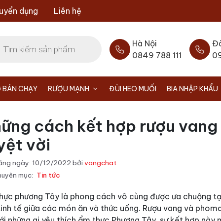
uyển dụng
Liên hệ
Hà Nội
Đ
0849 788 111
0
 BÁN CHẠY
RƯỢU MẠNH
ĐÙI HEO MUỐI
BIA NHẬP KHẨU
ững cách kết hợp rượu vang 
yệt vời
ăng ngày:
10/12/2022
bởi
vangchat
uyên mục:
Tin tức
ực phương Tây là phong cách vô cùng được ưa chuộng tại c
tinh tế giữa các món ăn và thức uống.
Rượu vang và phomai
ới những ai yêu thích ẩm thực Phương Tây, sự kết hợp này