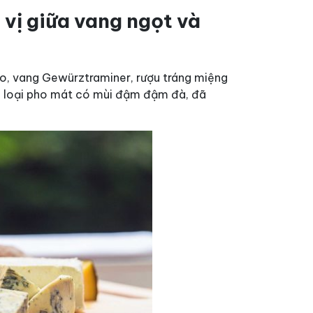
 vị giữa vang ngọt và
o, vang Gewürztraminer, rượu tráng miệng
các loại pho mát có mùi đậm đậm đà, đã