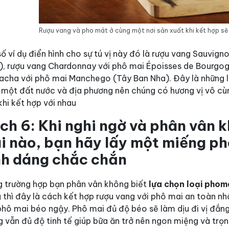
Rượu vang và pho mát ở cùng một nơi sản xuất khi kết hợp sẽ
ố ví dụ điển hình cho sự tú vị này đó là rượu vang Sauvign
), rượu vang Chardonnay với phô mai Époisses de Bourgog
acha với phô mai Manchego (Tây Ban Nha). Đây là những lo
 một đất nước và địa phương nên chúng có hương vị vô c
hi kết hợp với nhau
ch 6: Khi nghi ngờ và phân vân k
i nào, bạn hãy lấy một miếng ph
nh dáng chắc chắn
g trường hợp bạn phân vân không biết
lựa chọn loại phoma
g
thì đây là cách kết hợp rượu vang với phô mai an toàn nhấ
phô mai béo ngậy. Phô mai đủ độ béo sẽ làm dịu đi vị đắn
 vẫn đủ độ tinh tế giúp bữa ăn trở nên ngon miệng và trọn