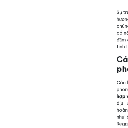
Sự t
hươn
chúng
có nồ
đậm 
tinh t
Cá
ph
Các l
phom
hợp 
dịu l
hoàn
như 
Regg