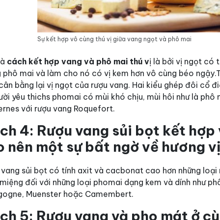
Sự kết hợp vô cùng thú vị giữa vang ngọt và phô mai
là
cách kết hợp vang và phô mai thú v
ị là bởi vị ngọt c
g phô mai và làm cho nó có vị kem hơn vô cùng béo ngậy.
cân bằng lại vị ngọt của rượu vang.
Hai kiểu ghép đôi cổ đ
ười yêu thichs phomai có mùi khó chịu, mùi hôi như là phô 
ernes với rượu vang Roquefort.
ch 4: Rượu vang sủi bọt kết hợ
o nên một sự bất ngờ về hương v
vang sủi bọt có tính axit và cacbonat cao hơn những loại
miệng đối với những loại phomai dạng kem và dính như ph
gogne, Muenster hoặc Camembert.
ch 5: Rượu vang và pho mát ở cù