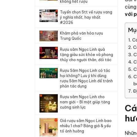
không hết rượu
cùng
Tuyển chọn Stt về rượu vang
với 
ý nghĩa nhất, hay nhất
#2026
Mụ
Khám phá văn hóa rượu
Trung Quốc
Cá
C
Rượu sâm Ngọc Linh quà
C
tặng giàu sức khỏe và phong
thủy cho người thân, đối tác
C
C
Rượu Sâm Ngọc Linh có tác
hại không? Lưu ý khi dùng
C
rượu Sâm Ngọc Linh để tránh
b
phản tác dụng
Đ
Rượu sâm Ngọc Linh cho
nam giới – Bí mật giúp tăng
Cá
cường sinh lực
hư
Giá rượu sâm Ngọc Linh bao
nhiêu 1 chai? Bảng giá & yếu
tố ảnh hưởng
Nhữn