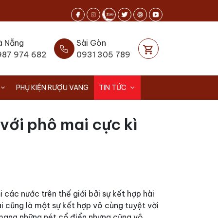
à Nẵng
Sài Gòn
987 974 682
0931 305 789
PHỤ KIỆN RƯỢU VANG
TIN TỨC
với phô mai cực kì
ác nước trên thế giới bởi sự kết hợp hài
 cũng là một sự kết hợp vô cùng tuyệt vời
 mang những nét cổ điển nhưng cũng vô