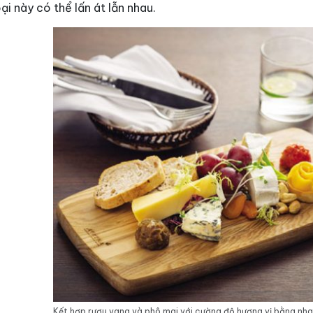
oại này có thể lấn át lẫn nhau.
Kết hợp rượu vang và phô mai với cường độ hương vị bằng nh