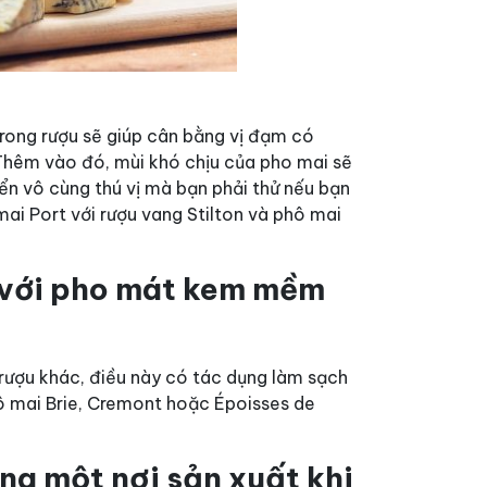
ó trong rượu sẽ giúp cân bằng vị đạm có
Thêm vào đó, mùi khó chịu của pho mai sẽ
iển vô cùng thú vị mà bạn phải thử nếu bạn
mai Port với rượu vang Stilton và phô mai
p với pho mát kem mềm
ị
 rượu khác, điều này có tác dụng làm sạch
ô mai Brie, Cremont hoặc Époisses de
ng một nơi sản xuất khi