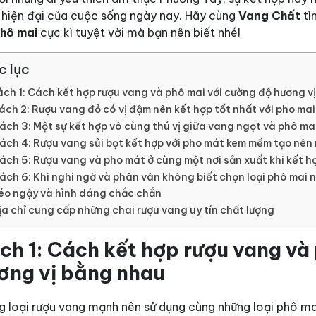
 hiện đại của cuộc sống ngày nay. Hãy cùng
Vang Chất
tì
phô mai
cực kì tuyệt vời
mà bạn nên biết nhé!
c lục
ch 1: Cách kết hợp rượu vang và phô mai với cường độ hương v
ách 2: Rượu vang đỏ có vị đậm nên kết hợp tốt nhất với pho mai
ách 3: Một sự kết hợp vô cùng thú vị giữa vang ngọt và phô ma
ách 4: Rượu vang sủi bọt kết hợp với pho mát kem mềm tạo nên 
ách 5: Rượu vang và pho mát ở cùng một nơi sản xuất khi kết hợ
ách 6: Khi nghi ngờ và phân vân không biết chọn loại phô mai n
éo ngậy và hình dáng chắc chắn
ịa chỉ cung cấp những chai rượu vang uy tín chất lượng
ch 1: Cách kết hợp rượu vang và
ơng vị bằng nhau
g loại rượu vang mạnh nên sử dụng cùng những loại phô mai 