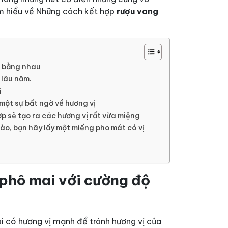
m hiểu về
Những cách kết hợp
rượu vang
ị bằng nhau
 lâu năm.
i
một sự bất ngờ về hương vị
p sẽ tạo ra các hương vị rất vừa miệng
ào, bạn hãy lấy một miếng pho mát có vị
 phô mai với cường độ
có hương vị mạnh để tránh hương vị của