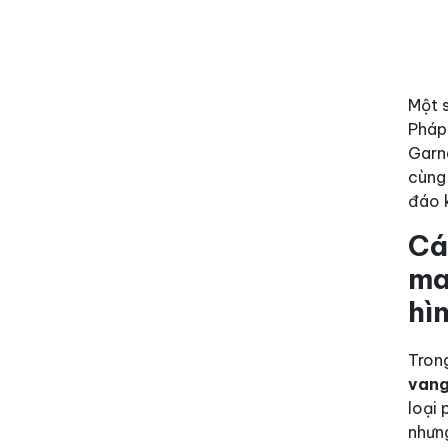
Một s
Pháp
Garn
cùng
đáo k
Cá
ma
hì
Tron
van
loại 
nhưng