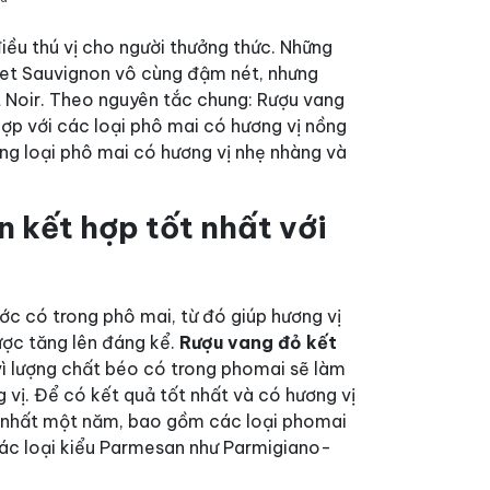
iều thú vị cho người thưởng thức. Những
net Sauvignon vô cùng đậm nét, nhưng
 Noir.
Theo nguyên tắc chung:
Rượu vang
p với các loại phô mai có hương vị nồng
 loại phô mai có hương vị nhẹ nhàng và
 kết hợp tốt nhất với
c có trong phô mai, từ đó giúp hương vị
ợc tăng lên đáng kể.
Rượu vang đỏ kết
 vì lượng chất béo có trong phomai sẽ làm
g vị. Để có kết quả tốt nhất và có hương vị
ít nhất một năm, bao gồm các loại phomai
ác loại kiểu Parmesan như Parmigiano-