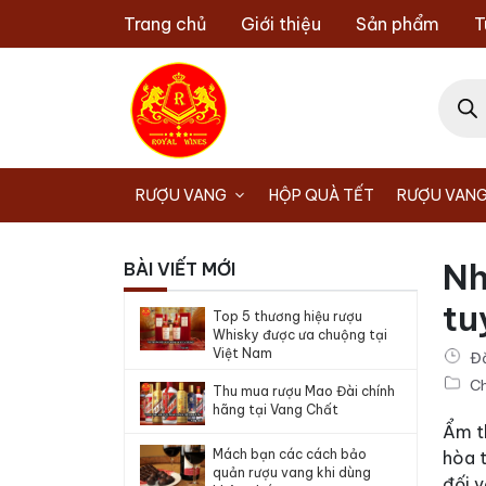
Chuyển
Trang chủ
Giới thiệu
Sản phẩm
T
đến
nội
Tìm
dung
kiếm
sản
phẩm
RƯỢU VANG
HỘP QUÀ TẾT
RƯỢU VANG
Nh
BÀI VIẾT MỚI
tu
Top 5 thương hiệu rượu
Whisky được ưa chuộng tại
Việt Nam
Đ
Ch
Thu mua rượu Mao Đài chính
hãng tại Vang Chất
Ẩm th
Mách bạn các cách bảo
hòa 
quản rượu vang khi dùng
đối v