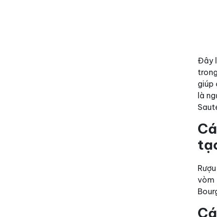
Đây 
tron
giúp 
là ng
Saut
Cá
tạ
Rượu 
vòm 
Bour
Cá