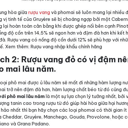
rung hòa giữa
rượu vang
và phomai sẽ luôn mang lại nhiều đ
g vị tinh tế của Gruyère sẽ bị choáng ngợp bởi một Caber
 lại hoàn toàn cân bằng khi được ghép nối bên cạnh Pinot
ng độ cồn trên 14,5% sẽ ngon hơn và đậm đà hơn khi kết hợ
đà.
Rượu vang có nồng độ cồn dưới 12% sẽ phù hợp với những
ế.
Xem thêm:
Rượu vang nhập khẩu chính hãng
ch 2: Rượu vang đỏ có vị đậm nên
o mai lâu năm.
oại phô mai được ủ lâu năm sẽ mất đi những hàm lượng nướ
ai trở nên đậm đà hơn, hàm lượng chất béo từ đó cũng đư
với phô mai lâu năm
là một sự lựa chọn lý tưởng nhất, bởi
ượng tanin cao trong rượu từ đó giúp hài hòa giữa hại hươn
 hảo nhất thì bạn hãy chọn các loại phomai có thời gian 
là Cheddar, Gruyère, Manchego, Gouda, Provolone, hoặc c
iano và Grana Padano.