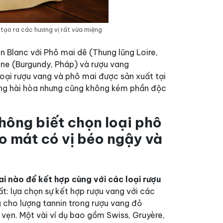
 tạo ra các hương vị rất vừa miệng
on Blanc với Phô mai dê (Thung lũng Loire,
ne (Burgundy, Pháp) và rượu vang
ại rượu vang và phô mai được sản xuất tại
ùng hài hòa nhưng cũng không kém phần độc
hông biết chọn loại phô
o mát có vị béo ngậy và
i nào để kết hợp cùng với các loại rượu
t: lựa chọn sự kết hợp rượu vang với các
g cho lượng tannin trong rượu vang đỏ
 vẹn. Một vài ví dụ bao gồm Swiss, Gruyère,