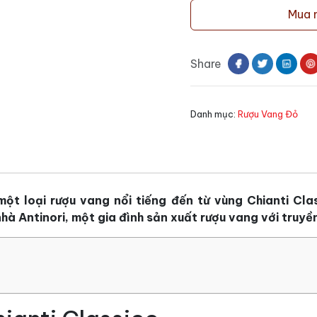
vang
Mua 
Peppoli
Chianti
Classico
Share
số
lượng
Danh mục:
Rượu Vang Đỏ
một loại rượu vang nổi tiếng đến từ vùng Chianti Cl
hà Antinori, một gia đình sản xuất rượu vang với truyền