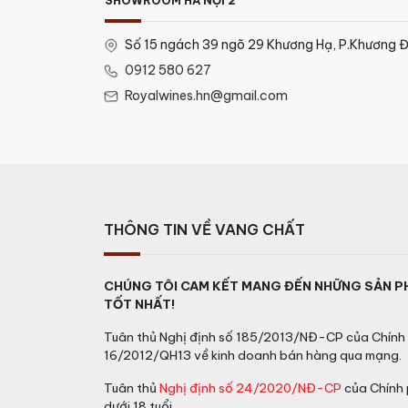
SHOWROOM HÀ NỘI 2
Số 15 ngách 39 ngõ 29 Khương Hạ, P.Khương Đ
0912 580 627
Royalwines.hn@gmail.com
THÔNG TIN VỀ VANG CHẤT
CHÚNG TÔI CAM KẾT MANG ĐẾN NHỮNG SẢN P
TỐT NHẤT!
Tuân thủ Nghị định số 185/2013/NĐ-CP của Chính 
16/2012/QH13 về kinh doanh bán hàng qua mạng.
Tuân thủ
Nghị định số 24/2020/NĐ-CP
của Chính 
dưới 18 tuổi.