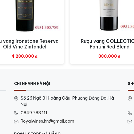
u vang Ironstone Reserva
Rượu vang COLLECTI
Xem nhanh
Xem nhanh
Old Vine Zinfandel
Fantini Red Blend
4.280.000
₫
380.000
₫
CHI NHÁNH HÀ NỘI
SH
Số 26 Ngõ 31 Hoàng Cầu, Phường Đống Đa, Hà
Nội
0849 788 111
Royalwines.hn@gmail.com