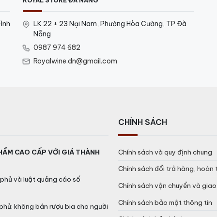
ROYAL STORE ĐÀ NẴNG
ình
LK 22 + 23 Nại Nam, Phường Hòa Cường, TP Đà
Nẵng
0987 974 682
Royalwine.dn@gmail.com
CHÍNH SÁCH
HẨM CAO CẤP VỚI GIÁ THÀNH
Chính sách và quy định chung
Chính sách đổi trả hàng, hoàn 
phủ và luật quảng cáo số
Chính sách vận chuyển và gia
Chính sách bảo mật thông tin
phủ: không bán rượu bia cho người