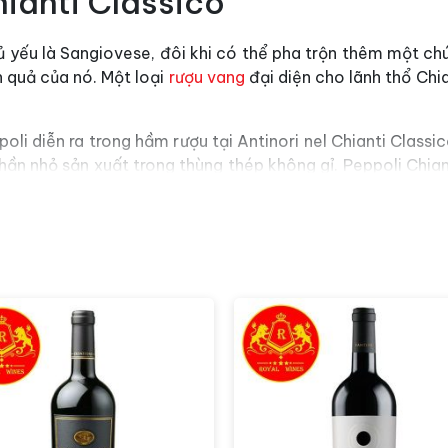
ianti Classico
ủ yếu là Sangiovese, đôi khi có thể pha trộn thêm một ch
h quả của nó. Một loại
rượu vang
đại diện cho lãnh thổ Chia
li diễn ra trong hầm rượu tại Antinori nel Chianti Classi
hần nhỏ sản xuất trong thùng thép không gỉ. Peppoli Chian
any, mang đến sự kết hợp hài hòa giữa hương vị và mùi 