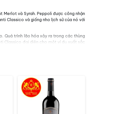
út Merlot và Syrah. Peppoli được công nhận
nti Classico và giống nho lịch sử của nó với
co. Quá trình lão hóa xảy ra trong các thùng
ti Classico đại diện cho một ví dụ xuất sắc
thơm phản ánh rõ nét vùng đất nổi tiếng và