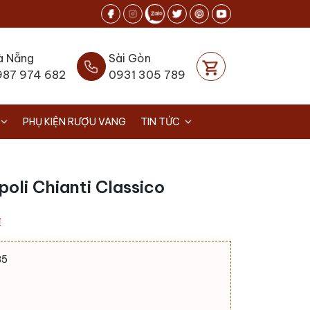
à Nẵng
Sài Gòn
987 974 682
0931 305 789
PHỤ KIỆN RƯỢU VANG
TIN TỨC
oli Chianti Classico
Giá
₫
hiện
tại
85
.
là:
850.000 ₫.