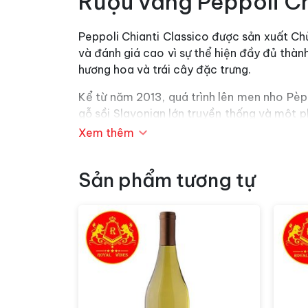
Rượu vang Peppoli Ch
Peppoli Chianti Classico được sản xuất Ch
và đánh giá cao vì sự thể hiện đầy đủ thàn
hương hoa và trái cây đặc trưng.
Kể từ năm 2013, quá trình lên men nho Pèppo
gỗ sồi Slavonian lớn truyền thống và một p
của nghệ thuật làm rượu truyền thống Tusc
Xem thêm
lịch sử lâu đời.
Sản phẩm tương tự