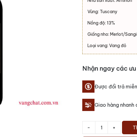
Nhà sản xuất: Antinori
Vùng: Tuscany
Nồng độ: 13%
Giống nho: Merlot/Sang
Loại vang: Vang đỏ
Nhận ngay các ưu 
Được đổi trả miễn
Giao hàng nhanh
-
+
T
Rượu