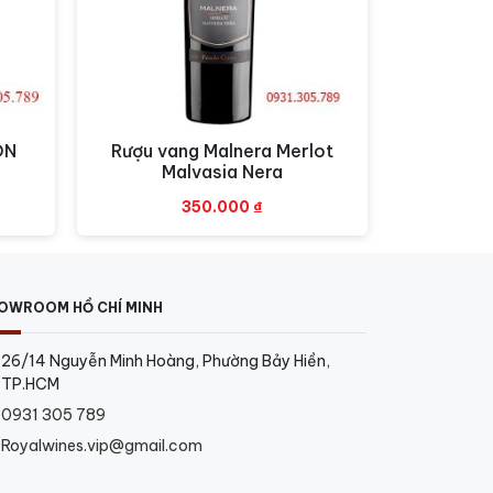
ON
Rượu vang Malnera Merlot
Xem nhanh
Malvasia Nera
350.000
₫
OWROOM HỒ CHÍ MINH
26/14 Nguyễn Minh Hoàng, Phường Bảy Hiền,
TP.HCM
0931 305 789
Royalwines.vip@gmail.com