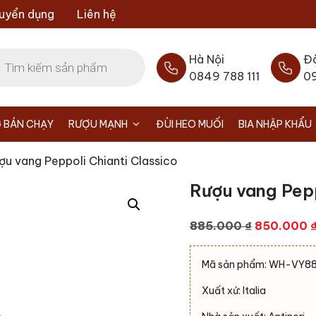
uyển dụng
Liên hệ
Hà Nội
Đ
0849 788 111
0
 BÁN CHẠY
RƯỢU MẠNH
ĐÙI HEO MUỐI
BIA NHẬP KHẨU
ợu vang Peppoli Chianti Classico
Rượu vang Pepp
Giá
885.000
₫
850.000
gốc
là:
Mã sản phẩm: WH-VY8
885.000 ₫
Xuất xứ: Italia