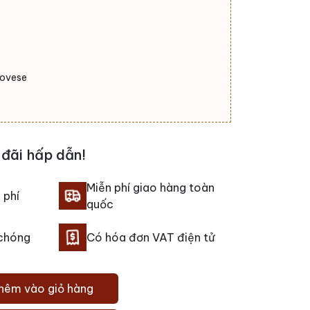
iovese
đãi hấp dẫn!
Miễn phí giao hàng toàn
 phí
quốc
 chóng
Có hóa đơn VAT điện tử
hêm vào giỏ hàng