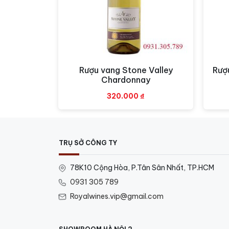
Rượu vang Stone Valley
Rượ
Xem nhanh
Chardonnay
320.000
₫
TRỤ SỞ CÔNG TY
78K10 Cộng Hòa, P.Tân Sân Nhất, TP.HCM
0931 305 789
Royalwines.vip@gmail.com