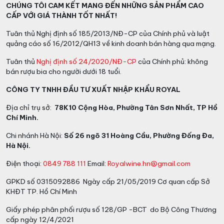
CHÚNG TÔI CAM KẾT MANG ĐẾN NHỮNG SẢN PHẨM CAO
CẤP VỚI GIÁ THÀNH TỐT NHẤT!
Tuân thủ Nghị định số 185/2013/NĐ-CP của Chính phủ và luật
quảng cáo số 16/2012/QH13 về kinh doanh bán hàng qua mạng.
Tuân thủ
Nghị định số 24/2020/NĐ-CP
của Chính phủ: không
bán rượu bia cho người dưới 18 tuổi.
CÔNG TY TNHH ĐẦU TƯ XUẤT NHẬP KHẨU ROYAL
Địa chỉ trụ sở:
78K10 Cộng Hòa, Phường Tân Sơn Nhất, TP Hồ
Chí Minh.
Chi nhánh Hà Nội:
Số 26 ngõ 31 Hoàng Cầu, Phường Đống Đa,
Hà Nội.
Điện thoại:
0849 788 111
Email:
Royalwine.hn@gmail.com
GPKD số 0315092886 Ngày cấp 21/05/2019 Cơ quan cấp Sở
KHĐT TP. Hồ Chí Minh
Giấy phép phân phối rượu số 128/GP -BCT do Bộ Công Thương
cấp ngày 12/4/2021