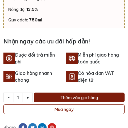
Nồng độ:
13.5%
Quy cách:
750ml
Nhận ngay các ưu đãi hấp dẫn!
Được đổi trả miễn
Miễn phí giao hàng
phí
toàn quốc
Giao hàng nhanh
Có hóa đơn VAT
chóng
điện tử
-
+
Thêm vào giỏ hàng
Rượu
vang
Mua ngay
One
Wine
Share
Cabernet