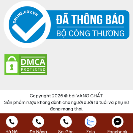
Copyright 2026 © bởi VANG CHẤT.
Sản phẩm rượu không dành cho người dưới 18 tuổi và phụ nữ
đang mang thai.
Đã thêm sản phẩm vào giỏ hàng
Thanh toán
0 items -
0
₫
Hà Nội
Đà Nẵng
Sài Gòn
Zalo
Facebook