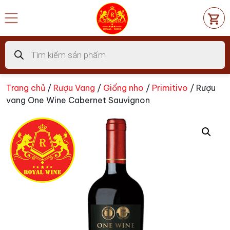
Chuyển
đến
nội
dung
Tìm
kiếm
sản
phẩm
Trang chủ
/
Rượu Vang
/
Giống nho
/
Primitivo
/ Rượu
vang One Wine Cabernet Sauvignon