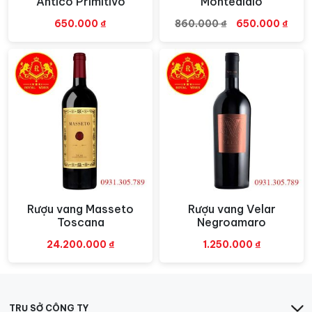
Antico Primitivo
Montedidio
cảm giác ấm áp và một chút dư vị cay nhẹ nhàng.
Giá
Giá
650.000
₫
860.000
₫
650.000
₫
gốc
hiện
là:
tại
860.000 ₫.
là:
650.
Rượu vang Masseto
Rượu vang Velar
Xem nhanh
Xem nhanh
Toscana
Negroamaro
24.200.000
₫
1.250.000
₫
TRỤ SỞ CÔNG TY