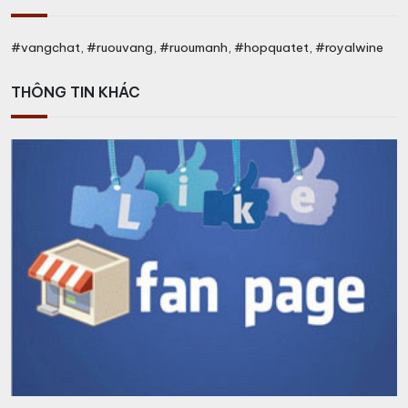
#vangchat, #ruouvang, #ruoumanh, #hopquatet, #royalwine
THÔNG TIN KHÁC