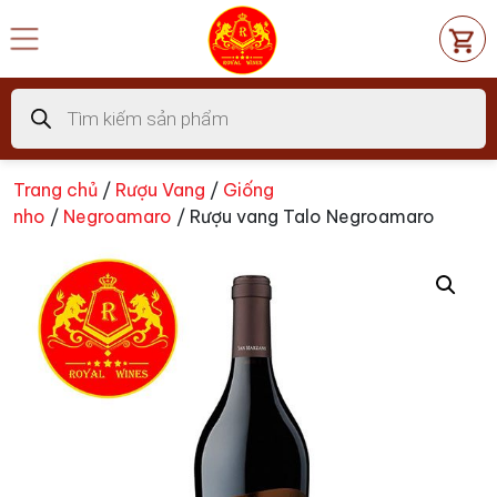
Chuyển
đến
nội
dung
Tìm
kiếm
sản
phẩm
Trang chủ
/
Rượu Vang
/
Giống
nho
/
Negroamaro
/ Rượu vang Talo Negroamaro