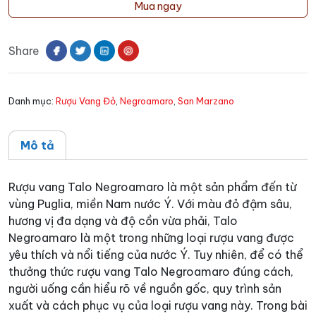
vang
Mua ngay
Talo
Negroamaro
Share
số
lượng
Danh mục:
Rượu Vang Đỏ
,
Negroamaro
,
San Marzano
Mô tả
Rượu vang Talo Negroamaro là một sản phẩm đến từ
vùng Puglia, miền Nam nước Ý. Với màu đỏ đậm sâu,
hương vị đa dạng và độ cồn vừa phải, Talo
Negroamaro là một trong những loại rượu vang được
yêu thích và nổi tiếng của nước Ý. Tuy nhiên, để có thể
thưởng thức rượu vang Talo Negroamaro đúng cách,
người uống cần hiểu rõ về nguồn gốc, quy trình sản
xuất và cách phục vụ của loại rượu vang này. Trong bài