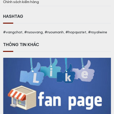
Chính sách kiểm hàng
HASHTAG
#vangchat, #ruouvang, #ruoumanh, #hopquatet, #royalwine
THÔNG TIN KHÁC