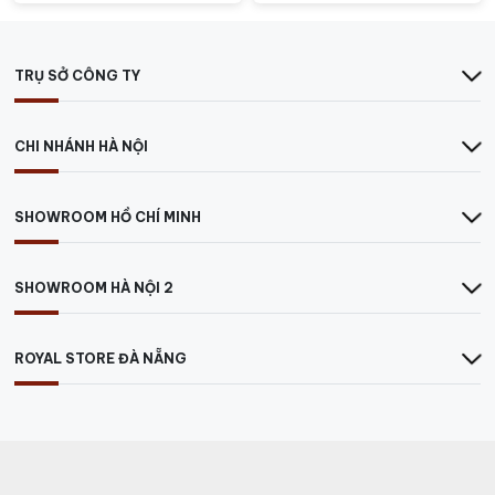
Phục vụ: Nhiệt độ tuyệt vời nhất để dùng Rượu
vang này là 15 đến 18 độ C.
TRỤ SỞ CÔNG TY
CHI NHÁNH HÀ NỘI
SHOWROOM HỒ CHÍ MINH
SHOWROOM HÀ NỘI 2
ROYAL STORE ĐÀ NẴNG