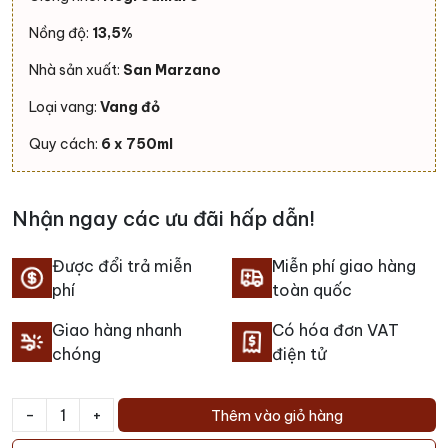
Nồng độ:
13,5%
Nhà sản xuất:
San Marzano
Loại vang:
Vang đỏ
Quy cách:
6 x 750ml
Nhận ngay các ưu đãi hấp dẫn!
Được đổi trả miễn
Miễn phí giao hàng
phí
toàn quốc
Giao hàng nhanh
Có hóa đơn VAT
chóng
điện tử
-
+
Thêm vào giỏ hàng
Rượu