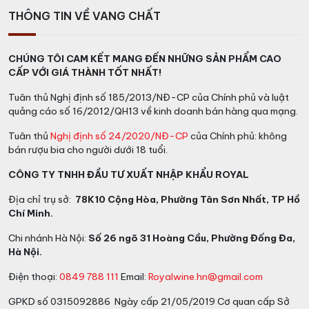
THÔNG TIN VỀ VANG CHẤT
CHÚNG TÔI CAM KẾT MANG ĐẾN NHỮNG SẢN PHẨM CAO
CẤP VỚI GIÁ THÀNH TỐT NHẤT!
Tuân thủ Nghị định số 185/2013/NĐ-CP của Chính phủ và luật
quảng cáo số 16/2012/QH13 về kinh doanh bán hàng qua mạng.
Tuân thủ
Nghị định số 24/2020/NĐ-CP
của Chính phủ: không
bán rượu bia cho người dưới 18 tuổi.
CÔNG TY TNHH ĐẦU TƯ XUẤT NHẬP KHẨU ROYAL
Địa chỉ trụ sở:
78K10 Cộng Hòa, Phường Tân Sơn Nhất, TP Hồ
Chí Minh.
Chi nhánh Hà Nội:
Số 26 ngõ 31 Hoàng Cầu, Phường Đống Đa,
Hà Nội.
Điện thoại:
0849 788 111
Email:
Royalwine.hn@gmail.com
GPKD số 0315092886 Ngày cấp 21/05/2019 Cơ quan cấp Sở