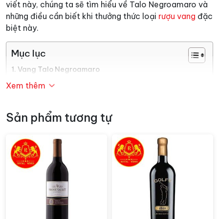
viết này, chúng ta sẽ tìm hiểu về Talo Negroamaro và
những điều cần biết khi thưởng thức loại
rượu vang
đặc
biệt này.
Mục lục
Vang Talo Negroamaro
Thưởng thức Rượu vang Talo Negroamaro
Xem thêm
Vang Talo Negroamaro
Sản phẩm tương tự
Rượu vang Talo được sản xuất từ
giống nho Negroamaro. Một giống nho nổi tiếng thế
giới được dùng làm rượu vang. Đặc biệt nó là đặc sản
của vùng Puglia – Ý. Vì khi nho được trồng ở nợi đây
đem lại mùi vị đặc biệt hơn. Những trái nho màu đen và
có vị chát vừa phải cộng thêm mùi thơm dịu nhẹ rất
được yêu thích.