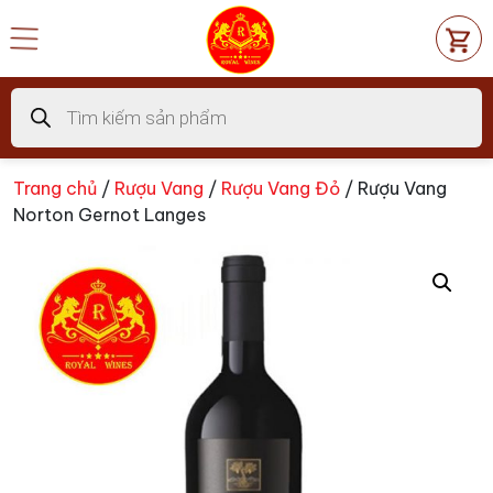
Chuyển
đến
nội
dung
Tìm
kiếm
sản
phẩm
Trang chủ
/
Rượu Vang
/
Rượu Vang Đỏ
/ Rượu Vang
Norton Gernot Langes