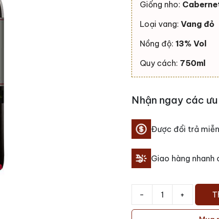
Giống nho:
Cabernet
Loại vang:
Vang đỏ
Nồng độ:
13% Vol
Quy cách:
750ml
Nhận ngay các ưu 
Được đổi trả miễn
Giao hàng nhanh
-
+
T
Rượu
Vang