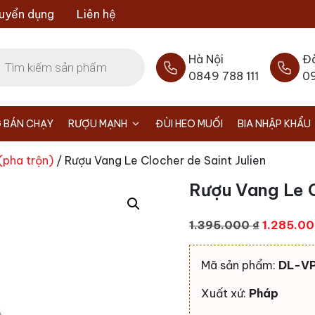
uyển dụng
Liên hệ
Hà Nội
Đ
0849 788 111
0
 BÁN CHẠY
RƯỢU MẠNH
ĐÙI HEO MUỐI
BIA NHẬP KHẨU
(pha trộn)
/ Rượu Vang Le Clocher de Saint Julien
Rượu Vang Le C
Giá
1.395.000
₫
1.285.0
gốc
là:
Mã sản phẩm:
DL-V
1.395.00
Xuất xứ:
Pháp