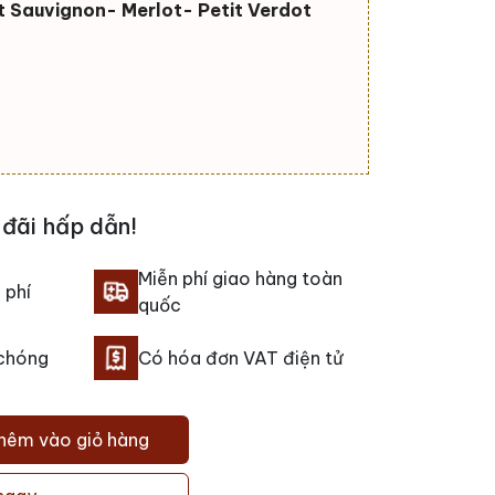
 Sauvignon- Merlot- Petit Verdot
đãi hấp dẫn!
Miễn phí giao hàng toàn
 phí
quốc
 chóng
Có hóa đơn VAT điện tử
hêm vào giỏ hàng