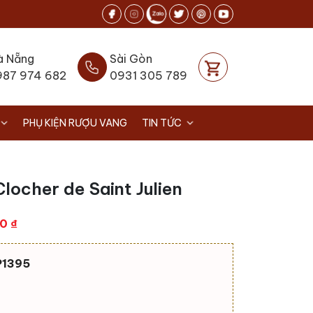
à Nẵng
Sài Gòn
987 974 682
0931 305 789
PHỤ KIỆN RƯỢU VANG
TIN TỨC
locher de Saint Julien
Giá
00
₫
hiện
tại
P1395
0 ₫.
là:
1.285.000 ₫.