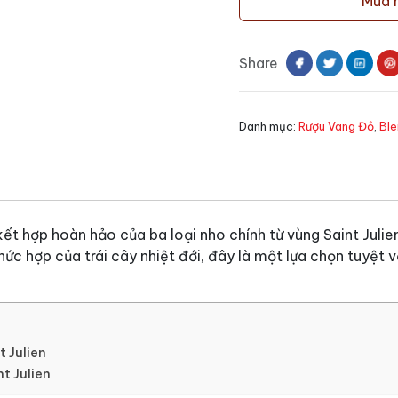
Mua 
Le
Clocher
de
Share
Saint
Julien
số
Danh mục:
Rượu Vang Đỏ
,
Ble
lượng
kết hợp hoàn hảo của ba loại nho chính từ vùng Saint Juli
ức hợp của trái cây nhiệt đới, đây là một lựa chọn tuyệt
t Julien
t Julien