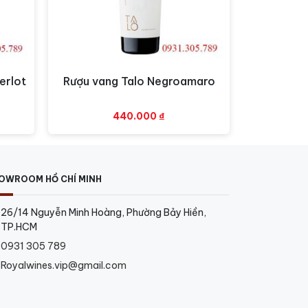
đẳng cấp và hương vị đặc biệt của rượu
erlot
Rượu vang Talo Negroamaro
Xem nhanh
440.000
₫
OWROOM HỒ CHÍ MINH
26/14 Nguyễn Minh Hoàng, Phường Bảy Hiền,
TP.HCM
0931 305 789
Royalwines.vip@gmail.com