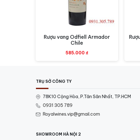
đóng thùng rời xưởng. Điều này đảm bảo rằ
vang Le Clocher de Saint Julien.
Rượu vang Odfiell Armador
Rượu
Xem nhanh
Chile
585.000
₫
TRỤ SỞ CÔNG TY
78K10 Cộng Hòa, P.Tân Sân Nhất, TP.HCM
0931 305 789
Royalwines.vip@gmail.com
SHOWROOM HÀ NỘI 2