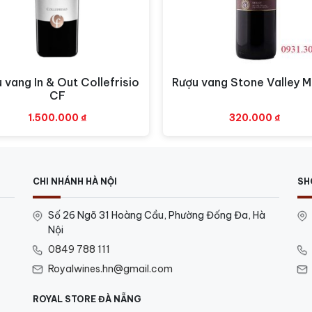
ng thực khách trên khắp thế giới đều có thể tận hưởng sự 
 vang In & Out Collefrisio
Rượu vang Stone Valley M
Xem nhanh
Xem nhanh
CF
1.500.000
₫
320.000
₫
CHI NHÁNH HÀ NỘI
SH
Số 26 Ngõ 31 Hoàng Cầu, Phường Đống Đa, Hà
Nội
0849 788 111
Royalwines.hn@gmail.com
ROYAL STORE ĐÀ NẴNG