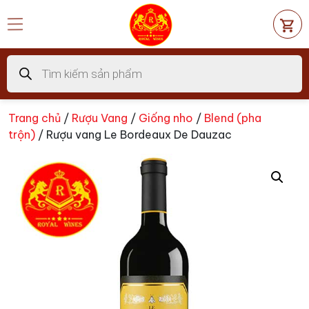
Chuyển
đến
nội
dung
Tìm
kiếm
sản
phẩm
Trang chủ
/
Rượu Vang
/
Giống nho
/
Blend (pha
trộn)
/ Rượu vang Le Bordeaux De Dauzac