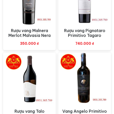
nhận vào năm 1545 theo những tài liệu về “Bourdieu
Dauzac” trong ghi chép của tu viện St.Croix of
Bordeaux.
Ngày nay,
điền trang Cheteau Dauzac
bao gồm 120
ha đất trong đó 45 ha trồng nho. Tại đây, những giống
Rượu vang Malnera
Rượu vang Pignataro
Xem nhanh
Xem nhanh
Merlot Malvasia Nera
Primitivo Tagaro
nho được phân bổ trồng theo tỷ lệ 65% Cabernet
Sauvigon và 35%
nho Merlot
. Đây là vườn nho cung
350.000
₫
740.000
₫
cấp những trái nho chất lượng cho dòng rượu vang thứ
hai được sản xuât: Labastide Dauzac.
Ngoài ra còn một lô đất rộng 3 ha ở Haut-Médoc cung
cấp nho cho dòng rượu vang thứ ba của Dauzac:
Chateau Labarde. Một dòng rượu vang thứ tư,
Aurore
de Dauzac
được bắt đầu sản xuất vào niên vụ 2013.
Rượu vang Le Bordeaux De
Dauzac
Rượu vang Talo
Vang Angelo Primitivo
Xem nhanh
Xem nhanh
Chai rượu
vang Pháp cao cấp
này được lên men trong