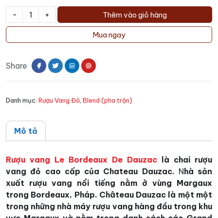
-
+
Thêm vào giỏ hàng
Rượu
vang
Mua ngay
Le
Bordeaux
Share
De
Dauzac
số
Danh mục:
Rượu Vang Đỏ
,
Blend (pha trộn)
lượng
Mô tả
Rượu vang
Le Bordeaux De Dauzac
là chai rượu
vang đỏ cao cấp của Chateau Dauzac.
N
hà sản
xuất rượu vang nổi tiếng nằm ở vùng Margaux
trong Bordeaux, Pháp. Château Dauzac là một một
trong những nhà máy rượu vang hàng đầu trong khu