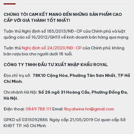
CHÚNG TÔI CAM KẾT MANG ĐẾN NHỮNG SẢN PHẨM CAO
CẤP VỚI GIÁ THÀNH TỐT NHẤT!
Tuân thủ Nghị định số 185/2013/NĐ-CP của Chính phủ và luật
quảng cáo số 16/2012/QH13 về kinh doanh bán hàng qua mạng.
Tuân thủ
Nghị định số 24/2020/NĐ-CP
của Chính phủ: không
bán rượu bia cho người dưới 18 tuổi.
CÔNG TY TNHH ĐẦU TƯ XUẤT NHẬP KHẨU ROYAL
Địa chỉ trụ sở:
78K10 Cộng Hòa, Phường Tân Sơn Nhất, TP Hồ
Chí Minh.
Chi nhánh Hà Nội:
Số 26 ngõ 31 Hoàng Cầu, Phường Đống Đa,
Hà Nội.
Điện thoại:
0849 788 111
Email:
Royalwine.hn@gmail.com
GPKD số 0315092886 Ngày cấp 21/05/2019 Cơ quan cấp Sở
KHĐT TP. Hồ Chí Minh