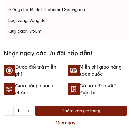
Giống nho: Merlot, Cabernet Sauvignon
Loại vang: Vang đỏ
Quy cách: 750ml
Nhận ngay các ưu đãi hấp dẫn!
Được đổi trả miễn
Miễn phí giao hàng
phí
toàn quốc
Giao hàng nhanh
Có hóa đơn VAT
chóng
điện tử
-
+
Thêm vào giỏ hàng
Rượu
vang
Mua ngay
Chateau