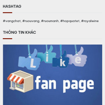
HASHTAG
#vangchat, #ruouvang, #ruoumanh, #hopquatet, #royalwine
THÔNG TIN KHÁC