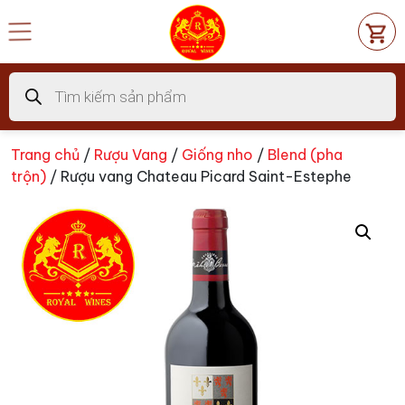
Chuyển
đến
nội
dung
Tìm
kiếm
sản
phẩm
Trang chủ
/
Rượu Vang
/
Giống nho
/
Blend (pha
trộn)
/ Rượu vang Chateau Picard Saint-Estephe