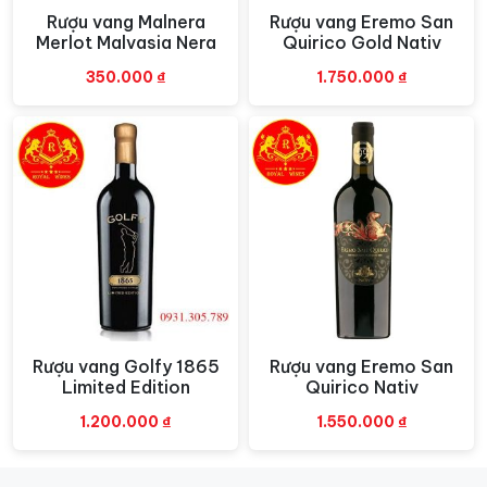
nho. Sau đó, rượu được lão hóa trong các thùng gỗ sồi
Rượu vang Malnera
Rượu vang Eremo San
Xem nhanh
Xem nhanh
Merlot Malvasia Nera
Quirico Gold Nativ
để phát triển thêm sự phức tạp và cân bằng.
350.000
₫
1.750.000
₫
Hương vị
Chateau Picard
Rượu vang
Cru Bourgeois Chateau Picard mang đến
một trải nghiệm hương vị phức tạp và đầy sức sống.
Với màu đỏ ruby sâu, chai vang này tỏa ra một hương
thơm tươi mát và phức hợp, làm say đắm người thưởng
thức từ lần đầu tiếp xúc.
Hương thảo mộc kết hợp với các loại trái cây đen như
mâm xôi và anh đào, tạo nên một hương vị dồi dào và
hấp dẫn. Sự kết hợp với các loại gia vị nhẹ nhàng làm
Rượu vang Golfy 1865
Rượu vang Eremo San
Xem nhanh
Xem nhanh
nổi bật thêm sự phức tạp của chai vang này, khiến cho
Limited Edition
Quirico Nativ
mỗi giọt rượu trở nên đặc biệt và đáng nhớ.
1.200.000
₫
1.550.000
₫
Vị trái cây tươi mát mang lại sự hài hòa và sảng khoái
trên đầu lưỡi. Cấu trúc tannin vững chắc, tạo nên sự