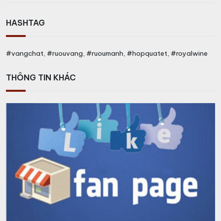
HASHTAG
#vangchat, #ruouvang, #ruoumanh, #hopquatet, #royalwine
THÔNG TIN KHÁC