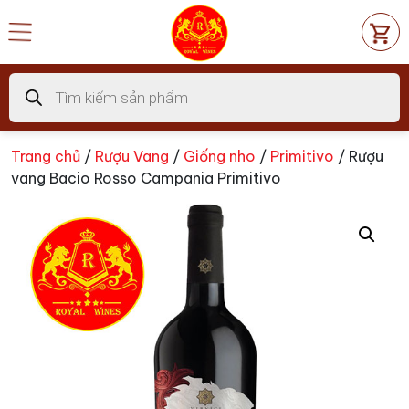
Chuyển
đến
nội
dung
Tìm
kiếm
sản
phẩm
Trang chủ
/
Rượu Vang
/
Giống nho
/
Primitivo
/ Rượu
vang Bacio Rosso Campania Primitivo