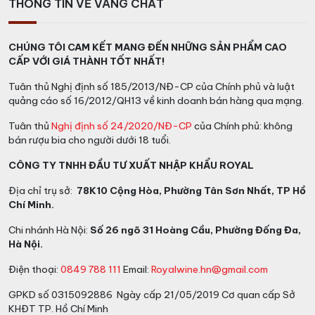
THÔNG TIN VỀ VANG CHẤT
CHÚNG TÔI CAM KẾT MANG ĐẾN NHỮNG SẢN PHẨM CAO
CẤP VỚI GIÁ THÀNH TỐT NHẤT!
Tuân thủ Nghị định số 185/2013/NĐ-CP của Chính phủ và luật
quảng cáo số 16/2012/QH13 về kinh doanh bán hàng qua mạng.
Tuân thủ
Nghị định số 24/2020/NĐ-CP
của Chính phủ: không
bán rượu bia cho người dưới 18 tuổi.
CÔNG TY TNHH ĐẦU TƯ XUẤT NHẬP KHẨU ROYAL
Địa chỉ trụ sở:
78K10 Cộng Hòa, Phường Tân Sơn Nhất, TP Hồ
Chí Minh.
Chi nhánh Hà Nội:
Số 26 ngõ 31 Hoàng Cầu, Phường Đống Đa,
Hà Nội.
Điện thoại:
0849 788 111
Email:
Royalwine.hn@gmail.com
GPKD số 0315092886 Ngày cấp 21/05/2019 Cơ quan cấp Sở
KHĐT TP. Hồ Chí Minh