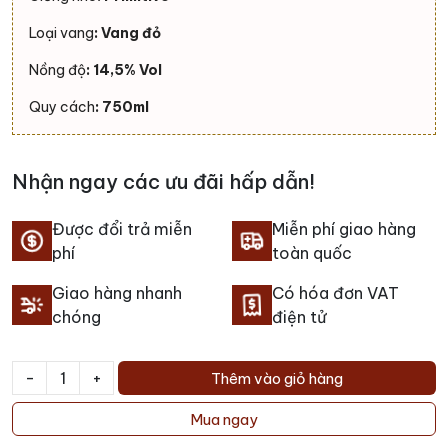
Loại vang
: Vang đỏ
Nồng độ
: 14,5% Vol
Quy cách
: 750ml
Nhận ngay các ưu đãi hấp dẫn!
Được đổi trả miễn
Miễn phí giao hàng
phí
toàn quốc
Giao hàng nhanh
Có hóa đơn VAT
chóng
điện tử
-
+
Thêm vào giỏ hàng
Rượu
vang
Mua ngay
Bacio