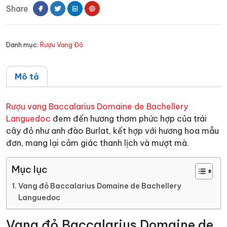
Share
de
Bachellery
Languedoc
Danh mục:
Rượu Vang Đỏ
số
lượng
Mô tả
Rượu vang Baccalarius Domaine de Bachellery
Languedoc
đem đến hương thơm phức hợp của trái
cây đỏ như anh đào Burlat, kết hợp với hương hoa mẫu
đơn, mang lại cảm giác thanh lịch và mượt mà.
Mục lục
Vang đỏ Baccalarius Domaine de Bachellery
Languedoc
Vang đỏ Baccalarius Domaine de