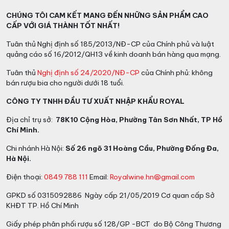
CHÚNG TÔI CAM KẾT MANG ĐẾN NHỮNG SẢN PHẨM CAO
CẤP VỚI GIÁ THÀNH TỐT NHẤT!
Tuân thủ Nghị định số 185/2013/NĐ-CP của Chính phủ và luật
quảng cáo số 16/2012/QH13 về kinh doanh bán hàng qua mạng.
Tuân thủ
Nghị định số 24/2020/NĐ-CP
của Chính phủ: không
bán rượu bia cho người dưới 18 tuổi.
CÔNG TY TNHH ĐẦU TƯ XUẤT NHẬP KHẨU ROYAL
Địa chỉ trụ sở:
78K10 Cộng Hòa, Phường Tân Sơn Nhất, TP Hồ
Chí Minh.
Chi nhánh Hà Nội:
Số 26 ngõ 31 Hoàng Cầu, Phường Đống Đa,
Hà Nội.
Điện thoại:
0849 788 111
Email:
Royalwine.hn@gmail.com
GPKD số 0315092886 Ngày cấp 21/05/2019 Cơ quan cấp Sở
KHĐT TP. Hồ Chí Minh
Giấy phép phân phối rượu số 128/GP -BCT do Bộ Công Thương