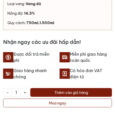
Loại vang:
Vang đỏ
Nồng độ
: 14,5%
Quy cách
: 750ml,1.500ml
Nhận ngay các ưu đãi hấp dẫn!
Được đổi trả miễn
Miễn phí giao hàng
phí
toàn quốc
Giao hàng nhanh
Có hóa đơn VAT
chóng
điện tử
-
+
Thêm vào giỏ hàng
Rượu
vang
Mua ngay
Baccalarius
Domaine