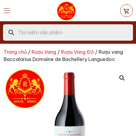
Chuyển
đến
nội
dung
Tìm
kiếm
sản
phẩm
Trang chủ
/
Rượu Vang
/
Rượu Vang Đỏ
/ Rượu vang
Baccalarius Domaine de Bachellery Languedoc