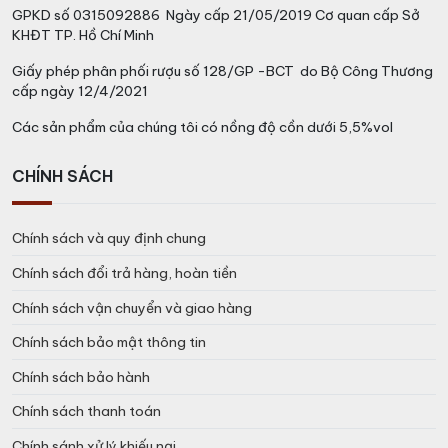
Hiện nay, hãng rượu Glenlivet đã đặt Văn phòng đại
GPKD số 0315092886 Ngày cấp 21/05/2019 Cơ quan cấp Sở
diện chính hãng tại Việt Nam. Tất cả các sản phẩm
KHĐT TP. Hồ Chí Minh
được chính
Pernod Ricard Việt Nam
nhập khẩu trực
Giấy phép phân phối rượu số 128/GP -BCT do Bộ Công Thương
tiếp về. Dòng sản phẩm
Glenlivet 25
đều được nhập
cấp ngày 12/4/2021
khẩu chính hãng vào Việt Nam.
Các sản phẩm của chúng tôi có nồng độ cồn dưới 5,5%vol
Vang Chất
tự hào là đại diện phân phối cấp 1 của hãng
rượu The Glenlivet tại Việt Nam. Chúng tôi chỉ phân
CHÍNH SÁCH
phối các dòng rượu
Glenlivet 25
nhập khẩu chính
ngạch thông qua đại diện của hãng. Tất cả các sản
phẩm của chúng tôi đều có Tem nhập khẩu, Hóa đơn
Chính sách và quy định chung
VAT và Giấy tờ Hải Quan.
Chính sách đổi trả hàng, hoàn tiền
Chính sách vận chuyển và giao hàng
Có thể bạn quan tâm:
Rượu The Glenlivet
Chính sách bảo mật thông tin
18
Chính sách bảo hành
Chính sách thanh toán
Chính sánh xử lý khiếu nại