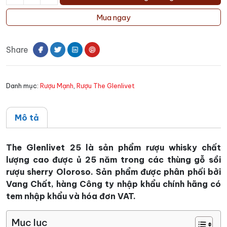
Rượu
The
Mua ngay
Glenlivet
25
Share
số
lượng
Danh mục:
Rượu Mạnh
,
Rượu The Glenlivet
Mô tả
The Glenlivet 25 là sản phẩm rượu whisky chất
lượng cao được ủ 25 năm trong các thùng gỗ sồi
rượu sherry Oloroso. Sản phẩm được phân phối bởi
Vang Chất, hàng Công ty nhập khẩu chính hãng có
tem nhập khẩu và hóa đơn VAT.
Mục lục