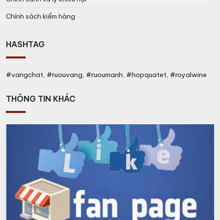
Chính sách kiểm hàng
HASHTAG
#vangchat, #ruouvang, #ruoumanh, #hopquatet, #royalwine
THÔNG TIN KHÁC