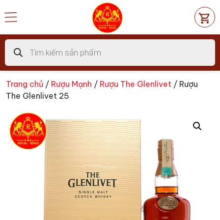
Chuyển
đến
nội
dung
Tìm
kiếm
sản
phẩm
Trang chủ
/
Rượu Mạnh
/
Rượu The Glenlivet
/ Rượu
The Glenlivet 25