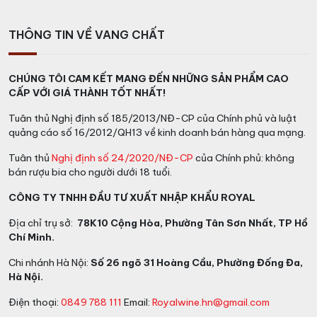
tại Việt Nam
THÔNG TIN VỀ VANG CHẤT
Giá tiền /
Tên sản phẩm
chai (VNĐ)
CHÚNG TÔI CAM KẾT MANG ĐẾN NHỮNG SẢN PHẨM CAO
CẤP VỚI GIÁ THÀNH TỐT NHẤT!
12.250.000 –
The Glenlivet 25
14.500.000
Tuân thủ Nghị định số 185/2013/NĐ-CP của Chính phủ và luật
vnđ
quảng cáo số 16/2012/QH13 về kinh doanh bán hàng qua mạng.
Tuân thủ
Nghị định số 24/2020/NĐ-CP
của Chính phủ: không
Lưu ý: Giá rượu The Glenlivet 25 có thể thay đổi theo
bán rượu bia cho người dưới 18 tuổi.
từng thời điểm. Nhất là thời điểm gần Tết giá các loại
CÔNG TY TNHH ĐẦU TƯ XUẤT NHẬP KHẨU ROYAL
rượu mạnh sẽ tăng nhanh. Quý khách hãy liên hệ ngay
với
Vang Chất
để biết thông tin chi tiết sản phẩm cũng
Địa chỉ trụ sở:
78K10 Cộng Hòa, Phường Tân Sơn Nhất, TP Hồ
như giá thành từng loại qua Hotline:
0948 788 111
Chí Minh.
Mua rượu The Glenlivet 25 chính
Chi nhánh Hà Nội:
Số 26 ngõ 31 Hoàng Cầu, Phường Đống Đa,
Hà Nội.
hãng ở đâu?
Điện thoại:
0849 788 111
Email:
Royalwine.hn@gmail.com