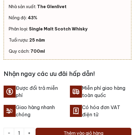
Nhà sản xuất:
The Glenlivet
Nồng độ:
43%
Phân loại:
Single Malt Scotch Whisky
Tuổi rượu:
25 năm
Quy cách:
700ml
Nhận ngay các ưu đãi hấp dẫn!
Được đổi trả miễn
Miễn phí giao hàng
phí
toàn quốc
Giao hàng nhanh
Có hóa đơn VAT
chóng
điện tử
-
+
Thêm vào giỏ hàng