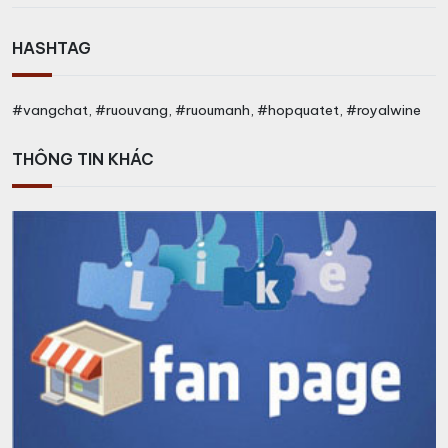
HASHTAG
#vangchat, #ruouvang, #ruoumanh, #hopquatet, #royalwine
THÔNG TIN KHÁC