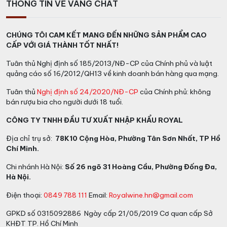
THÔNG TIN VỀ VANG CHẤT
cùng với caramel và cam quýt tạo cảm giác vương
vấn, mượt mà trong miệng
CHÚNG TÔI CAM KẾT MANG ĐẾN NHỮNG SẢN PHẨM CAO
Giá rượu Macallan 15 năm Double
CẤP VỚI GIÁ THÀNH TỐT NHẤT!
Cask bao nhiêu?
Tuân thủ Nghị định số 185/2013/NĐ-CP của Chính phủ và luật
quảng cáo số 16/2012/QH13 về kinh doanh bán hàng qua mạng.
Trên thị trường giá
rượu Macallan
15 năm nhập khẩu
Tuân thủ
Nghị định số 24/2020/NĐ-CP
của Chính phủ: không
chính hãng dao động từ 4.800.000 – 5.500.000 tùy
bán rượu bia cho người dưới 18 tuổi.
từng thời điểm và tình hình thị trường.
CÔNG TY TNHH ĐẦU TƯ XUẤT NHẬP KHẨU ROYAL
Tại
Vang Chất
chúng tôi cung cấp các sản phẩm rượu
Địa chỉ trụ sở:
78K10 Cộng Hòa, Phường Tân Sơn Nhất, TP Hồ
bia nhập khẩu chính hãng với cam kết tất cả đều có
Chí Minh.
nguồn gốc xuất xứ rõ ràng từ các nhà phân phối chính
thức của hãng. Giá thành sản phẩm ở hệ thống cửa
Chi nhánh Hà Nội:
Số 26 ngõ 31 Hoàng Cầu, Phường Đống Đa,
hàng chúng tôi luôn ở mức tốt so với thị trường để
Hà Nội.
khách hàng có thể mua được sản phẩm tốt với giá hợp
Điện thoại:
0849 788 111
Email:
Royalwine.hn@gmail.com
lý nhất.
GPKD số 0315092886 Ngày cấp 21/05/2019 Cơ quan cấp Sở
KHĐT TP. Hồ Chí Minh