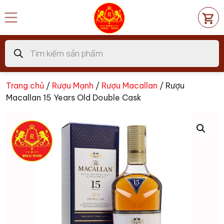
Chuyển
đến
nội
dung
Tìm
kiếm
sản
phẩm
Trang chủ
/
Rượu Mạnh
/
Rượu Macallan
/ Rượu
Macallan 15 Years Old Double Cask