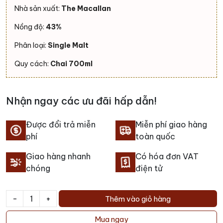
Nhà sản xuất:
The Macallan
Nồng độ:
43%
Phân loại:
Single Malt
Quy cách:
Chai 700ml
Nhận ngay các ưu đãi hấp dẫn!
Được đổi trả miễn
Miễn phí giao hàng
phí
toàn quốc
Giao hàng nhanh
Có hóa đơn VAT
chóng
điện tử
-
+
Thêm vào giỏ hàng
Rượu
Macallan
Mua ngay