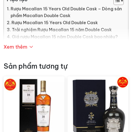
Rượu Macallan 15 Years Old Double Cask – Dòng sản
phẩm Macallan Double Cask
Rượu Macallan 15 Years Old Double Cask
Trải nghiệm Rượu Macallan 15 năm Double Cask
Giá rượu Macallan 15 năm Double Cask bao nhiêu?
Xem thêm
Rượu Macallan 15 Years Old
Double Cask – Dòng sản phẩm
Sản phẩm tương tự
Macallan Double Cask
Sự kết hợp hoàn hảo của rượu được ủ trong các thùng
gỗ sồi châu Mỹ và châu Âu đã phơi qua Olorosy sherry
đã tạo nên đặc tính ấm áp, nổi bật của loại rượu mạch
nha đơn cất hài hòa này. Đội ngũ pha chế rượu lành
nghề của chúng tôi đã tuyển chọn gắt gao và rồi kết
hợp rượu từ các thùng gỗ sồi châu Âu và châu Mỹ đã
phơi qua sherry theo cách hoàn hảo nhất. Nhờ đó,