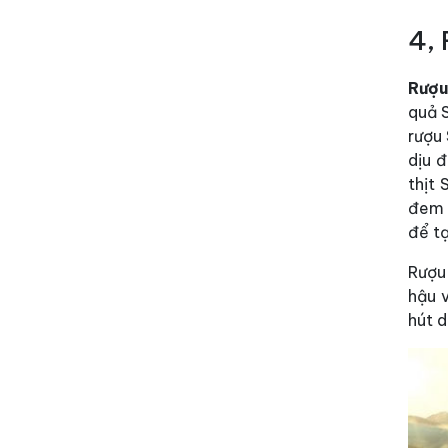
4,
Rượu
quả S
rượu 
dịu đ
thịt
đem n
để tạ
Rượu
hậu 
hút d