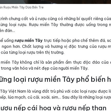
n Rượu Miền Tây Dừa Bến Tre
rình chưng cất và ủ rượu cũng có những bí quyết riêng của
từng loại rượu. Rượu miền Tây thường được uống trong nh
ên đán…
hể uống
rượu miền Tây
trực tiếp hoặc pha chế thêm đá, so
 ngon hơn. Chất lượng và hương vị đặc trưng của rượu mi
 của từng loại rượu trên thị trường.
 miền Tây không chỉ là sản phẩm ẩm thực độc đáo của 
 trong văn hóa và nét đẹp của người miền Tây.
ững loại rượu miền Tây phổ biến 
Tây Việt Nam là vùng đất trù phú với các loại rượu được 
ếp, lúa mạch, củ cải, xoài, sim,.. Sau đây là những loại rư
Rượu nếp cái hoa và rượu nếp than