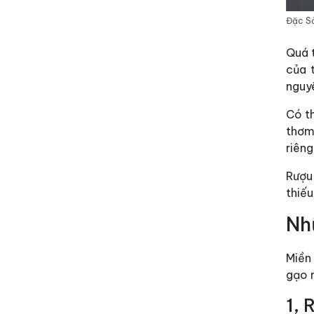
Đặc Sả
Quá t
của 
nguy
Có t
thơm
riêng
Rượu
thiếu
Nh
Miền 
gạo n
1, 