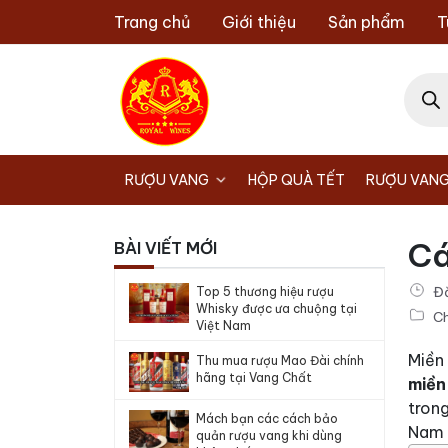
Chuyển
Trang chủ
Giới thiệu
Sản phẩm
T
đến
nội
Tìm
dung
kiếm
sản
phẩm
RƯỢU VANG
HỘP QUÀ TẾT
RƯỢU VANG
Cá
BÀI VIẾT MỚI
Đ
Top 5 thương hiệu rượu
Whisky được ưa chuộng tại
Ch
Việt Nam
Miền
Thu mua rượu Mao Đài chính
hãng tại Vang Chất
miền
tron
Mách bạn các cách bảo
Nam 
quản rượu vang khi dùng