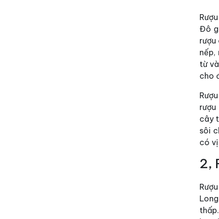
Rượu
Đô g
rượu
nếp,
từ v
cho 
Rượu
rượu
cây 
sôi 
có vị
2, 
Rượu
Long.
thấp.