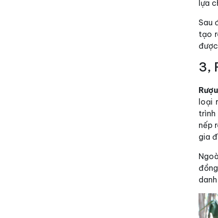
lựa c
Sau 
tạo 
được 
3,
Rượu
loại
trình
nếp r
gia đ
Ngoà
đồng.
danh