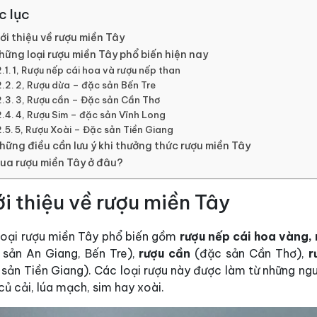
c lục
ới thiệu về rượu miền Tây
hững loại rượu miền Tây phổ biến hiện nay
1, Rượu nếp cái hoa và rượu nếp than
2, Rượu dừa – đặc sản Bến Tre
3, Rượu cần – Đặc sản Cần Thơ
4, Rượu Sim – đặc sản Vĩnh Long
5, Rượu Xoài – Đặc sản Tiền Giang
hững điều cần lưu ý khi thưởng thức rượu miền Tây
ua rượu miền Tây ở đâu?
ới thiệu về rượu miền Tây
loại rượu miền Tây phổ biến gồm
rượu nếp cái hoa vàng,
 sản An Giang, Bến Tre),
rượu cần
(đặc sản Cần Thơ),
r
sản Tiền Giang). Các loại rượu này được làm từ những ngu
củ cải, lúa mạch, sim hay xoài.