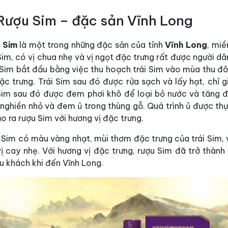
 Rượu Sim – đặc sản Vĩnh Long
 Sim
là một trong những đặc sản của tỉnh
Vĩnh Long
, miề
im, có vị chua nhẹ và vị ngọt đặc trưng rất được người dâ
Sim bắt đầu bằng việc thu hoạch trái Sim vào mùa thu đôn
ặc trưng. Trái Sim sau đó được rửa sạch và lấy hạt, chỉ gi
 Sim sau đó được đem phơi khô để loại bỏ nước và tăng độ
ghiền nhỏ và đem ủ trong thùng gỗ. Quá trình ủ được thực
o ra rượu Sim với hương vị đặc trưng.
 Sim có màu vàng nhạt, mùi thơm đặc trưng của trái Sim, 
vị cay nhẹ. Với hương vị đặc trưng, rượu Sim đã trở thà
u khách khi đến Vĩnh Long.