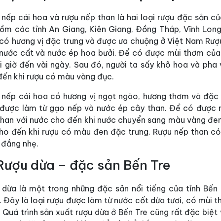
 nếp cái hoa và rượu nếp than là hai loại rượu đặc sản c
ồm các tỉnh An Giang, Kiên Giang, Đồng Tháp, Vĩnh Long
 có hương vị đặc trưng và được ưa chuộng ở Việt Nam Rượu
 nước cất và nước ép hoa bưởi. Để có được mùi thơm của
ài giờ đến vài ngày. Sau đó, người ta sấy khô hoa và pha
đến khi rượu có màu vàng đục.
 nếp cái hoa có hương vị ngọt ngào, hương thơm và đặc t
 được làm từ gạo nếp và nước ép cây than. Để có được m
than với nước cho đến khi nước chuyển sang màu vàng đen
cho đến khi rượu có màu đen đặc trưng. Rượu nếp than có
 đắng nhẹ.
Rượu dừa – đặc sản Bến Tre
 dừa là một trong những đặc sản nổi tiếng của tỉnh Bế
 Đây là loại rượu được làm từ nước cốt dừa tươi, có mùi 
 Quá trình sản xuất rượu dừa ở Bến Tre cũng rất đặc biệt 