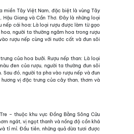
ủa miền Tây Việt Nam, đặc biệt là vùng Tây
, Hậu Giang và Cần Thơ. Đây là những loại
 nếp cái hoa: Là loại rượu được làm từ gạo
 hoa, người ta thường ngâm hoa trong rượu
 vào rượu nếp cùng với nước cất và đun sôi
rưng của hoa bưởi. Rượu nếp than: Là loại
àu đen của rượu, người ta thường đun sôi
. Sau đó, người ta pha vào rượu nếp và đun
 hương vị đặc trưng của cây than, thơm và
n Tre – thuộc khu vực Đồng Bằng Sông Cửu
thơm ngát, vị ngọt thanh và nồng độ cồn khá
và tỉ mỉ. Đầu tiên, những quả dừa tươi được