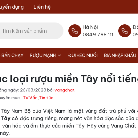
uyển dụng
Liên hệ
Hà Nội
Đ
0849 788 111
0
 BÁN CHẠY
RƯỢU MẠNH
ĐÙI HEO MUỐI
BIA NHẬP KHẨU
c loại rượu miền Tây nổi tiế
ăng ngày:
26/03/2023
bởi
vangchat
uyên mục:
Tư Vấn
,
Tin tức
 Tây Nam Bộ của Việt Nam là một vùng đất trù phú với
 Tây
có đặc trưng riêng, mang nét văn hóa đặc sắc của đ
g văn hóa và ẩm thực của miền Tây. Hãy cùng Vang Chất t
này.