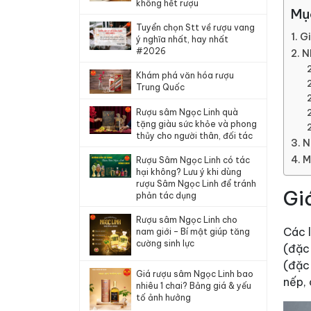
không hết rượu
Mụ
Tuyển chọn Stt về rượu vang
Gi
ý nghĩa nhất, hay nhất
#2026
N
Khám phá văn hóa rượu
Trung Quốc
Rượu sâm Ngọc Linh quà
tặng giàu sức khỏe và phong
thủy cho người thân, đối tác
N
M
Rượu Sâm Ngọc Linh có tác
hại không? Lưu ý khi dùng
rượu Sâm Ngọc Linh để tránh
Gi
phản tác dụng
Rượu sâm Ngọc Linh cho
Các 
nam giới – Bí mật giúp tăng
cường sinh lực
(đặc
(đặc 
Giá rượu sâm Ngọc Linh bao
nếp, 
nhiêu 1 chai? Bảng giá & yếu
tố ảnh hưởng