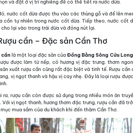
họn và đặt ở vị trí nghiêng để có thể tiết ra nước dừa.
đó, nước cốt dừa được thu vào các thùng gỗ và để lên men
ra cồn tự nhiên trong nước cốt dừa. Tiếp theo, nước cốt 
cho lại vào trong trái dừa và đóng nút lại.
 Rượu cần – Đặc sản Cần Thơ
 cần
là một loại đặc sản của
Đồng Bằng Sông Cửu Long
 rượu được làm từ nếp, có hương vị đặc trưng, thơm ngo
 sản xuất rượu cần cũng rất đặc biệt và tinh tế. Rượu cầ
ang, vị ngọt thanh và hậu vị cay nhẹ. Đây là loại rượu đư
ình.
i ra, rượu cần còn được sử dụng trong nhiều món ăn truy
 Với vị ngọt thanh, hương thơm đặc trưng, rượu cần đã tr
 mục mua sắm của du khách khi đến thăm Cần Thơ.