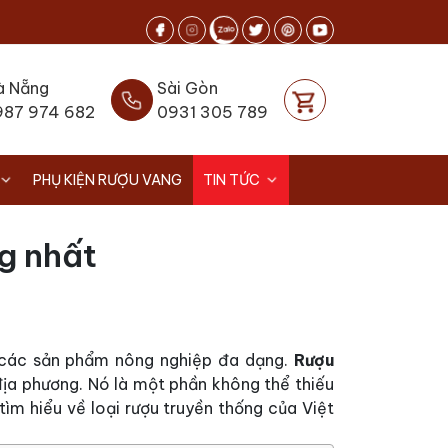
à Nẵng
Sài Gòn
987 974 682
0931 305 789
PHỤ KIỆN RƯỢU VANG
TIN TỨC
ng nhất
 các sản phẩm nông nghiệp đa dạng.
Rượu
ịa phương. Nó là một phần không thể thiếu
ìm hiểu về loại rượu truyền thống của Việt