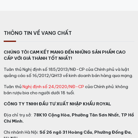
THÔNG TIN VỀ VANG CHẤT
CHÚNG TÔI CAM KẾT MANG ĐẾN NHỮNG SẢN PHẨM CAO
CẤP VỚI GIÁ THÀNH TỐT NHẤT!
Tuân thủ Nghị định số 185/2013/NĐ-CP của Chính phủ và luật
quảng cáo số 16/2012/QH13 về kinh doanh bán hàng qua mạng.
Tuân thủ
Nghị định số 24/2020/NĐ-CP
của Chính phủ: không
bán rượu bia cho người dưới 18 tuổi.
CÔNG TY TNHH ĐẦU TƯ XUẤT NHẬP KHẨU ROYAL
Địa chỉ trụ sở:
78K10 Cộng Hòa, Phường Tân Sơn Nhất, TP Hồ
Chí Minh.
2, John Walker & Sons XR 21 hộp quà tết 2024: Khi mỗi
Chi nhánh Hà Nội:
Số 26 ngõ 31 Hoàng Cầu, Phường Đống Đa,
dịp Tết đến hãng rượu Johnnie Walker sẽ ra các phiên