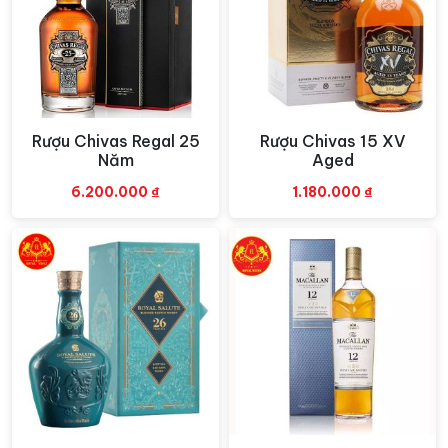
một bậc thầy về pha chế rượu Whisky. Đến năm 1920,
ông vinh dự được Vua
Kinh George
V
trao tặng tước
hiệu “Hiệp Sĩ” để vinh danh cho những đóng góp tận
tụy của Ông dành cho đất nước.
Rượu Chivas Regal 25
Rượu Chivas 15 XV
Xem nhanh
Xem nhanh
Năm
Aged
6.200.000
₫
1.180.000
₫