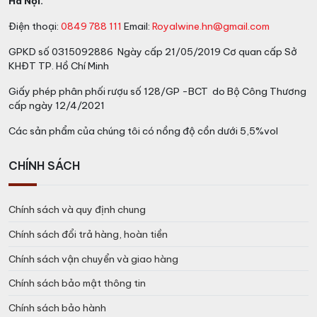
Hà Nội.
bản hộp quà tết. Chai rượu thì vẫn là nguyên bản nhưng
hộp sẽ được làm mới cho mỗi dịp Tết. Các phiên bản
Điện thoại:
0849 788 111
Email:
Royalwine.hn@gmail.com
này chỉ xuất hiện tại thị trường Việt Nam và Trung
GPKD số 0315092886 Ngày cấp 21/05/2019 Cơ quan cấp Sở
Quốc, các nước ăn tết theo Âm Lịch.
KHĐT TP. Hồ Chí Minh
Giấy phép phân phối rượu số 128/GP -BCT do Bộ Công Thương
cấp ngày 12/4/2021
Các sản phẩm của chúng tôi có nồng độ cồn dưới 5,5%vol
CHÍNH SÁCH
Chính sách và quy định chung
Chính sách đổi trả hàng, hoàn tiền
Chính sách vận chuyển và giao hàng
Chính sách bảo mật thông tin
Chính sách bảo hành