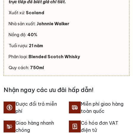
trực tiếp để biết giá chi tiết.
Xuất xứ:
Scoland
Nhà sản xuất:
Johnnie Walker
Nồng độ:
40%
Tuổi rượu:
21 năm
Phân loại:
Blended Scotch Whisky
Quy cách:
750ml
Nhận ngay các ưu đãi hấp dẫn!
Được đổi trả miễn
Miễn phí giao hàng
phí
toàn quốc
Giao hàng nhanh
Có hóa đơn VAT
chóng
điện tử