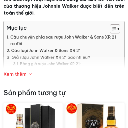
của thương hiệu Johnnie Walker được biết đến trên
toàn thế giới.
Mục lục
Câu chuyện phía sau rượu John Walker & Sons XR 21
ra đời
Các loại John Walker & Sons XR 21
Giá rượu John Walker XR 21 bao nhiêu?
Bảng giá rượu John Walker XR 21:
Mua rượu John Walker XR 21 chính hãng ở đâu?
Xem thêm
Câu chuyện phía sau rượu John
Sản phẩm tương tự
Walker & Sons XR 21 ra đời
Tiếp bước hành trình của những huyền thoại thương
hiệu Johnnie Walker, Alexander Walker Đệ Nhị (cháu
trai của người sáng lập Johnnie Walker) cũng trở thành