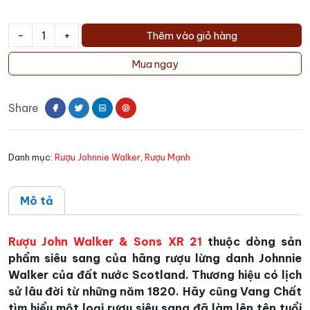
-
+
Thêm vào giỏ hàng
Rượu
John
Mua ngay
Walker
&
Share
Sons
XR
21
Danh mục:
Rượu Johnnie Walker
,
Rượu Mạnh
số
lượng
Mô tả
Rượu John Walker & Sons XR 21
thuộc dòng sản
phẩm siêu sang của hãng rượu lừng danh Johnnie
Walker của đất nước Scotland. Thương hiệu có lịch
sử lâu đời từ những năm 1820. Hãy cũng Vang Chất
tìm hiểu một loại rượu siêu sang đã làm lên tên tuổi