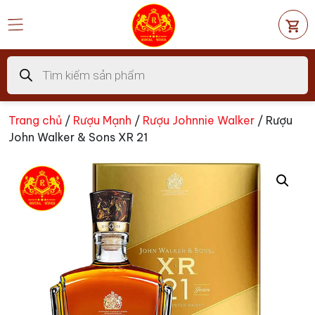
Chuyển
đến
nội
dung
Tìm
kiếm
sản
phẩm
Trang chủ
/
Rượu Mạnh
/
Rượu Johnnie Walker
/ Rượu
John Walker & Sons XR 21