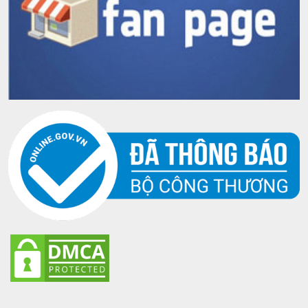
2.700.000
21 bản thường
vnđ
John Walker XR
2.980.000 –
21 Hộp quà Tết
3.200.000
2024
vnđ
Lưu ý rằng: Giá rượu John Walker XR 21 có thể thay đổi
theo từng thời điểm. Nhất là thời điểm gần Tết giá các
loại rượu mạnh sẽ tăng nhanh. Quý khách hãy liên hệ
ngay với
Vang Chất
để biết thông tin chi tiết sản phẩm
cũng như giá thành từng loại qua Hotline: 0948 788 111
Mua rượu John Walker XR 21 chính
hãng ở đâu?
Hiện nay, hãng rượu Johnnie Walker đã đặt Văn phòng
đại diện chính hãng tại Việt Nam. Tất cả các sản phẩm
được chính Johnnie Walker Việt Nam nhập khẩu trực