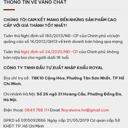
THÔNG TIN VỀ VANG CHẤT
CHÚNG TÔI CAM KẾT MANG ĐẾN NHỮNG SẢN PHẨM CAO
CẤP VỚI GIÁ THÀNH TỐT NHẤT!
Tuân thủ Nghị định số 185/2013/NĐ-CP của Chính phủ và luật
quảng cáo số 16/2012/QH13 về kinh doanh bán hàng qua mạng.
Tuân thủ
Nghị định số 24/2020/NĐ-CP
của Chính phủ: không
bán rượu bia cho người dưới 18 tuổi.
CÔNG TY TNHH ĐẦU TƯ XUẤT NHẬP KHẨU ROYAL
Địa chỉ trụ sở:
78K10 Cộng Hòa, Phường Tân Sơn Nhất, TP Hồ
Chí Minh.
Chi nhánh Hà Nội:
Số 26 ngõ 31 Hoàng Cầu, Phường Đống Đa,
Hà Nội.
Điện thoại:
0849 788 111
Email:
Royalwine.hn@gmail.com
GPKD số 0315092886 Ngày cấp 21/05/2019 Cơ quan cấp Sở
KHĐT TP. Hồ Chí Minh