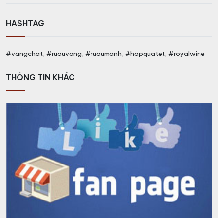
HASHTAG
#vangchat, #ruouvang, #ruoumanh, #hopquatet, #royalwine
THÔNG TIN KHÁC