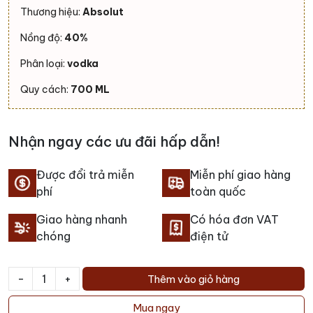
Thương hiệu:
Absolut
Nồng độ:
40%
Phân loại:
vodka
Quy cách:
700 ML
Nhận ngay các ưu đãi hấp dẫn!
Được đổi trả miễn
Miễn phí giao hàng
phí
toàn quốc
Giao hàng nhanh
Có hóa đơn VAT
chóng
điện tử
-
+
Thêm vào giỏ hàng
Rượu
Absolut
Mua ngay