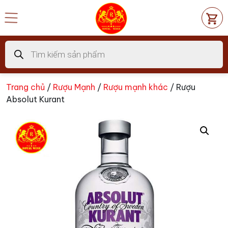
Chuyển
đến
nội
dung
Tìm
kiếm
sản
phẩm
Trang chủ
/
Rượu Mạnh
/
Rượu mạnh khác
/ Rượu
Absolut Kurant