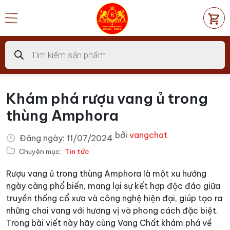
Chuyển
đến
nội
dung
Tìm
kiếm
sản
phẩm
Khám phá rượu vang ủ trong
thùng Amphora
bởi
vangchat
Đăng ngày:
11/07/2024
Chuyên mục:
Tin tức
Rượu vang ủ trong thùng Amphora là một xu hướng
ngày càng phổ biến, mang lại sự kết hợp độc đáo giữa
truyền thống cổ xưa và công nghệ hiện đại, giúp tạo ra
những chai vang với hương vị và phong cách đặc biệt.
Trong bài viết này hãy cùng Vang Chất khám phá về