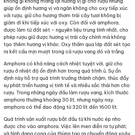
không gỉ không mang lại hương vị gì cho rượu nhưng
giúp ổn định hương vị và ngăn không cho oxy tiếp xúc
với rượu, giữ cho hương thơm trái cây tươi không bị
giảm đi khi tiếp xúc với oxy. Còn đối với amphora,
được làm từ đất sét – nguyên liệu trung tính nhất, cho
phép rượu giữ được hương vị trái cây chính mà không
tạo thêm hương vị khác. Oxy thấm qua lớp đất sét tạo
ra kết cấu mịn mượt trong cả rượu vang đỏ và trắng.
Amphora có khả năng cách nhiệt tuyệt vời, giữ cho
rượu ở nhiệt độ ổn định hơn trong quá trình ủ. Sự ổn
định này hỗ trợ quá trình trưởng thành chậm, thúc đẩy
sự phát triển hương vị tinh tế và nhiều sắc thái hơn cho
rượu. Trong những ngày đầu làm rượu vang, kích thước
amphora thường khoảng 30 lít, nhưng ngày nay,
amphora có thể dao động từ 320 lít đến 1600 lít.
Quá trình sản xuất rượu bắt đầu từ khi nước ép nho
được cho vào amphora. Việc lên men diễn ra tự phát,
và hình dạng cong của thùng tạo ra chuyển động xoáy