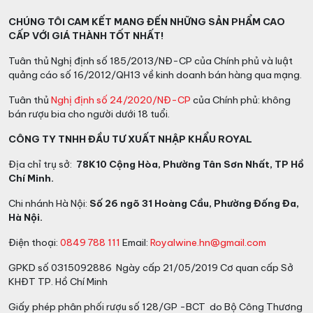
CHÚNG TÔI CAM KẾT MANG ĐẾN NHỮNG SẢN PHẨM CAO
CẤP VỚI GIÁ THÀNH TỐT NHẤT!
Tuân thủ Nghị định số 185/2013/NĐ-CP của Chính phủ và luật
quảng cáo số 16/2012/QH13 về kinh doanh bán hàng qua mạng.
Tuân thủ
Nghị định số 24/2020/NĐ-CP
của Chính phủ: không
bán rượu bia cho người dưới 18 tuổi.
CÔNG TY TNHH ĐẦU TƯ XUẤT NHẬP KHẨU ROYAL
Địa chỉ trụ sở:
78K10 Cộng Hòa, Phường Tân Sơn Nhất, TP Hồ
Chí Minh.
Chi nhánh Hà Nội:
Số 26 ngõ 31 Hoàng Cầu, Phường Đống Đa,
Hà Nội.
Điện thoại:
0849 788 111
Email:
Royalwine.hn@gmail.com
GPKD số 0315092886 Ngày cấp 21/05/2019 Cơ quan cấp Sở
KHĐT TP. Hồ Chí Minh
Giấy phép phân phối rượu số 128/GP -BCT do Bộ Công Thương