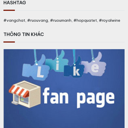
HASHTAG
#vangchat, #ruouvang, #ruoumanh, #hopquatet, #royalwine
THÔNG TIN KHÁC