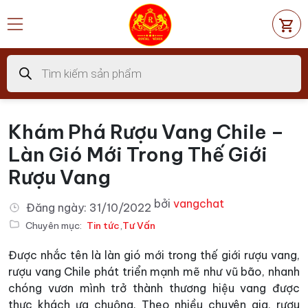
Chuyển
đến
nội
dung
Tìm
kiếm
sản
phẩm
Khám Phá Rượu Vang Chile –
Làn Gió Mới Trong Thế Giới
Rượu Vang
bởi
vangchat
Đăng ngày:
31/10/2022
Chuyên mục:
Tin tức
,
Tư Vấn
Được nhắc tên là làn gió mới trong thế giới rượu vang,
rượu vang Chile phát triển mạnh mẽ như vũ bão, nhanh
chóng vươn mình trở thành thương hiệu vang được
thực khách ưa chuộng. Theo nhiều chuyên gia, rượu