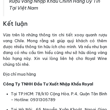
Rượu Vang Nhập Khẩu Chính Hãng Uy Tín
Tại Việt Nam
Kết luận
Vừa trên là những thông tin chi tiết xoay quanh rượu
vang Chile. Mong rằng sẽ giúp quý khách có thêm
được nhiều thông tin hữu ích cho mình. Và nếu như bạn
đang có nhu cầu tìm hiểu cũng như sở hữu dòng vàng
hảo hạng này. Xin vui lòng liên hệ cho Royal Wine
chúng tôi nhé.
Địa chỉ mua hàng
Công Ty TNHH Đầu Tư Xuất Nhập Khẩu Royal
Tại TP.HCM: 78/k10 Cộng Hòa, P.4, Quận Tân Bình
– Hotline: 0931305789
Tại Hà Nội: 65 Nguyễn Xuân Khoát, Ngoại Giao