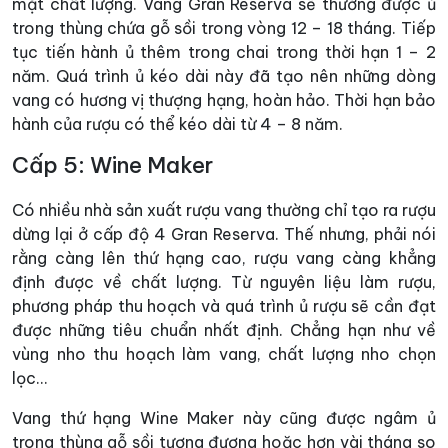
mặt chất lượng. Vang Gran Reserva sẽ thường được ủ
trong thùng chứa gỗ sồi trong vòng 12 – 18 tháng. Tiếp
tục tiến hành ủ thêm trong chai trong thời hạn 1 – 2
năm. Quá trình ủ kéo dài này đã tạo nên những dòng
vang có hương vị thượng hạng, hoàn hảo. Thời hạn bảo
hành của rượu có thể kéo dài từ 4 – 8 năm.
Cấp 5: Wine Maker
Có nhiều nhà sản xuất rượu vang thường chỉ tạo ra rượu
dừng lại ở cấp độ 4 Gran Reserva. Thế nhưng, phải nói
rằng càng lên thứ hạng cao, rượu vang càng khẳng
định được về chất lượng. Từ nguyên liệu làm rượu,
phương pháp thu hoạch và quá trình ủ rượu sẽ cần đạt
được những tiêu chuẩn nhất định. Chẳng hạn như về
vùng nho thu hoạch làm vang, chất lượng nho chọn
lọc…
Vang thứ hạng Wine Maker này cũng được ngâm ủ
trong thùng gỗ sồi tương đương hoặc hơn vài tháng so