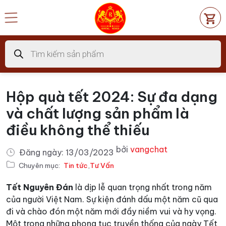
Chuyển
đến
nội
dung
Tìm
kiếm
sản
phẩm
Hộp quà tết 2024: Sự đa dạng
và chất lượng sản phẩm là
điều không thể thiếu
bởi
vangchat
Đăng ngày:
13/03/2023
Chuyên mục:
Tin tức
,
Tư Vấn
Tết Nguyên Đán
là dịp lễ quan trọng nhất trong năm
của người Việt Nam. Sự kiện đánh dấu một năm cũ qua
đi và chào đón một năm mới đầy niềm vui và hy vọng.
Một trong những phong tục truyền thống của ngày Tết