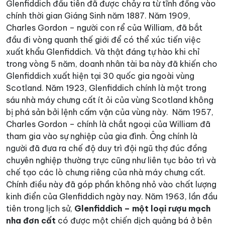
Glenfiddich đầu tiên đã được chảy ra từ tĩnh đồng vào
chính thời gian Giáng Sinh năm 1887.
Năm 1909,
Charles Gordon – người con rể của William, đã bắt
đầu đi vòng quanh thế giới để có thể xúc tiến việc
xuất khẩu Glenfiddich. Và thật đáng tự hào khi chỉ
trong vòng 5 năm, doanh nhân tài ba này đã khiến cho
Glenfiddich xuất hiện tại 30 quốc gia ngoài vùng
Scotland.
Năm 1923, Glenfiddich chính là một trong
sáu nhà máy chưng cất ít ỏi của vùng Scotland không
bị phá sản bởi lệnh cấm vận của vùng này.
Năm 1957,
Charles Gordon – chính là chắt ngoại của William đã
tham gia vào sự nghiệp của gia đình. Ông chính là
người đã đưa ra chế độ duy trì đội ngũ thợ đúc đồng
chuyên nghiệp thường trực cũng như liên tục bảo trì và
chế tạo các lò chưng riêng của nhà máy chưng cất.
Chính điều này đã góp phần không nhỏ vào chất lượng
kinh điển của Glenfiddich ngày nay.
Năm 1963, lần đầu
tiên trong lịch sử,
Glenfiddich – một loại rượu mạch
nha đơn cất
có được một chiến dịch quảng bá ở bên