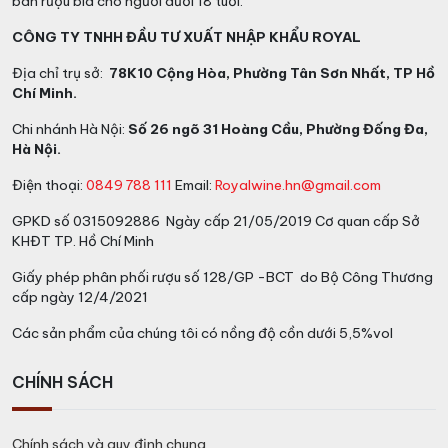
bán rượu bia cho người dưới 18 tuổi.
CÔNG TY TNHH ĐẦU TƯ XUẤT NHẬP KHẨU ROYAL
Địa chỉ trụ sở:
78K10 Cộng Hòa, Phường Tân Sơn Nhất, TP Hồ
Chí Minh.
Chi nhánh Hà Nội:
Số 26 ngõ 31 Hoàng Cầu, Phường Đống Đa,
Hà Nội.
Điện thoại:
0849 788 111
Email:
Royalwine.hn@gmail.com
GPKD số 0315092886 Ngày cấp 21/05/2019 Cơ quan cấp Sở
KHĐT TP. Hồ Chí Minh
Giấy phép phân phối rượu số 128/GP -BCT do Bộ Công Thương
cấp ngày 12/4/2021
Các sản phẩm của chúng tôi có nồng độ cồn dưới 5,5%vol
CHÍNH SÁCH
Chính sách và quy định chung