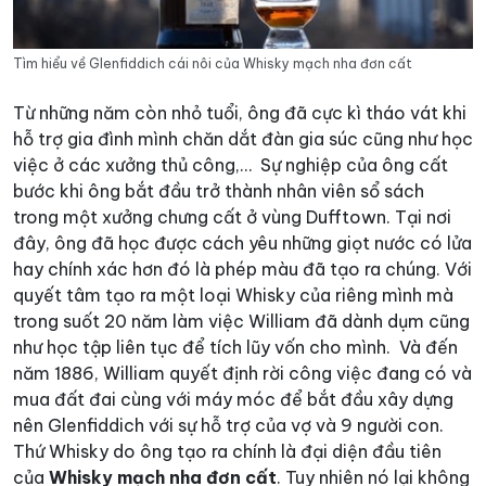
Tìm hiểu về Glenfiddich cái nôi của Whisky mạch nha đơn cất
Từ những năm còn nhỏ tuổi, ông đã cực kì tháo vát khi
hỗ trợ gia đình mình chăn dắt đàn gia súc cũng như học
việc ở các xưởng thủ công,…
Sự nghiệp của ông cất
bước khi ông bắt đầu trở thành nhân viên sổ sách
trong một xưởng chưng cất ở vùng Dufftown. Tại nơi
đây, ông đã học được cách yêu những giọt nước có lửa
hay chính xác hơn đó là phép màu đã tạo ra chúng. Với
quyết tâm tạo ra một loại Whisky của riêng mình mà
trong suốt 20 năm làm việc William đã dành dụm cũng
như học tập liên tục để tích lũy vốn cho mình.
Và đến
năm 1886, William quyết định rời công việc đang có và
mua đất đai cùng với máy móc để bắt đầu xây dựng
nên Glenfiddich với sự hỗ trợ của vợ và 9 người con.
Thứ Whisky do ông tạo ra chính là đại diện đầu tiên
của
Whisky mạch nha đơn cất
. Tuy nhiên nó lại không