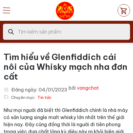
Chuyển
đến
nội
dung
Tìm
kiếm
sản
phẩm
Tìm hiểu về Glenfiddich cái
nôi của Whisky mạch nha đơn
cất
bởi
vangchat
Đăng ngày:
04/01/2023
Chuyên mục:
Tin tức
Như mọi người đã biết thì Glenfiddich chính là nhà máy
có sản lượng single malt whisky lớn nhất trên thế giới
hiện nay. Đây cũng đồng thời là người đi tiên phong
trong việc đưa chất lỏng kỳ diệu này ra khỏi biên giới