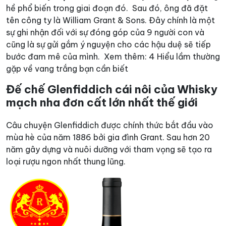
hề phổ biến trong giai đoạn đó.
Sau đó, ông đã đặt
tên công ty là William Grant & Sons. Đây chính là một
sự ghi nhận đối với sự đóng góp của 9 người con và
cũng là sự gửi gắm ý nguyện cho các hậu duệ sẽ tiếp
bước đam mê của mình.
Xem thêm:
4 Hiểu lầm thường
gặp về vang trắng bạn cần biết
Đế chế Glenfiddich cái nôi của Whisky
mạch nha đơn cất lớn nhất thế giới
Câu chuyện Glenfiddich được chính thức bắt đầu vào
mùa hè của năm 1886 bởi gia đình Grant. Sau hơn 20
năm gây dựng và nuôi dưỡng với tham vọng sẽ tạo ra
loại rượu ngon nhất thung lũng.