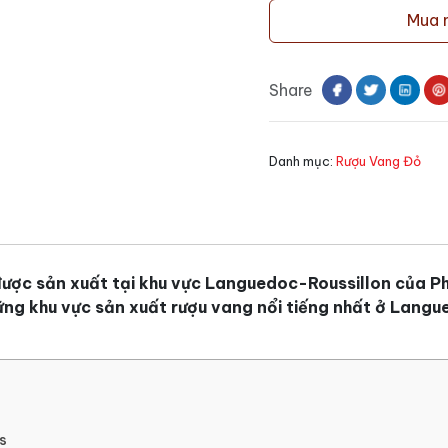
đỏ
Mua 
Pháp
Chateau
Valfaures
Share
Fitou
số
lượng
Danh mục:
Rượu Vang Đỏ
ược sản xuất tại khu vực Languedoc-Roussillon của Phá
hững khu vực sản xuất rượu vang nổi tiếng nhất ở Langu
s