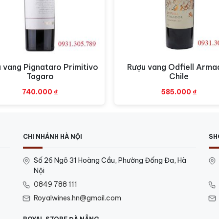
ƯỢU NGOẠI NHẬP KHẨU chính hãng
 vang Pignataro Primitivo
Rượu vang Odfiell Arma
Xem nhanh
Xem nhanh
Tagaro
Chile
740.000
₫
585.000
₫
CHI NHÁNH HÀ NỘI
SH
Số 26 Ngõ 31 Hoàng Cầu, Phường Đống Đa, Hà
Nội
0849 788 111
Royalwines.hn@gmail.com