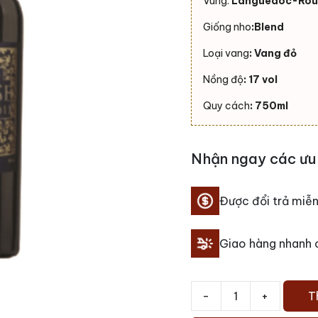
Vùng:
Languedoc-Rous
Giống nho
:Blend
Loại vang
: Vang đỏ
Nồng độ
: 17 vol
Quy cách
: 750ml
Nhận ngay các ưu 
Được đổi trả miễn
Giao hàng nhanh
-
+
T
Vang