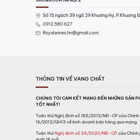
SHOWROOM HÀ NỘI 2
Số 15 ngách 39 ngõ 29 Khương Hạ, P.Khương Đ
0912 580 627
Royalwines.hn@gmail.com
THÔNG TIN VỀ VANG CHẤT
CHÚNG TÔI CAM KẾT MANG ĐẾN NHỮNG SẢN P
TỐT NHẤT!
Tuân thủ Nghị định số 185/2013/NĐ-CP của Chính 
16/2012/QH13 về kinh doanh bán hàng qua mạng.
Tuân thủ
Nghị định số 24/2020/NĐ-CP
của Chính 
dưới 18 tuổi.