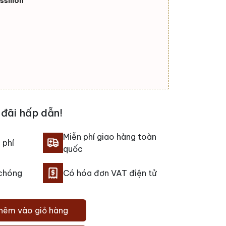
sillon
đãi hấp dẫn!
Miễn phí giao hàng toàn
 phí
quốc
 chóng
Có hóa đơn VAT điện tử
hêm vào giỏ hàng