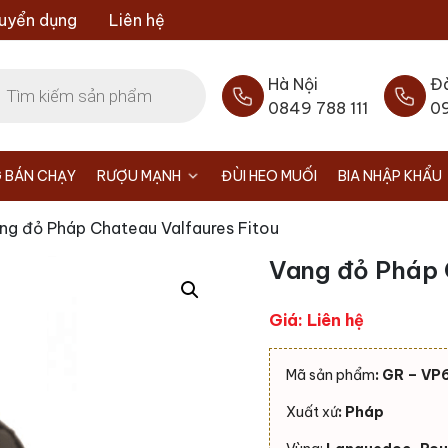
uyển dụng
Liên hệ
Hà Nội
Đ
0849 788 111
0
 BÁN CHẠY
RƯỢU MẠNH
ĐÙI HEO MUỐI
BIA NHẬP KHẨU
ng đỏ Pháp Chateau Valfaures Fitou
Vang đỏ Pháp C
Giá: Liên hệ
Mã sản phẩm
: GR – VP
Xuất xứ
: Pháp