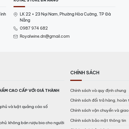
ROYAL STORE ĐÀ NẴNG
ình
LK 22 + 23 Nại Nam, Phường Hòa Cường, TP Đà
Nẵng
0987 974 682
Royalwine.dn@gmail.com
CHÍNH SÁCH
HẨM CAO CẤP VỚI GIÁ THÀNH
Chính sách và quy định chung
Chính sách đổi trả hàng, hoàn 
phủ và luật quảng cáo số
Chính sách vận chuyển và gia
Chính sách bảo mật thông tin
phủ: không bán rượu bia cho người