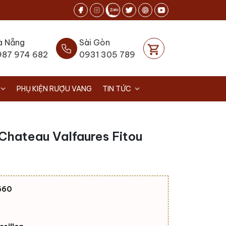
à Nẵng
Sài Gòn
987 974 682
0931 305 789
PHỤ KIỆN RƯỢU VANG
TIN TỨC
hateau Valfaures Fitou
660