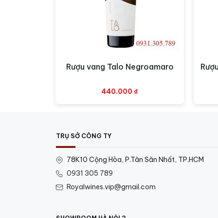
Tìm hiểu thêm các sản phẩm R
Rượu vang Talo Negroamaro
Rượu
Xem nhanh
440.000
₫
TRỤ SỞ CÔNG TY
78K10 Cộng Hòa, P.Tân Sân Nhất, TP.HCM
0931 305 789
Royalwines.vip@gmail.com