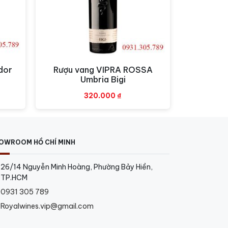
dor
Rượu vang VIPRA ROSSA
Xem nhanh
Umbria Bigi
320.000
₫
OWROOM HỒ CHÍ MINH
26/14 Nguyễn Minh Hoàng, Phường Bảy Hiền,
TP.HCM
0931 305 789
Royalwines.vip@gmail.com