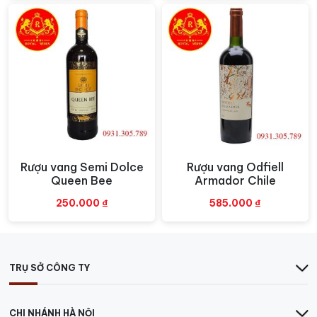
Quý khách có thể đến trực tiếp Công ty hoặc liên
hệ theo số hotline sau:
Tại TP.HCM:
78/k10 Cộng Hòa, P.4, Quận Tân Bình
Hotline:
0931305789
Tại Hà Nội:
E3B, Ecohome 1, P. Đông Ngạc, Bắc Từ
Liêm
Hotline:
0849.788.111
>>>> Các loại
RƯỢU VANG Ý
ngon khác.
Rượu vang Semi Dolce
Rượu vang Odfiell
Xem nhanh
Xem nhanh
Queen Bee
Armador Chile
250.000
₫
585.000
₫
TRỤ SỞ CÔNG TY
CHI NHÁNH HÀ NỘI