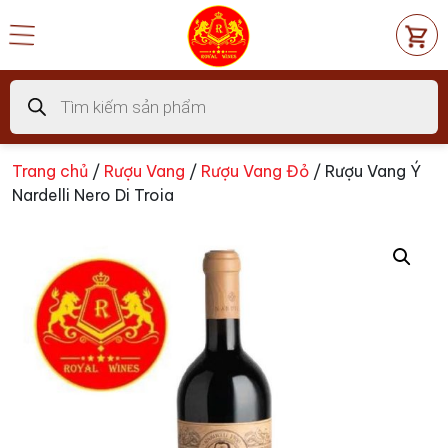
Chuyển
đến
nội
dung
Tìm
kiếm
sản
phẩm
Trang chủ
/
Rượu Vang
/
Rượu Vang Đỏ
/ Rượu Vang Ý
Nardelli Nero Di Troia