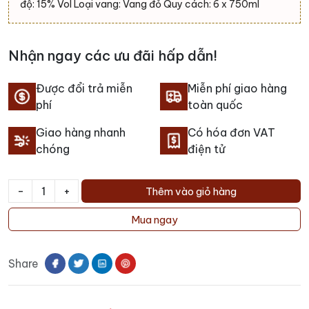
độ: 15% Vol Loại vang: Vang đỏ Quy cách: 6 x 750ml
Nhận ngay các ưu đãi hấp dẫn!
Được đổi trả miễn
Miễn phí giao hàng
phí
toàn quốc
Giao hàng nhanh
Có hóa đơn VAT
chóng
điện tử
-
+
Thêm vào giỏ hàng
Rượu
Vang
Mua ngay
Ý
Nardelli
Share
Nero
Di
Troia