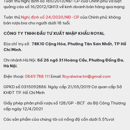
Tuân thủ Nghị định số 185/2013/NĐ-CP của Chính phủ và luật
quảng cáo số 16/2012/QH13 về kinh doanh bán hàng qua mạng.
Tuân thủ
Nghị định số 24/2020/NĐ-CP
của Chính phủ: không
bán rượu bia cho người dưới 18 tuổi.
CÔNG TY TNHH ĐẦU TƯ XUẤT NHẬP KHẨU ROYAL
Địa chỉ trụ sở:
78K10 Cộng Hòa, Phường Tân Sơn Nhất, TP Hồ
Chí Minh.
Chi nhánh Hà Nội:
Số 26 ngõ 31 Hoàng Cầu, Phường Đống Đa,
Hà Nội.
Điện thoại:
0849 788 111
Email:
Royalwine.hn@gmail.com
GPKD số 0315092886 Ngày cấp 21/05/2019 Cơ quan cấp Sở
KHĐT TP. Hồ Chí Minh
Giấy phép phân phối rượu số 128/GP -BCT do Bộ Công Thương
cấp ngày 12/4/2021
Các sản phẩm của chúng tôi có nồng độ cồn dưới 5,5%vol