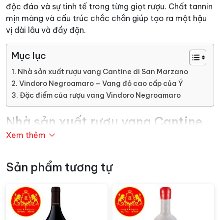
độc đáo và sự tinh tế trong từng giọt rượu. Chất tannin
mịn màng và cấu trúc chắc chắn giúp tạo ra một hậu
vị dài lâu và đầy đặn.
Mục lục
Nhà sản xuất rượu vang Cantine di San Marzano
Vindoro Negroamaro – Vang đỏ cao cấp của Ý
Đặc điểm của rượu vang Vindoro Negroamaro
Nhà sản xuất rượu vang Cantine
di San Marzano
Xem thêm
San Marzano là nhà sản xuất rượu hàng đầu tại Puglia,
Sản phẩm tương tự
nằm ở gót chân của nước Ý. Là một nhà sản xuất rất
chú trọng các giống nho bản địa như Primitivo và
Negroamaro. Nhà sản xuất luôn tôn trọng truyền thống
lâu đời của Puglia. Và kết hợp với các phương pháp
hiện đại để cho chất lượng
rượu vang
tốt nhất.