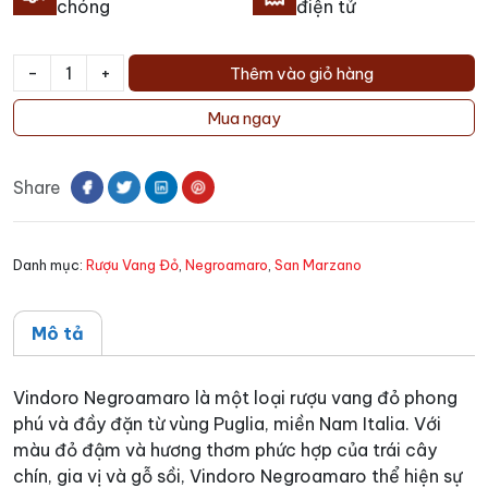
chóng
điện tử
-
+
Thêm vào giỏ hàng
Rượu
vang
Mua ngay
Vindoro
Negroamaro
Share
số
lượng
Danh mục:
Rượu Vang Đỏ
,
Negroamaro
,
San Marzano
Mô tả
Vindoro Negroamaro là một loại rượu vang đỏ phong
phú và đầy đặn từ vùng Puglia, miền Nam Italia. Với
màu đỏ đậm và hương thơm phức hợp của trái cây
chín, gia vị và gỗ sồi, Vindoro Negroamaro thể hiện sự