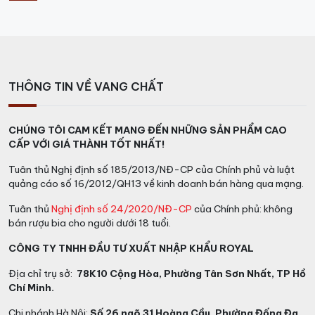
THÔNG TIN VỀ VANG CHẤT
CHÚNG TÔI CAM KẾT MANG ĐẾN NHỮNG SẢN PHẨM CAO
CẤP VỚI GIÁ THÀNH TỐT NHẤT!
Tuân thủ Nghị định số 185/2013/NĐ-CP của Chính phủ và luật
quảng cáo số 16/2012/QH13 về kinh doanh bán hàng qua mạng.
Vindoro Negroamaro San Marzano
Tuân thủ
Nghị định số 24/2020/NĐ-CP
của Chính phủ: không
Chai vang đã đạt đến chất lượng tuyệt hảo về hương
bán rượu bia cho người dưới 18 tuổi.
thơm. Và mùi vị bởi được tạo nên từ giống nho quý
CÔNG TY TNHH ĐẦU TƯ XUẤT NHẬP KHẨU ROYAL
trồng ở vùng có điều kiện khí hậu đặc biệt. Đó là một
vùng có những ngày hè gió mát (hơi mát từ biển) và
Địa chỉ trụ sở:
78K10 Cộng Hòa, Phường Tân Sơn Nhất, TP Hồ
Chí Minh.
mùa khô kéo dài. Cùng với đó là lượng mưa ít, ban đêm
lạnh còn ban ngày lại nắng ấm.
Chi nhánh Hà Nội:
Số 26 ngõ 31 Hoàng Cầu, Phường Đống Đa,