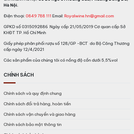
Hà Nội.
Với những lý do trên, không có gì khó hiểu khi
Rượu
vang Vindoro Negroamaro
được tạo ra với màu sắc
Điện thoại:
0849 788 111
Email:
Royalwine.hn@gmail.com
cuốn hút cùng mùi thơm quyến rũ. Và lượng tannin cao
GPKD số 0315092886 Ngày cấp 21/05/2019 Cơ quan cấp Sở
có thể chinh phục bất cứ ai, dù là người khó tính nhất.
KHĐT TP. Hồ Chí Minh
Khi thưởng thức
Rượu vang Vindoro Negroamaro
bạn
Giấy phép phân phối rượu số 128/GP -BCT do Bộ Công Thương
sẽ bị chinh phục bởi vị ngọt ngào, béo ngậy hấp dẫn
cấp ngày 12/4/2021
kết hợp của các loại trái cây, mứt, tannin. Tạo thêm
Các sản phẩm của chúng tôi có nồng độ cồn dưới 5,5%vol
chút dư vị cho chai
rượu vang
này là độ acid dịu nhẹ
khiến vang có cấu trúc tròn trịa và mạnh mẽ.
CHÍNH SÁCH
Đặc điểm của rượu vang
Vindoro Negroamaro
Chính sách và quy định chung
Chính sách đổi trả hàng, hoàn tiền
Màu sắc
: Rượu vang có màu đỏ tím sâu cuốn hút và lôi
quấn.
Chính sách vận chuyển và giao hàng
Chính sách bảo mật thông tin
Hương vị
: Chai vang có hương thơm phong phú, cùng
mùi hương của các loại trái cây chín như mận, sim