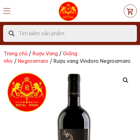
Chuyển
đến
nội
dung
Tìm
kiếm
sản
phẩm
Trang chủ
/
Rượu Vang
/
Giống
nho
/
Negroamaro
/ Rượu vang Vindoro Negroamaro