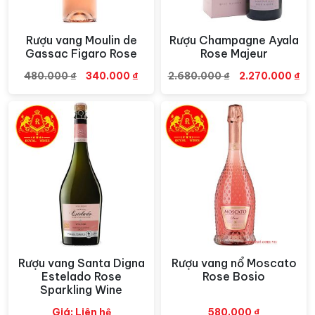
Rượu vang Moulin de
Rượu Champagne Ayala
Xem nhanh
Xem nhanh
Gassac Figaro Rose
Rose Majeur
Giá
Giá
Giá
Gi
480.000
₫
340.000
₫
2.680.000
₫
2.270.000
₫
gốc
hiện
gốc
hiệ
là:
tại
là:
tại
480.000 ₫.
là:
2.680.000 ₫.
là:
340.000 ₫.
2.
Rượu vang Santa Digna
Rượu vang nổ Moscato
Xem nhanh
Xem nhanh
Estelado Rose
Rose Bosio
Sparkling Wine
Giá: Liên hệ
580.000
₫