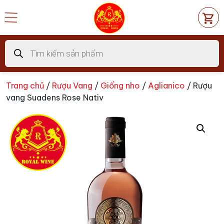
Chuyển
đến
nội
dung
Tìm
kiếm
sản
phẩm
Trang chủ
/
Rượu Vang
/
Giống nho
/
Aglianico
/ Rượu
vang Suadens Rose Nativ