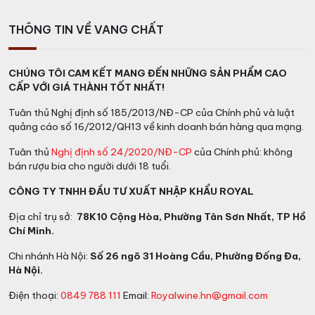
THÔNG TIN VỀ VANG CHẤT
CHÚNG TÔI CAM KẾT MANG ĐẾN NHỮNG SẢN PHẨM CAO
CẤP VỚI GIÁ THÀNH TỐT NHẤT!
Tuân thủ Nghị định số 185/2013/NĐ-CP của Chính phủ và luật
quảng cáo số 16/2012/QH13 về kinh doanh bán hàng qua mạng.
Tuân thủ
Nghị định số 24/2020/NĐ-CP
của Chính phủ: không
bán rượu bia cho người dưới 18 tuổi.
CÔNG TY TNHH ĐẦU TƯ XUẤT NHẬP KHẨU ROYAL
Địa chỉ trụ sở:
78K10 Cộng Hòa, Phường Tân Sơn Nhất, TP Hồ
Chí Minh.
Chi nhánh Hà Nội:
Số 26 ngõ 31 Hoàng Cầu, Phường Đống Đa,
Hà Nội.
Điện thoại:
0849 788 111
Email:
Royalwine.hn@gmail.com