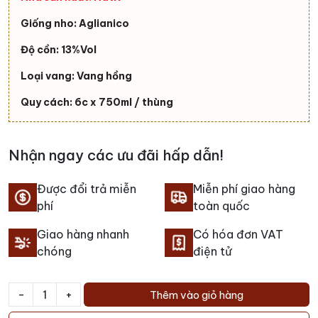
Giống nho: Aglianico
Độ cồn: 13%Vol
Loại vang: Vang hồng
Quy cách: 6c x 750ml / thùng
Nhận ngay các ưu đãi hấp dẫn!
Được đổi trả miễn
Miễn phí giao hàng
phí
toàn quốc
Giao hàng nhanh
Có hóa đơn VAT
chóng
điện tử
-
+
Thêm vào giỏ hàng
Rượu