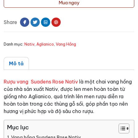
vang
Mua ngay
Suadens
Rose
Share
Nativ
số
lượng
Danh mục:
Nativ
,
Aglianico
,
Vang Hồng
Mô tả
Rượu vang Suadens Rose Nativ
là một chai vang hồng
của nhà sản xuất Nativ, được len men hoàn toàn từ
giống nho Aglianico, quá trình lên men rượu diễn ra
hoàn toàn trong các thùng gỗ sồi, góp phần tạo nên
hương vị phức hợp và độ sâu cho rượu.
Mục lục
Vang hồng Suadens Rose Nativ