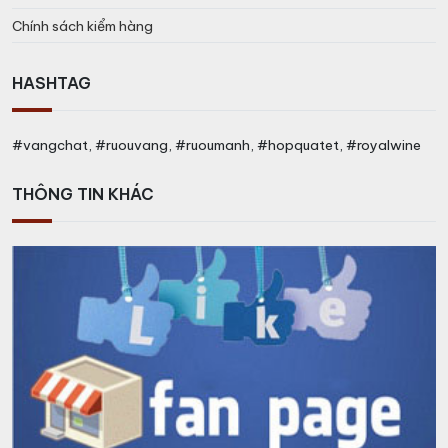
Chính sách kiểm hàng
HASHTAG
#vangchat, #ruouvang, #ruoumanh, #hopquatet, #royalwine
THÔNG TIN KHÁC