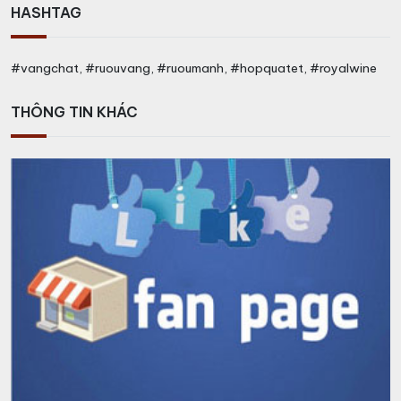
HASHTAG
#vangchat, #ruouvang, #ruoumanh, #hopquatet, #royalwine
THÔNG TIN KHÁC