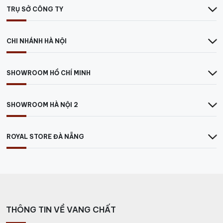
Quý khách liên hệ trực tiếp với chúng tôi qua số hotline:
TRỤ SỞ CÔNG TY
0931305789
Hoặc đến trực tiếp công ty tại địa chỉ:
CHI NHÁNH HÀ NỘI
Tại TP.HCM:
78/k10 Cộng Hòa, P.4, Quận Tân Bình
SHOWROOM HỒ CHÍ MINH
Tại Hà Nội:
E3B, Ecohome 1, P. Đông Ngạc, Bắc Từ
Liêm
SHOWROOM HÀ NỘI 2
ROYAL STORE ĐÀ NẴNG
THÔNG TIN VỀ VANG CHẤT