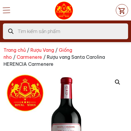
Chuyển
đến
nội
dung
Tìm
kiếm
sản
phẩm
Trang chủ
/
Rượu Vang
/
Giống
nho
/
Carmenere
/ Rượu vang Santa Carolina
HERENCIA Carmenere