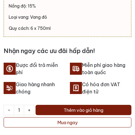
Nồng độ: 15%
Loại vang: Vang đỏ
Quy cách: 6 x 750ml
Nhận ngay các ưu đãi hấp dẫn!
Được đổi trả miễn
Miễn phí giao hàng
phí
toàn quốc
Giao hàng nhanh
Có hóa đơn VAT
chóng
điện tử
-
+
Thêm vào giỏ hàng
Rượu
vang
Mua ngay
Santa
Carolina