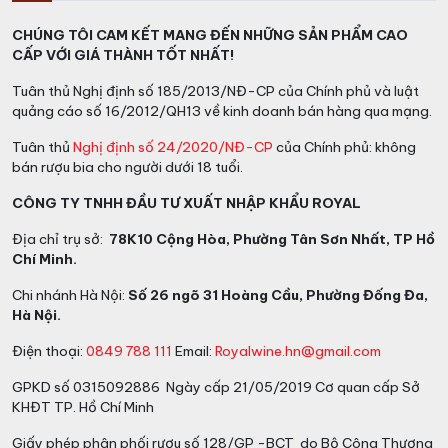
CHÚNG TÔI CAM KẾT MANG ĐẾN NHỮNG SẢN PHẨM CAO
CẤP VỚI GIÁ THÀNH TỐT NHẤT!
Tuân thủ Nghị định số 185/2013/NĐ-CP của Chính phủ và luật
quảng cáo số 16/2012/QH13 về kinh doanh bán hàng qua mạng.
Tuân thủ
Nghị định số 24/2020/NĐ-CP
của Chính phủ: không
bán rượu bia cho người dưới 18 tuổi.
CÔNG TY TNHH ĐẦU TƯ XUẤT NHẬP KHẨU ROYAL
Địa chỉ trụ sở:
78K10 Cộng Hòa, Phường Tân Sơn Nhất, TP Hồ
Chí Minh.
Chi nhánh Hà Nội:
Số 26 ngõ 31 Hoàng Cầu, Phường Đống Đa,
Hà Nội.
Điện thoại:
0849 788 111
Email:
Royalwine.hn@gmail.com
GPKD số 0315092886 Ngày cấp 21/05/2019 Cơ quan cấp Sở
KHĐT TP. Hồ Chí Minh
Giấy phép phân phối rượu số 128/GP -BCT do Bộ Công Thương