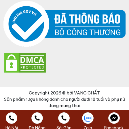
Copyright 2026 © bởi VANG CHẤT.
Sản phẩm rượu không dành cho người dưới 18 tuổi và phụ nữ
đang mang thai.
Đã thêm sản phẩm vào giỏ hàng
Thanh toán
0 items -
0
₫
Hà Nội
Đà Nẵng
Sài Gòn
Zalo
Facebook