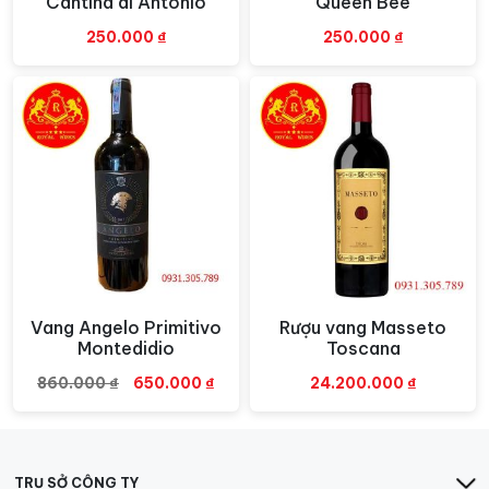
Cantina di Antonio
Queen Bee
250.000
₫
250.000
₫
Vang Angelo Primitivo
Rượu vang Masseto
Xem nhanh
Xem nhanh
Montedidio
Toscana
Giá
Giá
860.000
₫
650.000
₫
24.200.000
₫
gốc
hiện
là:
tại
860.000 ₫.
là:
650.000 ₫.
TRỤ SỞ CÔNG TY