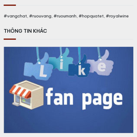
#vangchat, #ruouvang, #ruoumanh, #hopquatet, #royalwine
THÔNG TIN KHÁC