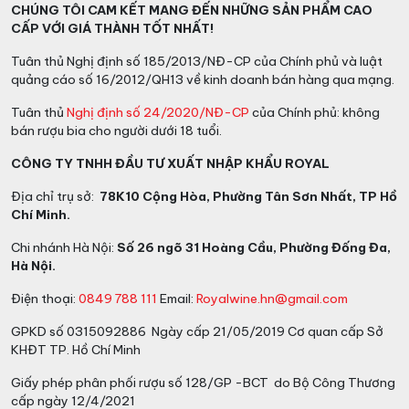
CHÚNG TÔI CAM KẾT MANG ĐẾN NHỮNG SẢN PHẨM CAO
CẤP VỚI GIÁ THÀNH TỐT NHẤT!
Tuân thủ Nghị định số 185/2013/NĐ-CP của Chính phủ và luật
quảng cáo số 16/2012/QH13 về kinh doanh bán hàng qua mạng.
Tuân thủ
Nghị định số 24/2020/NĐ-CP
của Chính phủ: không
bán rượu bia cho người dưới 18 tuổi.
CÔNG TY TNHH ĐẦU TƯ XUẤT NHẬP KHẨU ROYAL
Địa chỉ trụ sở:
78K10 Cộng Hòa, Phường Tân Sơn Nhất, TP Hồ
Chí Minh.
Chi nhánh Hà Nội:
Số 26 ngõ 31 Hoàng Cầu, Phường Đống Đa,
Hà Nội.
Điện thoại:
0849 788 111
Email:
Royalwine.hn@gmail.com
GPKD số 0315092886 Ngày cấp 21/05/2019 Cơ quan cấp Sở
KHĐT TP. Hồ Chí Minh
Giấy phép phân phối rượu số 128/GP -BCT do Bộ Công Thương
cấp ngày 12/4/2021