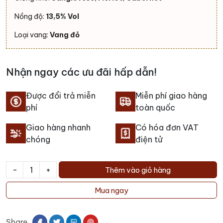
Nồng độ:
13,5% Vol
Loại vang:
Vang đỏ
Nhận ngay các ưu đãi hấp dẫn!
Được đổi trả miễn
Miễn phí giao hàng
phí
toàn quốc
Giao hàng nhanh
Có hóa đơn VAT
chóng
điện tử
-
+
Thêm vào giỏ hàng
Rượu
vang
Mua ngay
Rocca
Guicciarda
Share
Barone