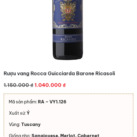
Rượu vang Rocca Guicciarda Barone Ricasoli
Giá
Giá
1.150.000
₫
1.040.000
₫
gốc
hiện
là:
tại
Mã sản phẩm:
RA – VY1.126
1.150.000 ₫.
là:
Xuất xứ:
Ý
1.040.000 ₫.
Vùng:
Tuscany
Giống nho:
Sangiovese, Merlot, Cabernet