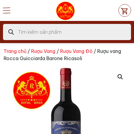
Chuyển
đến
nội
dung
Tìm
kiếm
sản
phẩm
Trang chủ
/
Rượu Vang
/
Rượu Vang Đỏ
/ Rượu vang
Rocca Guicciarda Barone Ricasoli