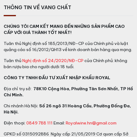
Rinforzato Vinre Bianco Sauvignon tạo nên một diện
THÔNG TIN VỀ VANG CHẤT
mạo lôi cuốn và đẹp mắt trên ly. Hương vị của rượu
vang này được đặc trưng bởi hương thơm tươi mới của
CHÚNG TÔI CAM KẾT MANG ĐẾN NHỮNG SẢN PHẨM CAO
trái cây như lê, táo xanh và cam quýt, kết hợp cùng
CẤP VỚI GIÁ THÀNH TỐT NHẤT!
những nốt hương của cỏ khô và hoa trắng nhẹ nhàng,
tạo nên một trải nghiệm hương vị phức tạp và độc
Tuân thủ Nghị định số 185/2013/NĐ-CP của Chính phủ và luật
đáo.
quảng cáo số 16/2012/QH13 về kinh doanh bán hàng qua mạng.
Tuân thủ
Nghị định số 24/2020/NĐ-CP
của Chính phủ: không
Rinforzato Giordano Vinre Bianco Sauvignon được kết
bán rượu bia cho người dưới 18 tuổi.
hợp với các món hải sản, salad, hoặc món ăn nhẹ
nhàng như phô mai, tạo ra một sự kết hợp hài hòa và
CÔNG TY TNHH ĐẦU TƯ XUẤT NHẬP KHẨU ROYAL
độc đáo giữa hương vị của món ăn và rượu vang. Khi
Địa chỉ trụ sở:
78K10 Cộng Hòa, Phường Tân Sơn Nhất, TP Hồ
phục vụ, nên làm lạnh rượu vang Rinforzato Vinre
Chí Minh.
Bianco Sauvignon ở nhiệt độ 8-10 độ C để tôn lên tốt
nhất các đặc tính hương vị và mùi thơm của nó. Nên sử
Chi nhánh Hà Nội:
Số 26 ngõ 31 Hoàng Cầu, Phường Đống Đa,
Hà Nội.
dụng ly trắng hoặc ly có hình dáng độc đáo, tạo nên
một không gian thưởng thức đẹp mắt và sang trọng.
Điện thoại:
0849 788 111
Email:
Royalwine.hn@gmail.com
GPKD số 0315092886 Ngày cấp 21/05/2019 Cơ quan cấp Sở