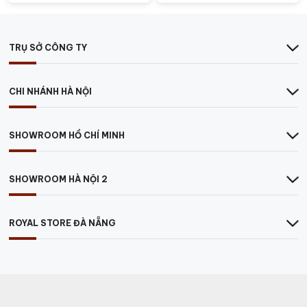
cho sự phát triển của nho.
Sauvignon Blanc Ý có hương thơm phức tạp với ghi chú
của trái cây xanh, cam quýt, và cỏ. Hương vị của rượu
TRỤ SỞ CÔNG TY
vang này tươi mới, axit cao và có độ đậm vừa phải,
tạo nên một cảm giác sảng khoái và sảng khoái trên
CHI NHÁNH HÀ NỘI
đầu lưỡi.
Mặc dù Sauvignon Blanc không phải là giống nho chính
SHOWROOM HỒ CHÍ MINH
của Ý, nhưng sự linh hoạt và sự thích nghi của nó đã
làm cho nó trở thành một phần quan trọng của cảnh
vang Ý
. Rượu vang Sauvignon Blanc của Ý được thưởng
SHOWROOM HÀ NỘI 2
thức như một sự kết hợp tuyệt vời với hải sản tươi sống,
phô mai nhẹ, và các món salad, tạo ra một trải nghiệm
ẩm thực đặc biệt và thú vị.
ROYAL STORE ĐÀ NẴNG
Rượu Vang Rinforzato Giordano
Vinre Bianco Sauvignon
Với màu vàng rơm sáng và ánh lấp lánh, rượu vang