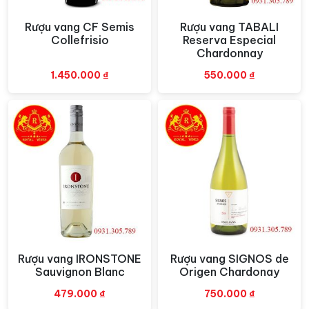
tạo ra những chai rượu vang đa dạng và độc đáo, từ
rượu vang đỏ, trắng đến
rượu vang ngọt
và sủi.
Rượu vang CF Semis
Rượu vang TABALI
Xem nhanh
Xem nhanh
Collefrisio
Reserva Especial
Đặc biệt, Giordano cũng nổi tiếng với sự đổi mới trong
Chardonnay
thiết kế sản phẩm, từ chai rượu đến bao bì, tạo nên
1.450.000
₫
550.000
₫
một trải nghiệm mua sắm rượu vang đẳng cấp và sang
trọng. Sự cam kết của họ đến chất lượng và sự hài lòng
của khách hàng đã giúp Giordano có mặt trên thị
trường quốc tế và giành được nhiều giải thưởng uy tín
trong ngành công nghiệp rượu vang.
Giống nho Sauvignon Blanc
Giống
nho Sauvignon Blanc
, mặc dù chủ yếu được biết
đến từ vùng Bordeaux của Pháp, nhưng cũng được
trồng và sản xuất rượu vang ở nhiều quốc gia khác trên
Rượu vang IRONSTONE
Rượu vang SIGNOS de
Xem nhanh
Xem nhanh
thế giới, bao gồm cả Ý. Ở Ý, giống nho này được trồng
Sauvignon Blanc
Origen Chardonay
ở các khu vực ven biển, như Veneto, Friuli-Venezia
Giulia và Alto Adige, nơi có điều kiện khí hậu lý tưởng
479.000
₫
750.000
₫