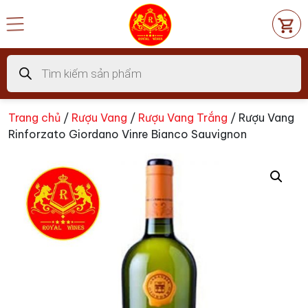
Chuyển
đến
nội
dung
Tìm
kiếm
sản
phẩm
Trang chủ
/
Rượu Vang
/
Rượu Vang Trắng
/ Rượu Vang
Rinforzato Giordano Vinre Bianco Sauvignon