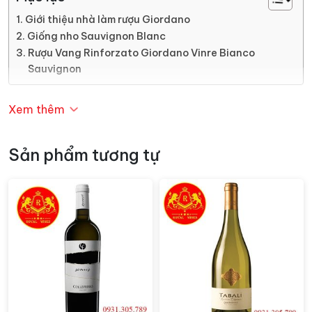
Giới thiệu nhà làm rượu Giordano
Giống nho Sauvignon Blanc
Rượu Vang Rinforzato Giordano Vinre Bianco
Sauvignon
Giới thiệu nhà làm rượu Giordano
Xem thêm
Giordano là một trong những nhà sản xuất rượu vang
Sản phẩm tương tự
hàng đầu tại Italia, với hơn một thế kỷ kinh nghiệm
trong ngành công nghiệp rượu vang. Được thành lập
vào năm 1900 tại vùng Puglia, miền Nam Italia,
Giordano nhanh chóng trở thành một biểu tượng của
chất lượng và sự đa dạng trong sản xuất
rượu vang
.
Nhà máy sản xuất rượu của Giordano nằm ở vị trí đắc
địa giữa các vườn nho tại các khu vực nổi tiếng như
Puglia, Piemonte và Veneto. Sự kết hợp giữa nguyên
liệu tốt nhất và công nghệ hiện đại đã giúp Giordano