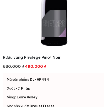
Rượu vang Privilege Pinot Noir
Giá
Giá
580.000
₫
490.000
₫
gốc
hiện
là:
tại
Mã sản phẩm
: DL-VP494
580.000 ₫.
là:
Xuất xứ
: Pháp
490.000 ₫.
Vùng
: Loire Valley
Nhà sản xuất
: Drouet Freres