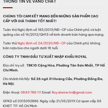
THÔNG TIN VỀ VANG CHẤT
CHÚNG TÔI CAM KẾT MANG ĐẾN NHỮNG SẢN PHẨM CAO
CẤP VỚI GIÁ THÀNH TỐT NHẤT!
Tuân thủ Nghị định số 185/2013/NĐ-CP của Chính phủ và luật
quảng cáo số 16/2012/QH13 về kinh doanh bán hàng qua mạng.
Tuân thủ
Nghị định số 24/2020/NĐ-CP
của Chính phủ: không
bán rượu bia cho người dưới 18 tuổi.
CÔNG TY TNHH ĐẦU TƯ XUẤT NHẬP KHẨU ROYAL
Địa chỉ trụ sở:
78K10 Cộng Hòa, Phường Tân Sơn Nhất, TP Hồ
Chí Minh.
Chi nhánh Hà Nội:
Số 26 ngõ 31 Hoàng Cầu, Phường Đống Đa,
Hà Nội.
Điện thoại:
0849 788 111
Email:
Royalwine.hn@gmail.com
GPKD số 0315092886 Ngày cấp 21/05/2019 Cơ quan cấp Sở
KHĐT TP. Hồ Chí Minh