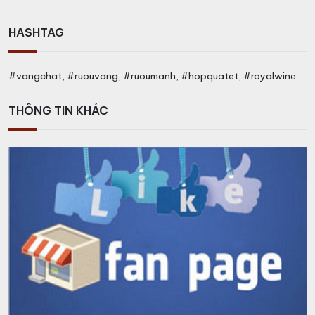
HASHTAG
#vangchat, #ruouvang, #ruoumanh, #hopquatet, #royalwine
THÔNG TIN KHÁC