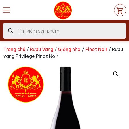
Chuyển
đến
nội
dung
Tìm
kiếm
sản
phẩm
Trang chủ
/
Rượu Vang
/
Giống nho
/
Pinot Noir
/ Rượu
vang Privilege Pinot Noir