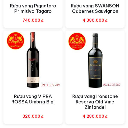
Rượu vang Pignataro
Rượu vang SWANSON
Xem nhanh
Xem nhanh
Primitivo Tagaro
Cabernet Sauvignon
740.000
₫
4.380.000
₫
Rượu vang VIPRA
Rượu vang Ironstone
Xem nhanh
Xem nhanh
ROSSA Umbria Bigi
Reserva Old Vine
Zinfandel
320.000
₫
4.280.000
₫