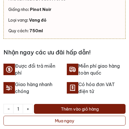
Giống nho
: Pinot Noir
Loại vang
: Vang đỏ
Quy cách
: 750ml
Nhận ngay các ưu đãi hấp dẫn!
Được đổi trả miễn
Miễn phí giao hàng
phí
toàn quốc
Giao hàng nhanh
Có hóa đơn VAT
chóng
điện tử
-
+
Thêm vào giỏ hàng
Rượu
vang
Mua ngay
Privilege